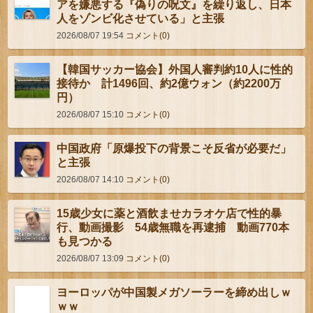
アを嫌悪する『偽りの呪文』を繰り返し、日本
人をゾンビ化させている」と主張
2026/08/07 19:54
コメント(0)
【韓国サッカー協会】外国人審判約10人に性的
接待か 計1496回、約2億ウォン（約2200万
円）
2026/08/07 15:10
コメント(0)
中国政府「原爆投下の背景こそ反省が必要だ」
と主張
2026/08/07 14:10
コメント(0)
15歳少女に薬と酒飲ませカラオケ店で性的暴
行、動画撮影 54歳無職を再逮捕 動画770本
も見つかる
2026/08/07 13:09
コメント(0)
ヨーロッパが中国製メガソーラーを締め出しｗ
ｗｗ