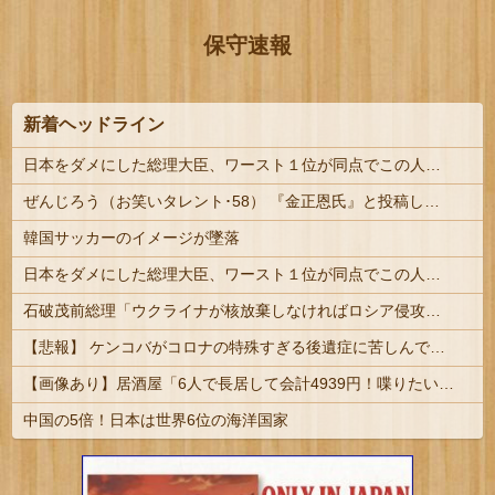
保守速報
新着ヘッドライン
日本をダメにした総理大臣、ワースト１位が同点でこの人ｗｗｗｗｗｗ
ぜんじろう（お笑いタレント･58） 『金正恩氏』と投稿して正体がバレてしまう
韓国サッカーのイメージが墜落
日本をダメにした総理大臣、ワースト１位が同点でこの人ｗｗｗｗｗｗ
石破茂前総理「ウクライナが核放棄しなければロシア侵攻しなかった」！
【悲報】 ケンコバがコロナの特殊すぎる後遺症に苦しんでいる模様…お前らの周りにもこんな奴いる？
【画像あり】居酒屋「6人で長居して会計4939円！喋りたいだけなら公園に行ってくれ（怒」
中国の5倍！日本は世界6位の海洋国家