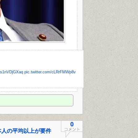
co/s1nVDjGXaq
pic.twitter.com/cLRrFMWp8v
0
本人の平均以上が要件