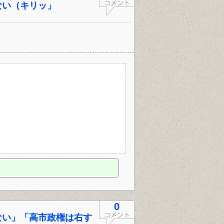
ない（キリッ」
0
ない」「高市政権は右す