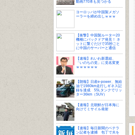
動画770本も見つかる
ヨーロッパが中国製メガソ
ーラーを締め出しｗｗｗ
【衝撃】中国製ルーター20
機種にバックドア発見！ ネ
ットに繋ぐだけで35秒ごと
に中国のサーバーと通信
【速報】れいわ新選組、
「いのちの党」に党名変更
ｗｗｗｗｗｗ
【朗報】日産e-power、無給
油で1980km走行しギネス記
録を達成 55Lタンクでリッ
ター36km（SUV）
【速報】北朝鮮が日本海に
向けてミサイル発射
【速報】毎日新聞のベテラ
ン記者を逮捕 包丁で夫を