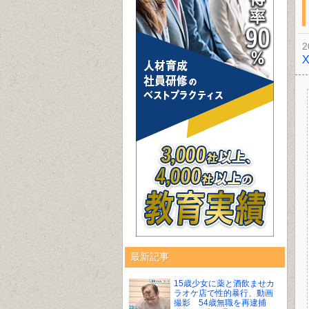
2
最新記事
15歳少女に薬と酒飲ませカ
ラオケ店で性的暴行、動画
撮影 54歳無職を再逮捕