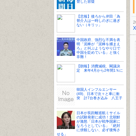
脅した容疑
【悲報】後ろから岸田「為
替介入は一時しのぎに過ぎ
2
ない（キリッ」
中国政府、強烈な不満を表
明「泥棒が『泥棒を捕まえ
ろ』と叫ぶようなやり口で
中国を貶めている」と強く
非難！
【朗報】消費減税、閣議決
定 来年4月から2年間1％に
韓国人インフルエンサー
(49)、日本で次々と車に衝
突 計7台巻き込み 八王子
日本が長距離巡航ミサイル
の試験発射に成功！北朝鮮
が激怒「日本が戦争国家に
なろうとしている」「絶対
に傍観しない、必ず後悔さ
せる」