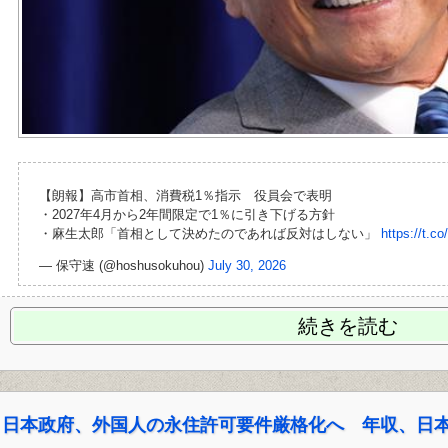
【朗報】高市首相、消費税1％指示 役員会で表明
・2027年4月から2年間限定で1％に引き下げる方針
・麻生太郎「首相として決めたのであれば反対はしない」
https://t.
— 保守速 (@hoshusokuhou)
July 30, 2026
続きを読む
日本政府、外国人の永住許可要件厳格化へ 年収、日