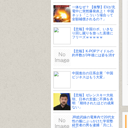
一体なぜ？ 【衝撃】EVが充
電中に突然爆発炎上！ 中国
ネット「こういう場合って
全額補償されるの？」
【悲報】中国ロボ、いきな
り回し蹴りを放った直後に
フリーズｗｗｗｗｗ
【悲報】K-POPアイドルの
約半数が3年後には姿を消す
中国進出の日系企業「中国
ビジネスはもう大変」
【悲報】ゼレンスキー大統
領、日本の支援に不満を表
明 「期待されたほどの成果
ない」
JR総武線の電車内で20代女
性の服にぶっかけた学習塾
経営者の男を逮捕「月に1、