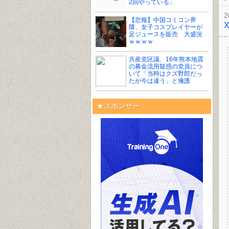
2回やっている」
2
【悲報】中国コミコン界
隈、女子コスプレイヤーが
足ジュースを販売 大盛況
ｗｗｗｗ
共産党区議、16年熊本地震
の募金流用疑惑の党員につ
いて「当時はクズ野郎だっ
たが今は違う」と擁護
★スポンサー