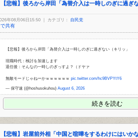
【悲報】後ろから岸田「為替介入は一時しのぎに過ぎ
026年08月06日15:50 ｜ カテゴリ：
自民党
Xで共有
【悲報】後ろから岸田「為替介入は一時しのぎに過ぎない（キリッ」
現職時代：検討を加速します
退任後：そんなの一時しのぎっすよ？（ドヤァ
無敵モードじゃねーかｗｗｗｗｗｗ
pic.twitter.com/hc9BVPYtY6
— 保守速 (@hoshusokuhou)
August 6, 2026
続きを読む
【悲報】岩屋前外相「中国と喧嘩をするわけにはいか