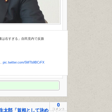
権は右すぎる」自民党内で反旗
…
pic.twitter.com/5MTb9BCrFX
0
生太郎「首相として決め