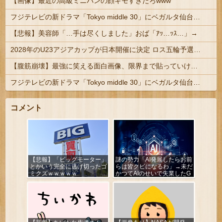
【画像】最近の高級ミニバンの顔キモすぎだろwww
フジテレビの新ドラマ「Tokyo middle 30」にベガルタ仙台っぽいネタが登場
【悲報】美容師「…手は尽くしました」おば「ｱｯ…ｯｽ…」→
2028年のU23アジアカップが日本開催に決定 ロス五輪予選を兼ねた大会
【腹筋崩壊】最強に笑える面白画像、限界まで貼っていけｗｗｗ
フジテレビの新ドラマ「Tokyo middle 30」にベガルタ仙台っぽいネタが登場
コメント
【悲報】「ビッグモーター」
謎の勢力「AI発展したらお前
とかいう完全に逃げ切ったゴ
らは皆クビになるわ」→未だ
ミクズｗｗｗｗｗ
かつてAIのせいで失業したG
民が0人の理由