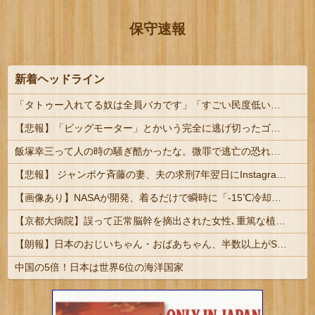
保守速報
新着ヘッドライン
「タトゥー入れてる奴は全員バカです」「すごい民度低い」この道23年の彫り師YouTuberの動画が話題 | その民度の低いバカから金巻き上げる商売して...
【悲報】「ビッグモーター」とかいう完全に逃げ切ったゴミクズｗｗｗｗｗ
飯塚幸三って人の時の騒ぎ酷かったな。微罪で逃亡の恐れがないなら逮捕されないって常識も知らんし
【悲報】 ジャンポケ斉藤の妻、夫の求刑7年翌日にInstagram更新「楽しすぎた」
【画像あり】NASAが開発、着るだけで瞬時に「-15℃冷却」する冷感ポンチョ3,980円！
【京都大病院】誤って正常脳幹を摘出された女性､重篤な植物状態だが意識は正常で何かを思考していると判明
【朗報】日本のおじいちゃん・おばあちゃん、半数以上がSNSを使いこなしていたｗｗｗｗｗ
中国の5倍！日本は世界6位の海洋国家