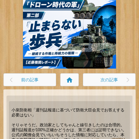
home
前の記事
次の記事
小泉防衛相「週刊誌報道に基づいて防衛大臣会見でお答えする
必要はない」
そりゃそうだ。政治家としてちゃんと線引きしたのは合理的。
週刊誌報道が100%正確かどうかは、第三者には証明できない。
公式の閣僚会見でいちいちそうした情報に対応していたら、本