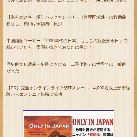
海外で話題の『祖先の図』はどこまで本当？（Ancestor chart）
【海外のスキー場】バックカントリー（管理区域外）は救助義
務なし、費用は全額自己負担
中国語圏ユーザー「1930年代の日本。もしこの状況が今日まで
続いていたら、愛国心抜きであなたは望む？」
歴史的文化遺産・史跡における「二重価格」は世界では一般的
だった
【PR】完全オンラインライブ型ITスクール 4,000名以上が未経
験からエンジニア転職に成功