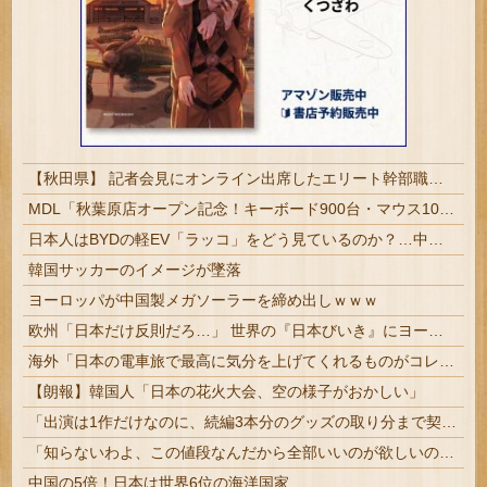
【秋田県】 記者会見にオンライン出席したエリート幹部職員、バスローブ姿でタバコを吸いながら説明 県が聞き取りへ
MDL「秋葉原店オープン記念！キーボード900台・マウス100台無料でプレゼント！」→秋葉原が大変なことになってしまう
日本人はBYDの軽EV「ラッコ」をどう見ているのか？…中国メディア！
韓国サッカーのイメージが墜落
ヨーロッパが中国製メガソーラーを締め出しｗｗｗ
欧州「日本だけ反則だろ…」 世界の『日本びいき』にヨーロッパ全土から不満の声
海外「日本の電車旅で最高に気分を上げてくれるものがコレ！」→「分かるよ、凄くワクワクする・・・！」【海外の反応】
【朗報】韓国人「日本の花火大会、空の様子がおかしい」
「出演は1作だけなのに、続編3本分のグッズの取り分まで契約に書かせた」ジャック・ニコルソンが『バットマン』で得た総額
「知らないわよ、この値段なんだから全部いいのが欲しいの」イチゴ売り場で言い返された話
中国の5倍！日本は世界6位の海洋国家