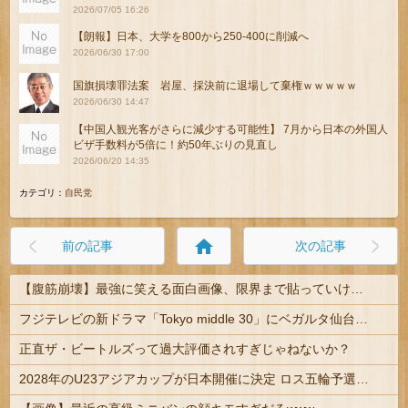
2026/07/05 16:26
【朗報】日本、大学を800から250-400に削減へ
2026/06/30 17:00
国旗損壊罪法案 岩屋、採決前に退場して棄権ｗｗｗｗｗ
2026/06/30 14:47
【中国人観光客がさらに減少する可能性】 7月から日本の外国人
ビザ手数料が5倍に！約50年ぶりの見直し
2026/06/20 14:35
カテゴリ：
自民党
home
前の記事
次の記事
【腹筋崩壊】最強に笑える面白画像、限界まで貼っていけｗｗｗ
フジテレビの新ドラマ「Tokyo middle 30」にベガルタ仙台っぽいネタが登場
正直ザ・ビートルズって過大評価されすぎじゃねないか？
2028年のU23アジアカップが日本開催に決定 ロス五輪予選を兼ねた大会