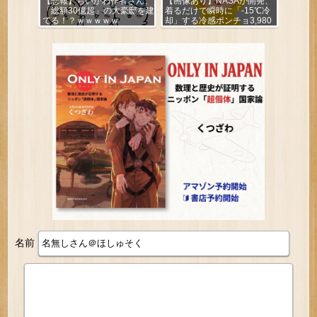
【悲報】ちいかわ作者さん、
【画像あり】NASAが開発、
「総額30億超」の大豪邸を建
着るだけで瞬時に「-15℃冷
てる！？ｗｗｗｗｗ
却」する冷感ポンチョ3,980
円！
名前