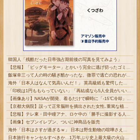
韓国人「残酷だった日帝強占期前後の写真を見てみよう」
【悲報】「ビッグモーター」とかいう完全に逃げ切ったゴミクズｗｗｗｗｗ
飯塚幸三って人の時の騒ぎ酷かったな。微罪で逃亡の恐れがないなら逮捕されないって常識も知らんし
海外「日本人はなんて気高いんだ！」 英高級紙も驚愕した極限の中の日本人の姿に世界が衝撃
「印税は1円ももらっていない」「再結成なら5人全員がいい」「でも、どうしても連絡が取れなくて」元ZONE・MIZUHO（38）が明かす #芸能 | 印税どこいったの？
【画像あり】NASAが開発、着るだけで瞬時に「-15℃冷却」する冷感ポンチョ3,980円！
【京都大病院】誤って正常脳幹を摘出された女性､重篤な植物状態だが意識は正常で何かを思考していると判明
【悲報】テレ東・田中瞳アナ、ロケ中の「勝手に撮影する人」に苦言「面識のない方にカメラを向けられるのは恐怖」
【画像】セブンイレブン、ついに神商品を販売
海外「日本はさすが過ぎるｗ」 日本は野生動物の喧嘩さえ可愛くなってしまうと世界が騒然
日本旅行キャンセルすべきか…1万年ぶり史上最大級の火山の兆し＝韓国の反応