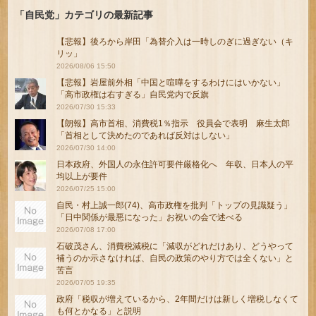
「自民党」カテゴリの最新記事
【悲報】後ろから岸田「為替介入は一時しのぎに過ぎない（キ
リッ」
2026/08/06 15:50
【悲報】岩屋前外相「中国と喧嘩をするわけにはいかない」
「高市政権は右すぎる」自民党内で反旗
2026/07/30 15:33
【朗報】高市首相、消費税1％指示 役員会で表明 麻生太郎
「首相として決めたのであれば反対はしない」
2026/07/30 14:00
日本政府、外国人の永住許可要件厳格化へ 年収、日本人の平
均以上が要件
2026/07/25 15:00
自民・村上誠一郎(74)、高市政権を批判「トップの見識疑う」
「日中関係が最悪になった」お祝いの会で述べる
2026/07/08 17:00
石破茂さん、消費税減税に「減収がどれだけあり、どうやって
補うのか示さなければ、自民の政策のやり方では全くない」と
苦言
2026/07/05 19:35
政府「税収が増えているから、2年間だけは新しく増税しなくて
も何とかなる」と説明