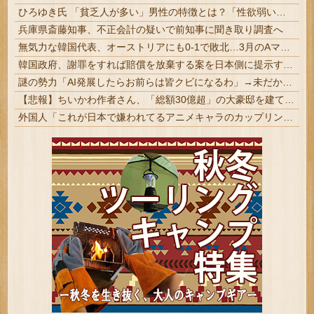
ひろゆき氏 「貧乏人が多い」男性の特徴とは？「性欲弱い人ってモチベーションも低いので貧乏人多い」 | 貧乏人は頭悪い人が多い
兵庫県斎藤知事、不正会計の疑いで前知事に聞き取り調査へ
無気力な韓国代表、オーストリアにも0-1で敗北…3月のAマッチは2敗で終＝韓国の反応
韓国政府、謝罪をすれば賠償を放棄する案を日本側に提示するも拒否される＝韓国の反応
謎の勢力「AI発展したらお前らは皆クビになるわ」→未だかつてAIのせいで失業したG民が0人の理由
【悲報】ちいかわ作者さん、「総額30億超」の大豪邸を建てる！？ｗｗｗｗｗ
外国人「これが日本で嫌われてるアニメキャラのカップリングらしい…」