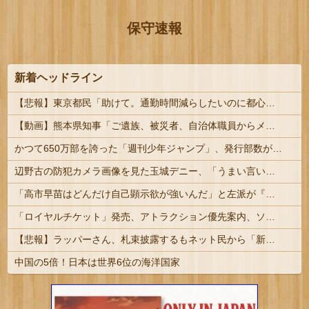
保守速報
新着ヘッドライン
【悲報】東京都民「助けて。通勤時間減らしたいのに都心の近くが最低10万払わないと住めないの」
【動画】熊本県知事「ご遺族、被災者、自治体職員からメディアの報道に対し、極めて強い不満や苦情が出ている」記者「具体的には？」→
かつて650万部を誇った「週刊少年ジャンプ」、発行部数が初の100万部割れ
辺野古の防犯カメラ画像を見た玉城デニー、「うまい言い訳が思いつかなかったからそれかよ」と有権者を呆れさせるコメントを……
「高市早苗はどんだけ自己顕示欲が強いんだ」と左派が『高木美帆氏に送られた包丁セット』に激怒、「こんな首相は見たことがない」と言い張るも……
「ロイヤルチケット」発売、アトラクション優先案内、ソフトドリンク飲み放題、スパ利用、駐車場無料…大人29700円 #ジャングリア沖縄
【悲報】ラッパーさん、札束披露するもネット民から「新社会人の初ボーナスくらいしかない」と笑われる
中国の5倍！日本は世界6位の海洋国家