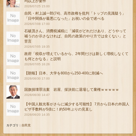
均以上が要件
2026/07/25 15:00
自民・村上誠一郎(74)、高市政権を批判「トップの見識疑う」
「日中関係が最悪になった」お祝いの会で述べる
2026/07/08 17:00
石破茂さん、消費税減税に「減収がどれだけあり、どうやって
補うのか示さなければ、自民の政策のやり方では全くない」と
苦言
2026/07/05 19:35
政府「税収が増えているから、2年間だけは新しく増税しなくて
も何とかなる」と説明
2026/07/05 16:26
【朗報】日本、大学を800から250-400に削減へ
2026/06/30 17:00
国旗損壊罪法案 岩屋、採決前に退場して棄権ｗｗｗｗｗ
2026/06/30 14:47
【中国人観光客がさらに減少する可能性】 7月から日本の外国人
ビザ手数料が5倍に！約50年ぶりの見直し
2026/06/20 14:35
カテゴリ：
自民党