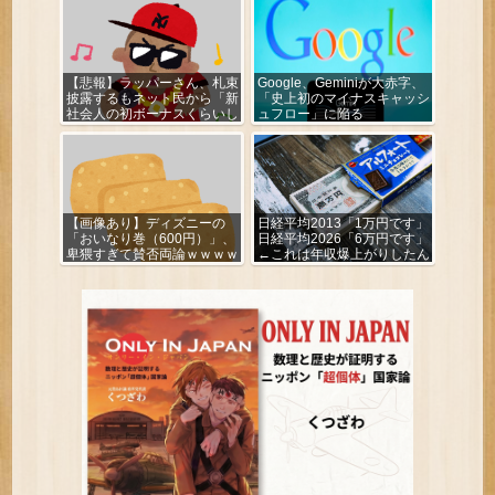
【悲報】ラッパーさん、札束
Google、Geminiが大赤字、
披露するもネット民から「新
「史上初のマイナスキャッシ
社会人の初ボーナスくらいし
ュフロー」に陥る
かない」と笑われる
【画像あり】ディズニーの
日経平均2013「1万円です」
「おいなり巻（600円）」、
日経平均2026「6万円です」
卑猥すぎて賛否両論ｗｗｗｗ
←これは年収爆上がりしたん
ｗ
やろなぁ・・・