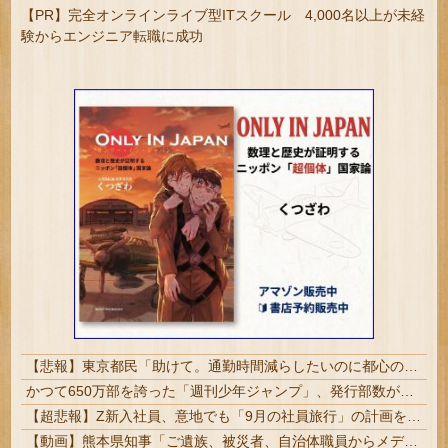
【PR】完全オンラインライブ型ITスクール 4,000名以上が未経
験からエンジニア転職に成功
【悲報】東京都民「助けて。通勤時間減らしたいのに都心の近くが最低10万払わないと住めないの」
かつて650万部を誇った「週刊少年ジャンプ」、発行部数が初の100万部割れ
【超悲報】Z新入社員、意地でも「9月の社員旅行」の計画をやらないｗｗｗｗｗ
【動画】熊本県知事「ご遺族、被災者、自治体職員からメディアの報道に対し、極めて強い不満や苦情が出ている」記者「具体的には？」→