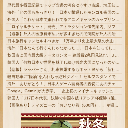
歴代最多得票記録でトップ当選の河合ゆうすけ市議、埼玉知事選（来年８月）に立候補表明！「埼玉県の外国人問題を解決するには、知事選で保守の政治家が立...
海外「どの国もあっさり！」日本が撃退したモンゴル帝国の本当の恐ろしさに海外が大騒ぎ
外国人「これが日本で嫌われてるアニメキャラのカップリングらしい…」
「ロイヤルチケット」発売、アトラクション優先案内、ソフトドリンク飲み放題、スパ利用、駐車場無料…大人29700円 #ジャングリア沖縄
【速報】外人の医療費未払いが多すぎたので病院が外人の治療を断るようになってしまう
日本旅行キャンセルすべきか…1万年ぶり史上最大級の火山の兆し＝韓国の反応
海外「日本なんて行くんじゃなかった…」 日本を知ってしまったディズニー信者、帰国後『本家』に失望する事態に
秋田市に国内最大級データセンター 建設費2兆円見込む、ＵＡＥなど投資 | これで秋田美人と秋田犬以外のアピールポイント出来そうじゃないか
韓国人「何故日本が世界を魅了し続け観光大国になったのか？その理由がこちら‥」→「文化的なソフトパワーが凄い」
【悲報】ラッパーさん、札束披露するもネット民から「新社会人の初ボーナスくらいしかない」と笑われる
軽自動車に“軽油”を入れちゃ絶対ダメ～！ セルフスタンドで後を絶たない「誤給油トラブル」！ | 軽自動車：軽油
海外「ありがとう！」日本人ゲーム開発者の親切にあのチェコの英雄も超感動
Google、Geminiが大赤字、「史上初のマイナスキャッシュフロー」に陥る
韓国人「U17日本代表、決勝で中国を破りアジア杯優勝（通算5回目・最多優勝国）」→「韓国は8強で落ちたのに・・・もう越えられない壁になってしまったね」「韓国は監督の問題が大きい」「日本はもうどんなに精神勝利したところで超えられない壁である」
【画像あり】ディズニーの「おいなり巻（600円）」、卑猥すぎて賛否両論ｗｗｗｗｗ