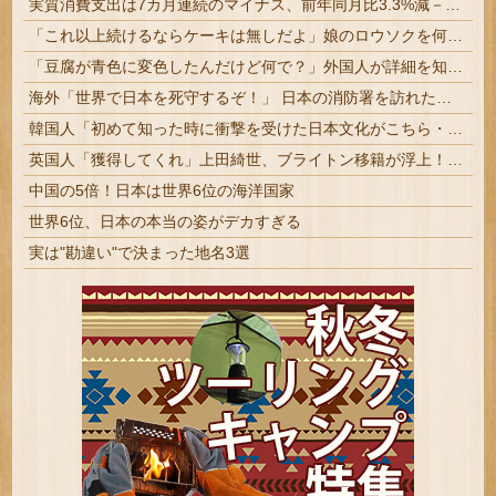
実質消費支出は7カ月連続のマイナス、前年同月比3.3%減－6月
「これ以上続けるならケーキは無しだよ」娘のロウソクを何度も吹き消した7歳、その日だけ皿が回ってこなかった
「豆腐が青色に変色したんだけど何で？」外国人が詳細を知りたがった日本のモノ特集
海外「世界で日本を死守するぞ！」 日本の消防署を訪れたちびっ子集団が世界をメロメロに
韓国人「初めて知った時に衝撃を受けた日本文化がこちら・・・」
英国人「獲得してくれ」上田綺世、ブライトン移籍が浮上！三笘薫との日本代表ホットライン実現!?現地サポ大興奮！「勘弁してくれ」と危惧される懸念点と...
中国の5倍！日本は世界6位の海洋国家
世界6位、日本の本当の姿がデカすぎる
実は"勘違い"で決まった地名3選