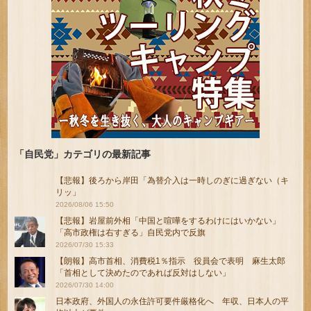
「自民党」カテゴリの最新記事
【悲報】後ろから岸田「為替介入は一時しのぎに過ぎない（キ
リッ」
2026/08/06 15:50
【悲報】岩屋前外相「中国と喧嘩をするわけにはいかない」
「高市政権は右すぎる」自民党内で反旗
2026/07/30 15:33
【朗報】高市首相、消費税1％指示 役員会で表明 麻生太郎
「首相として決めたのであれば反対はしない」
2026/07/30 14:00
日本政府、外国人の永住許可要件厳格化へ 年収、日本人の平