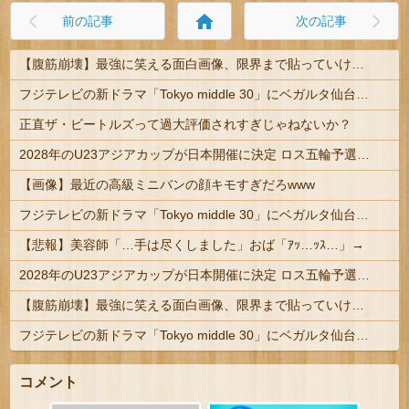
home
前の記事
次の記事
【腹筋崩壊】最強に笑える面白画像、限界まで貼っていけｗｗｗ
フジテレビの新ドラマ「Tokyo middle 30」にベガルタ仙台っぽいネタが登場
正直ザ・ビートルズって過大評価されすぎじゃねないか？
2028年のU23アジアカップが日本開催に決定 ロス五輪予選を兼ねた大会
【画像】最近の高級ミニバンの顔キモすぎだろwww
フジテレビの新ドラマ「Tokyo middle 30」にベガルタ仙台っぽいネタが登場
【悲報】美容師「…手は尽くしました」おば「ｱｯ…ｯｽ…」→
2028年のU23アジアカップが日本開催に決定 ロス五輪予選を兼ねた大会
【腹筋崩壊】最強に笑える面白画像、限界まで貼っていけｗｗｗ
フジテレビの新ドラマ「Tokyo middle 30」にベガルタ仙台っぽいネタが登場
コメント