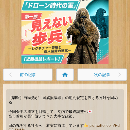
home
前の記事
次の記事
【朗報】自民党が「国旗損壊罪」の罰則規定を設ける方針を固め
る
今国会中の成立を目指して、党内で最終調整へ
高市首相が長年訴えてきた大事な政策。
日の丸を守る社会へ、着実に前進しています
pic.twitter.com/Pd