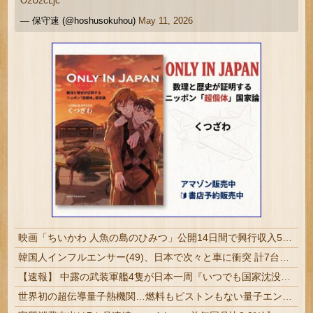
O2U2cLjc
— 保守速 (@hoshusokuhou)
May 11, 2026
映画「ちいかわ 人魚の島のひみつ」公開14日間で興行収入50億円突破 最終興収102.8億円の「シン・エヴァ」に並ぶペース
韓国人インフルエンサー(49)、日本で次々と車に衝突 計7台巻き込み 八王子
【速報】 中露の武装軍艦4隻が日本一周『いつでも国家沈没させられるぞ』
世界初の超伝導量子熱機関…燃料もピストンもない量子エンジンが回った！