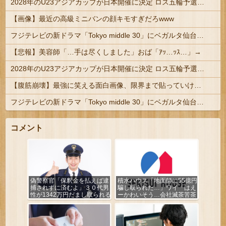
2028年のU23アジアカップが日本開催に決定 ロス五輪予選を兼ねた大会
【画像】最近の高級ミニバンの顔キモすぎだろwww
フジテレビの新ドラマ「Tokyo middle 30」にベガルタ仙台っぽいネタが登場
【悲報】美容師「…手は尽くしました」おば「ｱｯ…ｯｽ…」→
2028年のU23アジアカップが日本開催に決定 ロス五輪予選を兼ねた大会
【腹筋崩壊】最強に笑える面白画像、限界まで貼っていけｗｗｗ
フジテレビの新ドラマ「Tokyo middle 30」にベガルタ仙台っぽいネタが登場
コメント
偽警察官「保釈金を払えば逮
積水ハウス「地面師に55億円
捕されずに済むよ」３０代男
騙し取られた…」ワイ「はえ
性が1342万円だまし取られる
ーかわいそう…会社滅茶苦茶
やろなぁ」