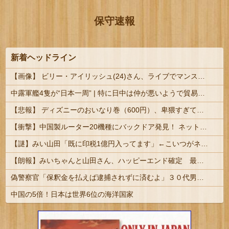
保守速報
新着ヘッドライン
【画像】 ビリー・アイリッシュ(24)さん、ライブでマンスジが見える衣装を着て炎上
中露軍艦4隻が“日本一周” | 特に日中は仲が悪いようで貿易は回り続けている。ほんと不思議
【悲報】 ディズニーのおいなり巻（600円）、卑猥すぎて賛否両論ｗｗｗｗｗｗｗｗｗｗｗｗ
【衝撃】中国製ルーター20機種にバックドア発見！ ネットに繋ぐだけで35秒ごとに中国のサーバーと通信
【謎】みい山田「既に印税1億円入ってます」←こいつがネットの叩き程度にムキになる理由
【朗報】みいちゃんと山田さん、ハッピーエンド確定 最後はママに埋葬される
偽警察官「保釈金を払えば逮捕されずに済むよ」３０代男性が1342万円だまし取られる
中国の5倍！日本は世界6位の海洋国家