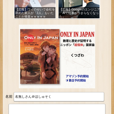
【悲報】ワイのせいで会社を
【悲報】Googleのエンジニア
辞めた新人が「3人」もいた
「AIで仕事がつまらなくなっ
ことが発覚ｗｗｗｗｗ
た」
名前