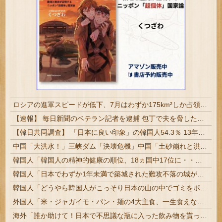
ロシアの進軍スピードが低下、7月はわずか175km²しか占領できず！
【速報】 毎日新聞のベテラン記者を逮捕 包丁で夫を脅した容疑
【韓日共同調査】 「日本に良い印象」の韓国人54.3％ 13年以降で最高に 日本人の韓国好感度は35.3％
中国「大洪水！」三峡ダム「決壊危機」中国「土砂崩れと洪水被害の対策強化！」中国政府「三峡ダム周辺を重点強化」中国ダム「決壊」中国「現場封鎖！（空撮削除」→
韓国人「韓国人の精神的健康の順位、18ヵ国中17位に・・・」→「日本に勝った！！！！！」
韓国人「日本でわずか1年未満で築城された難攻不落の城が持つ驚異的建造背景に韓国人が衝撃！」→「驚異的な建築技術がこれか‥」
韓国人「どうやら韓国人がこっそり日本の山の中でゴミをポイ捨てしていたのがバレてしまったみたいです」
外国人「米・ジャガイモ・パン・麺の4大主食、一生食えないなら何を捨てる？」
海外「誰か助けて！日本で不思議な瓶に入った飲み物を貰ったんだけど、これってどうやって開けるんだ！？」【海外の反応】