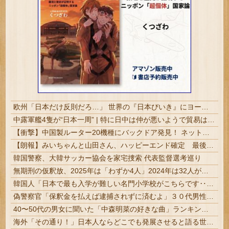
欧州「日本だけ反則だろ…」 世界の『日本びいき』にヨーロッパ全土から不満の声
中露軍艦4隻が“日本一周” | 特に日中は仲が悪いようで貿易は回り続けている。ほんと不思議
【衝撃】中国製ルーター20機種にバックドア発見！ ネットに繋ぐだけで35秒ごとに中国のサーバーと通信
【朗報】みいちゃんと山田さん、ハッピーエンド確定 最後はママに埋葬される
韓国警察、大韓サッカー協会を家宅捜索 代表監督選考巡り
無期刑の仮釈放、2025年は「わずか4人」2024年は32人が獄中死…「終身刑化」の傾向続く
韓国人「日本で最も入学が難しい名門小学校がこちらです‥」→「エリート人生が確定する超難関ルート‥」
偽警察官「保釈金を払えば逮捕されずに済むよ」３０代男性が1342万円だまし取られる
40〜50代の男女に聞いた「中森明菜の好きな曲」ランキングトップ3
海外「その通り！」日本人ならどこでも発展させると語る世界的大富豪に海外が大騒ぎ