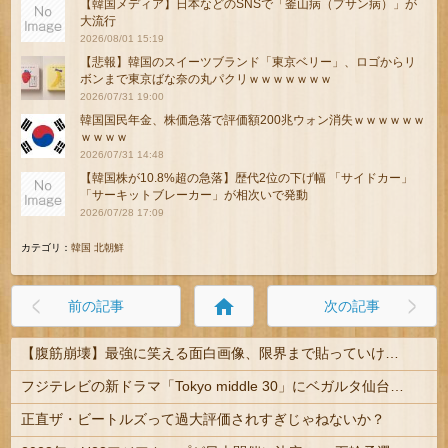
【韓国メディア】日本などのSNSで「釜山病（プサン病）」が
大流行
2026/08/01 15:19
【悲報】韓国のスイーツブランド「東京ベリー」、ロゴからリ
ボンまで東京ばな奈の丸パクリｗｗｗｗｗｗｗ
2026/07/31 19:00
韓国国民年金、株価急落で評価額200兆ウォン消失ｗｗｗｗｗｗ
ｗｗｗｗ
2026/07/31 14:48
【韓国株が10.8%超の急落】歴代2位の下げ幅 「サイドカー」
「サーキットブレーカー」が相次いで発動
2026/07/28 17:09
カテゴリ：
韓国 北朝鮮
home
前の記事
次の記事
【腹筋崩壊】最強に笑える面白画像、限界まで貼っていけｗｗｗ
フジテレビの新ドラマ「Tokyo middle 30」にベガルタ仙台っぽいネタが登場
正直ザ・ビートルズって過大評価されすぎじゃねないか？