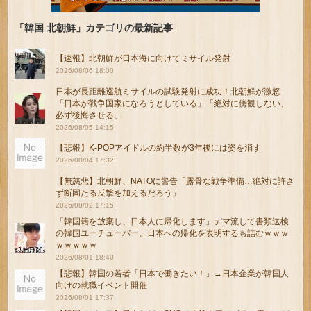
「韓国 北朝鮮」カテゴリの最新記事
【速報】北朝鮮が日本海に向けてミサイル発射
2026/08/06 18:00
日本が長距離巡航ミサイルの試験発射に成功！北朝鮮が激怒
「日本が戦争国家になろうとしている」「絶対に傍観しない、
必ず後悔させる」
2026/08/05 14:15
【悲報】K-POPアイドルの約半数が3年後には姿を消す
2026/08/04 17:32
【無慈悲】北朝鮮、NATOに警告「露骨な戦争準備…絶対に許さ
ず断固たる反撃を加えるだろう」
2026/08/02 17:15
「韓国籍を放棄し、日本人に帰化します」デマ流して書類送検
の韓国ユーチューバー、日本への帰化を表明するも詰むｗｗｗ
ｗｗｗｗｗ
2026/08/01 18:40
【悲報】韓国の若者「日本で働きたい！」→日本企業が韓国人
向けの就職イベント開催
2026/08/01 17:37