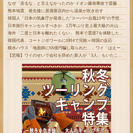
なぜ「戻るな」と言えなかったのか イオン爆発事故で斎藤幸平氏も逡巡「ボクもできなかっただろうなあ」 #ミヤネ屋
熊本地震、発生後に居酒屋店内から温泉が吹き出す
韓国人「日本の気象庁が発表した“スーパー台風13号”の予想進路をご覧ください・・・」→「これ韓国は完全に直撃なんだけど」「信じませんｗｗｗ」
日本旅行キャンセルすべきか…1万年ぶり史上最大級の火山の兆し＝韓国の反応
海外「二度と日本を離れたくない」 熊本で震度7を体験したドイツ人が語る日本の強さに感動の声
韓国代表、コートジボワールに0対4で完敗＝韓国の反応
積水ハウス「地面師に55億円騙し取られた…」ワイ「はえーかわいそう…会社滅茶苦茶やろなぁ」
【悲報】ワイのせいで会社を辞めた新人が「3人」もいたことが発覚ｗｗｗｗｗ