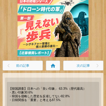
home
前の記事
次の記事
【韓国調査】日本への「良い印象」 63.3%（歴代最高）
・悪い印象30.6%
・韓国を侵略した歴史を反省してない82.8%
・日韓関係を「重要」と考える87.5%