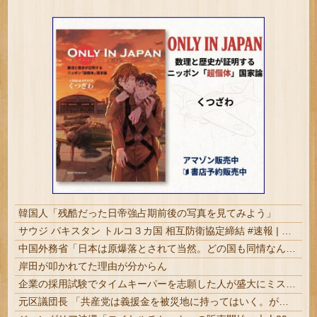
韓国人「残酷だった日帝強占期前後の写真を見てみよう」
サウジ パキスタン トルコ３カ国 相互防衛協定締結 #速報 | クンニ派だかスンナ派だか同じイスラムでもイランだけ違うんだっけか
中国外務省「日本は原爆落とされて当然。どの国も同情なんかしない」
岸田が叩かれてた理由が分からん
企業の採用試験でタイムキーパーを志願した人が盛大にミス、グループは険悪になりタイムアップとなったが……
元区議団長 「共産党は義援金を被災地に持ってはいく。が、持って行った先で党の活動のために使う」 日本共産党「事実ではありません」