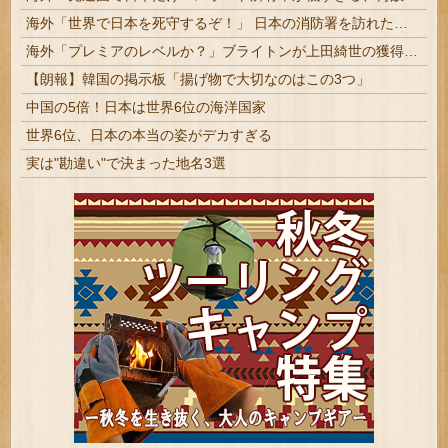
海外「世界で日本を死守するぞ！」 日本の消防署を訪れたちびっ子集団が世界をメロメロに
海外「プレミアのレベルか？」ブライトンが上田綺世の獲得に動き出して海外大騒ぎ！（海外の反応）
【朗報】韓国の掲示板「揚げ物で大切なのはこの3つ」
中国の5倍！日本は世界6位の海洋国家
世界6位、日本の本当の姿がデカすぎる
実は"勘違い"で決まった地名3選