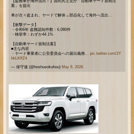
【盗難車が海外流出！】国民民主党が「自動車ヤード規制法
案」を提出
車が次々盗まれ、ヤードで解体→部品化して海外へ流出…
【衝撃データ】
・令和6年 盗難認知件数：6,080件
・検挙率：わずか44.1%
【自動車ヤード規制法案】
■主な内容
・ヤード事業者に公安委員会への届出義務…
pic.twitter.com/2Y
hkLKffZ4
— 保守速 (@hoshusokuhou)
May 8, 2026