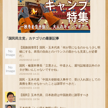
「国民民主党」カテゴリの最新記事
【国旗損壊罪】国民・玉木代表「何が罪になるのかもう少し明
確にする。表現の自由とのバランスの面からも見直しが必要
だ」
2026/06/10 14:07
国民・榛葉幹事長「立憲さん、中道さん、週刊誌報道以外のネ
タが無いんじゃないですかね」
2026/06/06 14:21
国民・玉木代表「中国大使館侵入事件で、受け入れ国としての
責務を果たせなかったことは謝罪すべきだ」
2026/04/01 13:00
【国民】玉木代表、日本政府は中国政府に謝罪すべき
2026/03/31 19:54