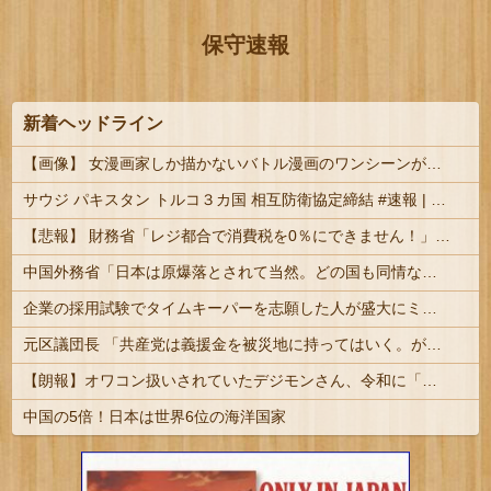
保守速報
新着ヘッドライン
【画像】 女漫画家しか描かないバトル漫画のワンシーンが発見さらるｗｗｗｗｗｗｗｗｗｗｗｗｗｗｗｗｗｗｗｗｗｗｗｗｗｗｗ
サウジ パキスタン トルコ３カ国 相互防衛協定締結 #速報 | クンニ派だかスンナ派だか同じイスラムでもイランだけ違うんだっけか
【悲報】 財務省「レジ都合で消費税を0％にできません！」 → X民「指定ゴミ袋を買ってレシート見たら消費税はゼロになるんだけど？」ｗｗｗｗｗｗ...
中国外務省「日本は原爆落とされて当然。どの国も同情なんかしない」
企業の採用試験でタイムキーパーを志願した人が盛大にミス、グループは険悪になりタイムアップとなったが……
元区議団長 「共産党は義援金を被災地に持ってはいく。が、持って行った先で党の活動のために使う」 日本共産党「事実ではありません」
【朗報】オワコン扱いされていたデジモンさん、令和に「全盛期を超える利益」を生み出していた
中国の5倍！日本は世界6位の海洋国家