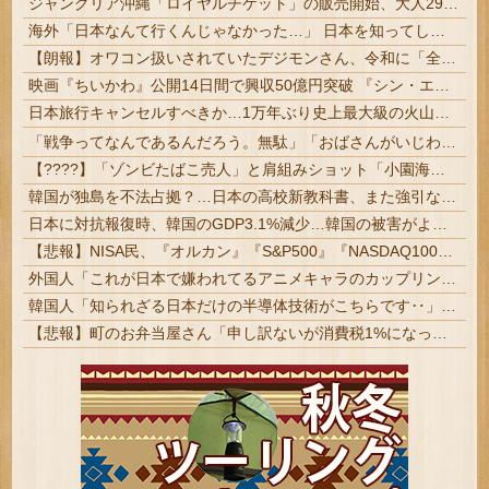
ジャングリア沖縄「ロイヤルチケット」の販売開始、大人29,700円にｗｗｗｗｗｗｗｗｗ
海外「日本なんて行くんじゃなかった…」 日本を知ってしまったディズニー信者、帰国後『本家』に失望する事態に
【朗報】オワコン扱いされていたデジモンさん、令和に「全盛期を超える利益」を生み出していた
映画『ちいかわ』公開14日間で興収50億円突破 『シン・エヴァ』に並ぶペース | ランダムでおもちゃ貰えるからな | え…思ったより微妙じゃね
日本旅行キャンセルすべきか…1万年ぶり史上最大級の火山の兆し＝韓国の反応
「戦争ってなんであるんだろう。無駄」「おばさんがいじわる」��火垂るの墓�≠�見た小学生 耳をふさぎハンカチで顔を覆う子も
【????】「ゾンビたばこ売人」と肩組みショット「小園海斗」に注がれる“厳しい視線” 「レギュラー剥奪も選択肢のひとつに」
韓国が独島を不法占拠？…日本の高校新教科書、また強引な主張＝韓国の反応
日本に対抗報復時、韓国のGDP3.1%減少…韓国の被害がより大きい＝韓国の反応
【悲報】NISA民、『オルカン』『S&P500』『NASDAQ100』しか買わない
外国人「これが日本で嫌われてるアニメキャラのカップリングらしい…」
韓国人「知られざる日本だけの半導体技術がこちらです‥」→「サムスンがなければiPhoneが作れないと信じていたのに‥」
【悲報】町のお弁当屋さん「申し訳ないが消費税1%になったらその分商品代を値上げするわ」