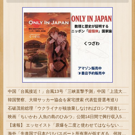
中国「台風接近！」台風13号「三峡直撃予測」中国「上流大洪水！（三峡上流」中国都市「8/5の映像（動画」三峡ダム「緊急放流（決壊危機」中国「下流大水害（震え声」→
韓国警察、大韓サッカー協会を家宅捜索 代表監督選考巡り
石破茂前総理「ウクライナが核放棄しなければロシア侵攻しなかった」！
映画「ちいかわ 人魚の島のひみつ」公開14日間で興行収入50億円突破 最終興収102.8億円の「シン・エヴァ」に並ぶペース
【速報】 エッセイスト「原爆を二度と使わせてはならない」→リプ「もちろん中国の核も非難する？」→即ブロック
海外「先進国で日本だけパスポート所有率が低すぎる、何故なのか」