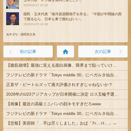
玉木代表「レジ袋を無料に戻したい」
2026/02/17 20:34
国民・玉木代表「海洋資源開発庁を作る」「中国が中間線の西
で掘るなら、日本も東で掘ればいい」
2026/01/25 18:38
カテゴリ：
国民民主党
home
前の記事
次の記事
【腹筋崩壊】最強に笑える面白画像、限界まで貼っていけｗｗｗ
フジテレビの新ドラマ「Tokyo middle 30」にベガルタ仙台っぽいネタが登場
正直ザ・ビートルズって過大評価されすぎじゃねないか？
2028年のU23アジアカップが日本開催に決定 ロス五輪予選を兼ねた大会
【画像】最近の高級ミニバンの顔キモすぎだろwww
フジテレビの新ドラマ「Tokyo middle 30」にベガルタ仙台っぽいネタが登場
【悲報】美容師「…手は尽くしました」おば「ｱｯ…ｯｽ…」→