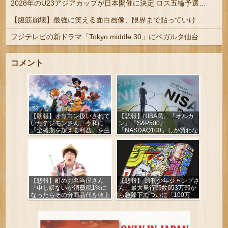
2028年のU23アジアカップが日本開催に決定 ロス五輪予選を兼ねた大会
【腹筋崩壊】最強に笑える面白画像、限界まで貼っていけｗｗｗ
フジテレビの新ドラマ「Tokyo middle 30」にベガルタ仙台っぽいネタが登場
コメント
【朗報】オワコン扱いされて
【悲報】NISA民、『オルカ
いたデジモンさん、令和に
ン』『S&P500』
「全盛期を超える利益」を生
『NASDAQ100』しか買わな
み出していた
い
【悲報】町のお弁当屋さん
【悲報】 週刊少年ジャンプさ
「申し訳ないが消費税1%に
ん、最大発行部数653万部か
なったらその分商品代を値上
ら急降下でついに「100万
げするわ」
部」を割ってしまうｗｗｗｗ
ｗ