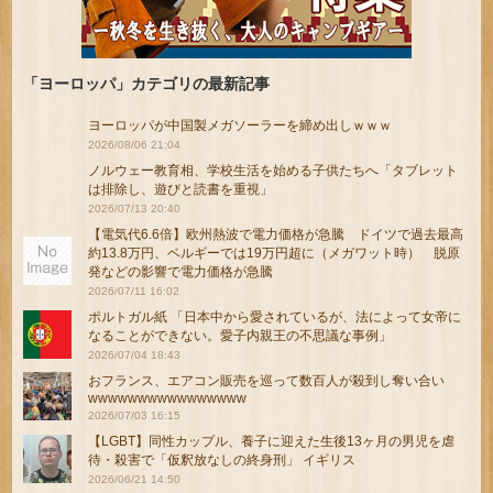
「ヨーロッパ」カテゴリの最新記事
ヨーロッパが中国製メガソーラーを締め出しｗｗｗ
2026/08/06 21:04
ノルウェー教育相、学校生活を始める子供たちへ「タブレット
は排除し、遊びと読書を重視」
2026/07/13 20:40
【電気代6.6倍】欧州熱波で電力価格が急騰 ドイツで過去最高
約13.8万円、ベルギーでは19万円超に（メガワット時） 脱原
発などの影響で電力価格が急騰
2026/07/11 16:02
ポルトガル紙 「日本中から愛されているが、法によって女帝に
なることができない。愛子内親王の不思議な事例」
2026/07/04 18:43
おフランス、エアコン販売を巡って数百人が殺到し奪い合い
wwwwwwwwwwwwwwww
2026/07/03 16:15
【LGBT】同性カップル、養子に迎えた生後13ヶ月の男児を虐
待・殺害で「仮釈放なしの終身刑」 イギリス
2026/06/21 14:50