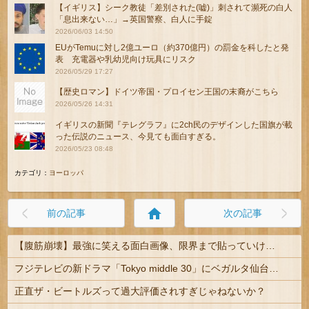
【イギリス】シーク教徒「差別された(嘘)」刺されて瀕死の白人
「息出来ない…」→英国警察、白人に手錠
2026/06/03 14:50
EUがTemuに対し2億ユーロ（約370億円）の罰金を科したと発
表 充電器や乳幼児向け玩具にリスク
2026/05/29 17:27
【歴史ロマン】ドイツ帝国・プロイセン王国の末裔がこちら
2026/05/26 14:31
イギリスの新聞『テレグラフ』に2ch民のデザインした国旗が載
った伝説のニュース、今見ても面白すぎる。
2026/05/23 08:48
カテゴリ：
ヨーロッパ
home
前の記事
次の記事
【腹筋崩壊】最強に笑える面白画像、限界まで貼っていけｗｗｗ
フジテレビの新ドラマ「Tokyo middle 30」にベガルタ仙台っぽいネタが登場
正直ザ・ビートルズって過大評価されすぎじゃねないか？