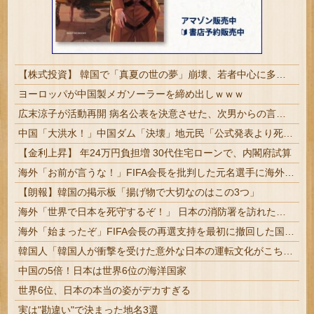
【株式投資】 韓国で「真夏の世の夢」崩壊、若者中心に多くの人が「人生オワタ」―中国メディア
ヨーロッパが中国製メガソーラーを締め出しｗｗｗ
広末涼子が活動再開 病名公表を決意させた、次男からの言葉明かす
中国「大洪水！」中国ダム「決壊」地元民「公式発表より死者多い！」中国政府「住民拘束！（安否不明」中国当局「救助隊動画も削除」台風13号「三峡ダム接近中」→
【金利上昇】 年24万円負担増 30代住宅ローンで、内閣府試算
海外「お前が言うな！」FIFA会長を批判した元名選手に海外から猛反発！（海外の反応）
【朗報】韓国の掲示板「揚げ物で大切なのはこの3つ」
海外「世界で日本を死守するぞ！」 日本の消防署を訪れたちびっ子集団が世界をメロメロに
海外「始まったぞ」FIFA会長の再選支持を最初に撤回した国に海外興味津々！（海外の反応）
韓国人「韓国人が衝撃を受けた意外な日本の運転文化がこちらです‥」→「日本人はこんなに徹底している‥」
中国の5倍！日本は世界6位の海洋国家
世界6位、日本の本当の姿がデカすぎる
実は"勘違い"で決まった地名3選