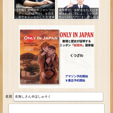
【悲報】週間少年ジャンプの
偽警察官「保釈金を払えば逮
「グッズ(43億円分)」を注文
捕されずに済むよ」３０代男
し全てキャンセルした女逮捕
性が1342万円だまし取られる
ｗｗｗｗｗｗｗｗ
名前