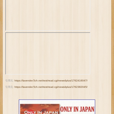
引用元:
https://lavender.5ch.net/test/read.cgi/news4plus/1762416047/
引用元:
https://lavender.5ch.net/test/read.cgi/news4plus/1762382045/