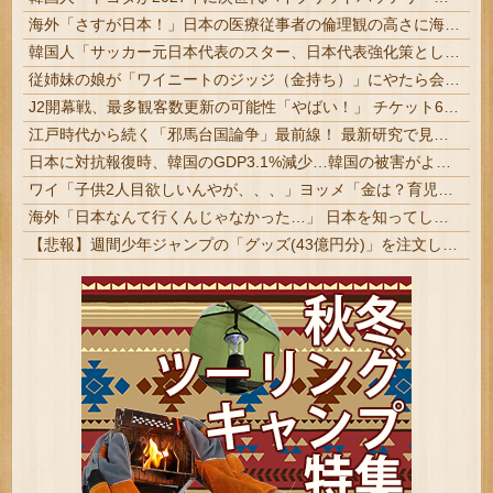
海外「さすが日本！」日本の医療従事者の倫理観の高さに海外が超感動
韓国人「サッカー元日本代表のスター、日本代表強化策として“韓日定期戦”の復活を提案・・・」→「これはマジで良いと思う」「今すぐやったらガチでボコられるだろうね 10年後にやらないか？」「やめてくれ、勝っても負けても後味が悪い」
従姉妹の娘が「ワイニートのジッジ（金持ち）」にやたら会いに来る理由ｗｗｗｗｗ
J2開幕戦、最多観客数更新の可能性「やばい！」 チケット6万超えが発券「見間違いじゃない？」 #サッカー | 半分以上招待券でしたw | 発券なのが草
江戸時代から続く「邪馬台国論争」最前線！ 最新研究で見えてきた「卑弥呼の国」の有力説 #歴史
日本に対抗報復時、韓国のGDP3.1%減少…韓国の被害がより大きい＝韓国の反応
ワイ「子供2人目欲しいんやが、、、」ヨッメ「金は？育児は？私の仕事は？キャリアは？」
海外「日本なんて行くんじゃなかった…」 日本を知ってしまったディズニー信者、帰国後『本家』に失望する事態に
【悲報】週間少年ジャンプの「グッズ(43億円分)」を注文し全てキャンセルした女逮捕ｗｗｗｗｗｗｗｗ