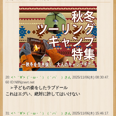
20:
<丶｀∀´>（´・ω・｀）（｀ハ´ ）さん
2025/11/06(木) 08:30:47.
60 ID:N8Njzwvt.net
＞子どもの姿をしたラブドール
これはエグい、絶対に許してはいけない
31:
<丶｀∀´>（´・ω・｀）（｀ハ´ ）さん
2025/11/06(木) 15:46:17.