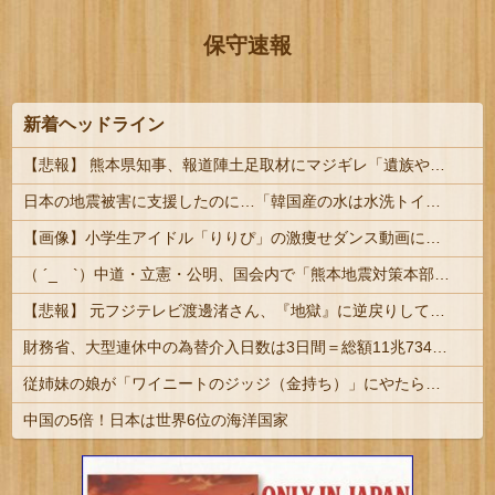
保守速報
新着ヘッドライン
【悲報】 熊本県知事、報道陣土足取材にマジギレ「遺族や被災者から強い不満でてる！」 → 記者「例えば？」 → 知事、怒り通り越して呆れてしまう ………
日本の地震被害に支援したのに…「韓国産の水は水洗トイレに」
【画像】小学生アイドル「りりぴ」の激痩せダンス動画にファンが『絶句』してしまう・・・・
（ ´_ゝ`）中道・立憲・公明、国会内で「熊本地震対策本部会議」各省庁からヒアリング・現地から意見聴取「パーティション、人手、宿泊施設の不足や、...
【悲報】 元フジテレビ渡邊渚さん、『地獄』に逆戻りしてしまう・・・・・
財務省、大型連休中の為替介入日数は3日間＝総額11兆7349億円 | 俺等の税金を投げ捨ててトレーダーの餌にしてんの？ | 外貨準備がどんどん減っていくな
従姉妹の娘が「ワイニートのジッジ（金持ち）」にやたら会いに来る理由ｗｗｗｗｗ
中国の5倍！日本は世界6位の海洋国家