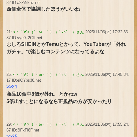
32 ID:a2ZiNxaz.net
西側全体で協調したほうがいいね
21:
<丶｀∀´>（´・ω・｀）（｀ハ´ ）さん
2025/11/06(木) 17:32:36.
87 ID:vye0k2CR.net
むしろSHEINとかTemuとかって、YouTuberが「外れ
ガチャ」で楽しむコンテンツになってるよな
25:
<丶｀∀´>（´・ω・｀）（｀ハ´ ）さん
2025/11/06(木) 17:45:34.
17 ID:eiOYps38.net
>>21
商品10個中8個が外れ、とかねw
5倍出すことになるなら正規品の方が安かったり
29:
<丶｀∀´>（´・ω・｀）（｀ハ´ ）さん
2025/11/06(木) 17:55:24.
67 ID:3iFkFi8F.net
>>25