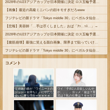
2028年のU23アジアカップが日本開催に決定 ロス五輪予選を兼ねた大会
【画像】最近の高級ミニバンの顔キモすぎだろwww
フジテレビの新ドラマ「Tokyo middle 30」にベガルタ仙台っぽいネタが登場
【悲報】美容師「…手は尽くしました」おば「ｱｯ…ｯｽ…」→
2028年のU23アジアカップが日本開催に決定 ロス五輪予選を兼ねた大会
【腹筋崩壊】最強に笑える面白画像、限界まで貼っていけｗｗｗ
フジテレビの新ドラマ「Tokyo middle 30」にベガルタ仙台っぽいネタが登場
コメント
従姉妹の娘が「ワイニートの
ワイ「子供2人目欲しいんや
ジッジ（金持ち）」にやたら
が、、、」ヨッメ「金は？育
会いに来る理由ｗｗｗｗｗ
児は？私の仕事は？キャリア
は？」