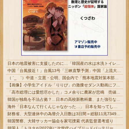
日本の地震被害に支援したのに…「韓国産の水は水洗トイレに」
中国「台風接近！」台風13号「三峡直撃予測」中国「上流大洪水！（三峡上流」中国都市「8/5の映像（動画」三峡ダム「緊急放流（決壊危機」中国「下流...
（ ´_ゝ`）中道・立憲・公明、国会内で「熊本地震対策本部会議」各省庁からヒアリング・現地から意見聴取「パーティション、人手、宿泊施設の不足や、...
【画像】小学生アイドル「りりぴ」の激痩せダンス動画にファンが『絶句』してしまう・・・・
「高市総理には愛想尽かした」コメ余りに農家が悲鳴 売値は生産原価の半分以下に…肥料代や燃料代は高騰「今年でやめる」農家も
韓国が独島を不法占拠？…日本の高校新教科書、また強引な主張＝韓国の反応
海外「日本なんて行くんじゃなかった…」 日本を知ってしまったディズニー信者、帰国後『本家』に失望する事態に
財務省、大型連休中の為替介入日数は3日間＝総額11兆7349億円 | 俺等の税金を投げ捨ててトレーダーの餌にしてんの？ | 外貨準備がどんどん減っていくな
韓国警察、大韓サッカー協会を家宅捜索 代表監督選考巡り
韓国人「トヨタが2027年に次世代ハイブリッドバッテリーを導入へ！最大1000kmの航続距離や超高速充電を目指す」