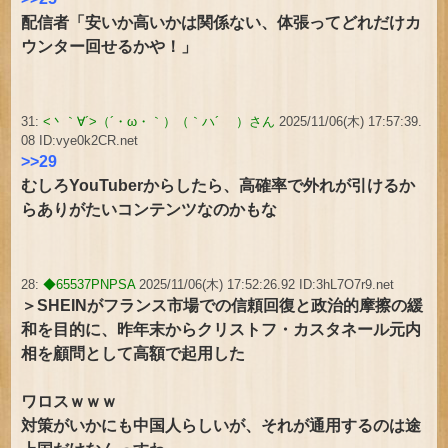
配信者「安いか高いかは関係ない、体張ってどれだけカ
ウンター回せるかや！」
31:
<丶｀∀´>（´・ω・｀）（｀ハ´ ）さん
2025/11/06(木) 17:57:39.
08 ID:vye0k2CR.net
>>29
むしろYouTuberからしたら、高確率で外れが引けるか
らありがたいコンテンツなのかもな
28:
◆65537PNPSA
2025/11/06(木) 17:52:26.92 ID:3hL7O7r9.net
＞SHEINがフランス市場での信頼回復と政治的摩擦の緩
和を目的に、昨年末からクリストフ・カスタネール元内
相を顧問として高額で起用した
ワロスｗｗｗ
対策がいかにも中国人らしいが、それが通用するのは途