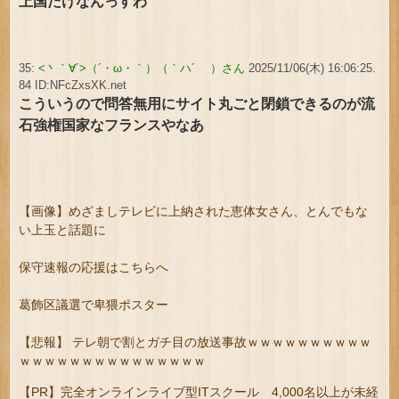
上国だけなんっすわ
35:
<丶｀∀´>（´・ω・｀）（｀ハ´ ）さん
2025/11/06(木) 16:06:25.
84 ID:NFcZxsXK.net
こういうので問答無用にサイト丸ごと閉鎖できるのが流
石強権国家なフランスやなあ
【画像】めざましテレビに上納された恵体女さん、とんでもな
い上玉と話題に
保守速報の応援はこちらへ
葛飾区議選で卑猥ポスター
【悲報】 テレ朝で割とガチ目の放送事故ｗｗｗｗｗｗｗｗｗｗ
ｗｗｗｗｗｗｗｗｗｗｗｗｗｗｗ
【PR】完全オンラインライブ型ITスクール 4,000名以上が未経