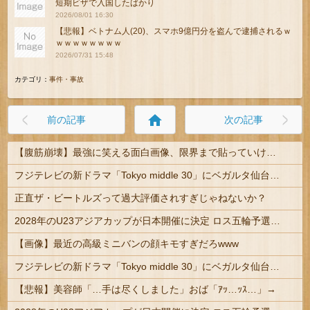
短期ビザで入国したばかり
2026/08/01 16:30
【悲報】ベトナム人(20)、スマホ9億円分を盗んで逮捕されるｗ
ｗｗｗｗｗｗｗｗ
2026/07/31 15:48
カテゴリ：
事件・事故
home
前の記事
次の記事
【腹筋崩壊】最強に笑える面白画像、限界まで貼っていけｗｗｗ
フジテレビの新ドラマ「Tokyo middle 30」にベガルタ仙台っぽいネタが登場
正直ザ・ビートルズって過大評価されすぎじゃねないか？
2028年のU23アジアカップが日本開催に決定 ロス五輪予選を兼ねた大会
【画像】最近の高級ミニバンの顔キモすぎだろwww
フジテレビの新ドラマ「Tokyo middle 30」にベガルタ仙台っぽいネタが登場
【悲報】美容師「…手は尽くしました」おば「ｱｯ…ｯｽ…」→