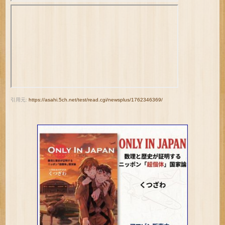
引用元:
https://asahi.5ch.net/test/read.cgi/newsplus/1762346369/