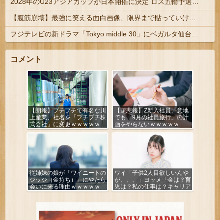
2028年のU23アジアカップが日本開催に決定 ロス五輪予選を兼ねた大会
【腹筋崩壊】最強に笑える面白画像、限界まで貼っていけｗｗｗ
フジテレビの新ドラマ「Tokyo middle 30」にベガルタ仙台っぽいネタが登場
コメント
【朗報】プチプチで有名な川
【超悲報】Z新入社員、意地
上産業、社名を「プチプチ株
でも「9月の社員旅行」の計
式会社」に変更ｗｗｗｗｗ
画をやらないｗｗｗｗｗ
従姉妹の娘が「ワイニートの
ワイ「子供2人目欲しいんや
ジッジ（金持ち）」にやたら
が、、、」ヨッメ「金は？育
会いに来る理由ｗｗｗｗｗ
児は？私の仕事は？キャリア
は？」