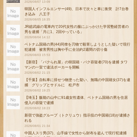
2026/08/07 13:09
韓国人インフルエンサー(49)、日本で次々と車に衝突 計7台巻
き込み 八王子
2026/08/05 18:35
JR総武線の電車内で20代女性の服にぶっかけた学習塾経営者の
男を逮捕「月に1、2回やっている」
2026/08/04 14:12
ベトナム国籍の男(44)同僚を刃物で殺害しようとした疑いで現行
犯逮捕 被害男性は胸や手に全治約2週間の切り傷
2026/08/03 15:53
【新宿】「パクられ屋」の韓国籍・パク容疑者(70)を逮捕 タワ
マンの一室で違法ポーカーを開帳
2026/08/02 21:15
【千葉】自転車に排せつ物塗った疑い、無職の中国籍女(37)を逮
捕 グリップとサドルに 松戸市
2026/08/02 19:25
【埼玉】飯能の山中に91歳女性遺体、ベトナム国籍の男を住居
侵入の容疑で逮捕
2026/08/02 18:23
新宿で強盗グループ（トクリュウ）指示役の中国籍(18)が逮捕さ
れる
2026/08/01 21:34
中国人スリ男(37)、山手線で女性から財布を盗んで現行犯逮捕