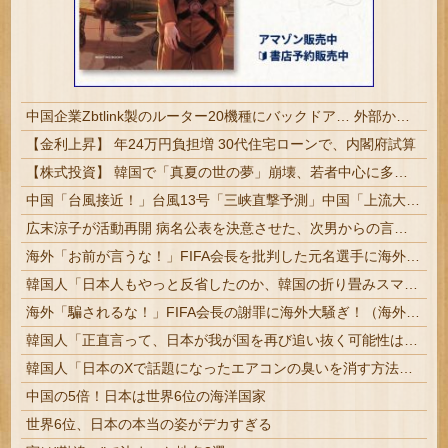
中国企業Zbtlink製のルーター20機種にバックドア… 外部から完全制御のおそれ
【金利上昇】 年24万円負担増 30代住宅ローンで、内閣府試算
【株式投資】 韓国で「真夏の世の夢」崩壊、若者中心に多くの人が「人生オワタ」―中国メディア
中国「台風接近！」台風13号「三峡直撃予測」中国「上流大洪水！（三峡上流」中国都市「8/5の映像（動画」三峡ダム「緊急放流（決壊危機」中国「下流大水害（震え声」→
広末涼子が活動再開 病名公表を決意させた、次男からの言葉明かす
海外「お前が言うな！」FIFA会長を批判した元名選手に海外から猛反発！（海外の反応）
韓国人「日本人もやっと反省したのか、韓国の折り畳みスマホが欲しくて欲しくて我慢できないみたいです」
海外「騙されるな！」FIFA会長の謝罪に海外大騒ぎ！（海外の反応）
韓国人「正直言って、日本が我が国を再び追い抜く可能性は、どれくらい残されているのでしょうか・・・？」
韓国人「日本のXで話題になったエアコンの臭いを消す方法をご覧ください」→「これマジ？」
中国の5倍！日本は世界6位の海洋国家
世界6位、日本の本当の姿がデカすぎる