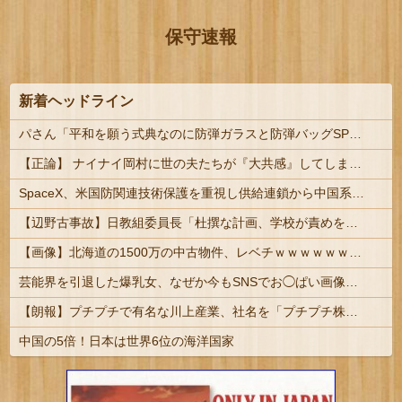
保守速報
新着ヘッドライン
パさん「平和を願う式典なのに防弾ガラスと防弾バッグSPで囲まれた壇上でスピーチする人が総理大臣」
【正論】 ナイナイ岡村に世の夫たちが『大共感』してしまうｗｗｗｗｗｗｗｗ
SpaceX、米国防関連技術保護を重視し供給連鎖から中国系を完全排除へ 供給業者に「中国籍人員をSpaceX向けの生産に関わらせないこと」「中国...
【辺野古事故】日教組委員長「杜撰な計画、学校が責めを負うのは当然」としつつも、平和教育の意義強調「うちの運動方針は極めてバランス良い」
【画像】北海道の1500万の中古物件、レベチｗｗｗｗｗｗｗｗｗｗｗｗｗｗｗｗｗｗｗｗ
芸能界を引退した爆乳女、なぜか今もSNSでお◯ぱい画像を投稿！
【朗報】プチプチで有名な川上産業、社名を「プチプチ株式会社」に変更ｗｗｗｗｗ
中国の5倍！日本は世界6位の海洋国家