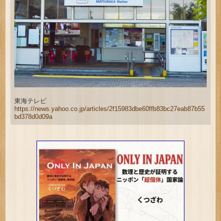
東海テレビ
https://news.yahoo.co.jp/articles/2f15983dbe60ffb83bc27eab87b55
bd378d0d09a