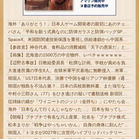
海外「ありがとう！」日本人ゲーム開発者の親切にあのチェコの英雄も超感動
パさん「平和を願う式典なのに防弾ガラスと防弾バッグSPで囲まれた壇上でスピーチする人が総理大臣」
SpaceX、米国防関連技術保護を重視し供給連鎖から中国系を完全排除へ 供給業者に「中国籍人員をSpaceX向けの生産に関わらせないこと」「中国...
【参政党】神谷代表、食料品の消費減税「天下の愚策だ」と批判
【画像】北海道の1500万の中古物件、レベチｗｗｗｗｗｗｗｗｗｗｗｗｗｗｗｗｗｗｗｗ
【辺野古事故】日教組委員長「杜撰な計画、学校が責めを負うのは当然」としつつも、平和教育の意義強調「うちの運動方針は極めてバランス良い」
大進連所属の学生8人、在韓米軍平沢基地に無断侵入…米軍により身柄拘束！
韓国人「U17日本代表、決勝で中国を破りアジア杯優勝（通算5回目・最多優勝国）」→「韓国は8強で落ちたのに・・・もう越えられない壁になってしまったね」「韓国は監督の問題が大きい」「日本はもうどんなに精神勝利したところで超えられない壁である」
韓国が独島を不法占拠？…日本の高校新教科書、また強引な主張＝韓国の反応
中村小三郎さん（77）をひき逃げの疑いで書類送検 新宿区の路上で歩行者の20代女性をはねてけがをさせたうえ、そのまま逃走か #歌舞伎
従姉妹の娘が「ワイニートのジッジ（金持ち）」にやたら会いに来る理由ｗｗｗｗｗ
海外「日本なんて行くんじゃなかった…」 日本を知ってしまったディズニー信者、帰国後『本家』に失望する事態に
【朗報】プチプチで有名な川上産業、社名を「プチプチ株式会社」に変更ｗｗｗｗｗ
松本まりか「戦争はやっちゃいかん」 自身の身体に刻んだ“祖父の言葉”を投稿 #芸能
韓国人「トヨタが2027年に次世代ハイブリッドバッテリーを導入へ！最大1000kmの航続距離や超高速充電を目指す」