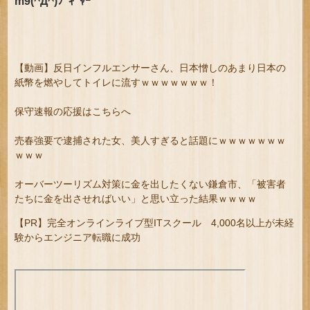
m9(^Д^)ﾌﾟｷﾞｬｰ
【動画】反日インフルエンサーさん、日本憎しのあまり日本の
紙幣を燃やしてトイレに流すｗｗｗｗｗｗｗ！
保守速報の応援はこちらへ
売春強要で逮捕された女、美人すぎると話題にｗｗｗｗｗｗｗ
ｗｗｗ
オーバーツーリズム対策に金を出したくない鎌倉市、「被害者
たちに金を出させればいい」と思い立った結果ｗｗｗｗ
【PR】完全オンラインライブ型ITスクール 4,000名以上が未経
験からエンジニア転職に成功