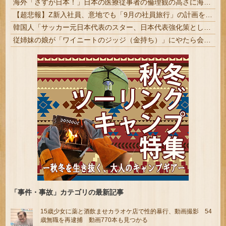
海外「さすが日本！」日本の医療従事者の倫理観の高さに海外が超感動
【超悲報】Z新入社員、意地でも「9月の社員旅行」の計画をやらないｗｗｗｗｗ
韓国人「サッカー元日本代表のスター、日本代表強化策として“韓日定期戦”の復活を提案・・・」→「これはマジで良いと思う」「今すぐやったらガチでボコられるだろうね 10年後にやらないか？」「やめてくれ、勝っても負けても後味が悪い」
従姉妹の娘が「ワイニートのジッジ（金持ち）」にやたら会いに来る理由ｗｗｗｗｗ
「事件・事故」カテゴリの最新記事
15歳少女に薬と酒飲ませカラオケ店で性的暴行、動画撮影 54
歳無職を再逮捕 動画770本も見つかる