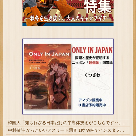
韓国人「知られざる日本だけの半導体技術がこちらです‥」→「サムスンがなければiPhoneが作れないと信じていたのに‥」
中村敬斗 かっこいいアスリート調査 1位 W杯でインスタフォロワー127万増 人気爆発 …2位 高橋藍 3位 大谷翔平 | やきうは田舎臭い不細工が多いの何で?