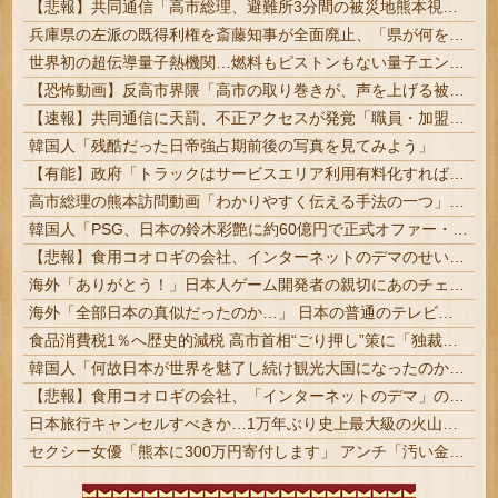
【悲報】共同通信「高市総理、避難所3分間の被災地熊本視察動画に批判！」 → 内閣報道官「避難所視察は51分間！大変な状況の中で、1時間近く受け入...
兵庫県の左派の既得利権を斎藤知事が全面廃止、「県が何をするねん？」と存在意義そのものが不明で……
世界初の超伝導量子熱機関…燃料もピストンもない量子エンジンが回った！
【恐怖動画】反高市界隈「高市の取り巻きが、声を上げる被災地のおばちゃんに詰め寄ってるぅ！」→よく聞くと何やらヤバいことを言っていると話題に…
【速報】共同通信に天罰、不正アクセスが発覚「職員・加盟社・取引先などの情報6000件が漏えいした可能性」
韓国人「残酷だった日帝強占期前後の写真を見てみよう」
【有能】政府「トラックはサービスエリア利用有料化すればサボらず走るし流問題解決じゃね？」
高市総理の熊本訪問動画「わかりやすく伝える手法の一つ」木原官房長官 BGM付きで官邸が投稿
韓国人「PSG、日本の鈴木彩艶に約60億円で正式オファー・・・」→「あいつがそれほどなのか（ブルブル）」「レギュラーとして出れるとは思わないけど、それでもやっぱり羨ましいね」
【悲報】食用コオロギの会社、インターネットのデマのせいで倒産ｗｗｗｗｗｗｗｗｗｗｗｗ
海外「ありがとう！」日本人ゲーム開発者の親切にあのチェコの英雄も超感動
海外「全部日本の真似だったのか…」 日本の普通のテレビ番組が最新SNSの数十年先を行っていたと話題に
食品消費税1％へ歴史的減税 高市首相“ごり押し”策に「独裁だ」自民党内で不満くすぶる | 悪税に頼らなくてもやっていける政策を考えるのが政治家の仕事だろ
韓国人「何故日本が世界を魅了し続け観光大国になったのか？その理由がこちら‥」→「文化的なソフトパワーが凄い」
【悲報】食用コオロギの会社、「インターネットのデマ」のせいで倒産ｗｗｗｗｗ
日本旅行キャンセルすべきか…1万年ぶり史上最大級の火山の兆し＝韓国の反応
セクシー女優「熊本に300万円寄付します」 アンチ「汚い金ありがとう♥」