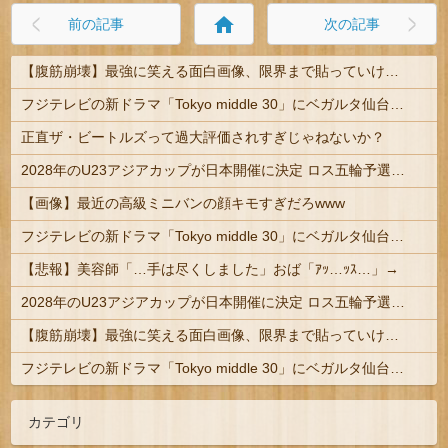
home
前の記事
次の記事
【腹筋崩壊】最強に笑える面白画像、限界まで貼っていけｗｗｗ
フジテレビの新ドラマ「Tokyo middle 30」にベガルタ仙台っぽいネタが登場
正直ザ・ビートルズって過大評価されすぎじゃねないか？
2028年のU23アジアカップが日本開催に決定 ロス五輪予選を兼ねた大会
【画像】最近の高級ミニバンの顔キモすぎだろwww
フジテレビの新ドラマ「Tokyo middle 30」にベガルタ仙台っぽいネタが登場
【悲報】美容師「…手は尽くしました」おば「ｱｯ…ｯｽ…」→
2028年のU23アジアカップが日本開催に決定 ロス五輪予選を兼ねた大会
【腹筋崩壊】最強に笑える面白画像、限界まで貼っていけｗｗｗ
フジテレビの新ドラマ「Tokyo middle 30」にベガルタ仙台っぽいネタが登場