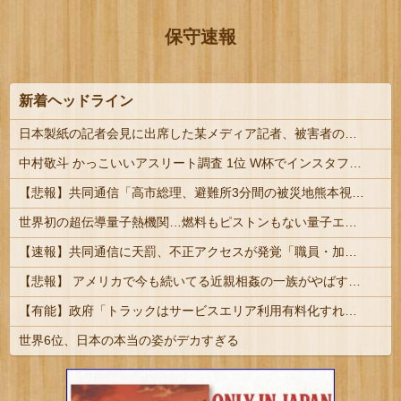
保守速報
新着ヘッドライン
日本製紙の記者会見に出席した某メディア記者、被害者の個人情報を執拗に聞き出そうとしてしまい……
中村敬斗 かっこいいアスリート調査 1位 W杯でインスタフォロワー127万増 人気爆発 …2位 高橋藍 3位 大谷翔平 | やきうは田舎臭い不細工が多いの何で?
【悲報】共同通信「高市総理、避難所3分間の被災地熊本視察動画に批判！」 → 内閣報道官「避難所視察は51分間！大変な状況の中で、1時間近く受け入...
世界初の超伝導量子熱機関…燃料もピストンもない量子エンジンが回った！
【速報】共同通信に天罰、不正アクセスが発覚「職員・加盟社・取引先などの情報6000件が漏えいした可能性」
【悲報】 アメリカで今も続いてる近親相姦の一族がやばすぎる
【有能】政府「トラックはサービスエリア利用有料化すればサボらず走るし流問題解決じゃね？」
世界6位、日本の本当の姿がデカすぎる