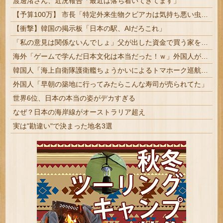
渡邊渚さん、近況報告「最近は落ち着いてきてます」
【予算100万】 市長「特定外来生物クビアカは気持ち悪い虫だしそんな需要ないと思う」1匹300円相当の報奨金→初日に42万取られ焦り
【衝撃】韓国の掲示板「日本の駅、AIだろこれ」
「私の意見は関係ないんでしょ」父が出した資金で買う家を却下された婚約者が、家探しから降りると言い出した
海外「ゲームで学んだ日本文化は本当だった！ｗ」外国人がとあるゲームを通じて学んだ日本文化とは・・・？【海外の反応】
韓国人「海上自衛隊護衛艦ちょうかいによるトマホーク巡航ミサイルの実射試験に韓国人が衝撃！」→「着々と進む最新鋭の防衛装備‥」
外国人「早朝の築地に行ってみたらこんな寿司が売られてた」
世界6位、日本の本当の姿がデカすぎる
なぜ？日本の海岸線がオーストラリア超え
実は"勘違い"で決まった地名3選