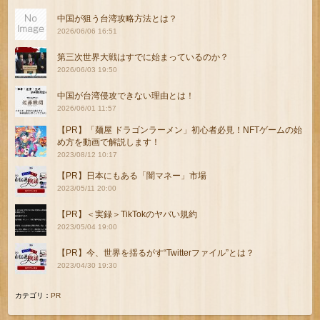
中国が狙う台湾攻略方法とは？
2026/06/06 16:51
第三次世界大戦はすでに始まっているのか？
2026/06/03 19:50
中国が台湾侵攻できない理由とは！
2026/06/01 11:57
【PR】「麺屋 ドラゴンラーメン」初心者必見！NFTゲームの始
め方を動画で解説します！
2023/08/12 10:17
【PR】日本にもある「闇マネー」市場
2023/05/11 20:00
【PR】＜実録＞TikTokのヤバい規約
2023/05/04 19:00
【PR】今、世界を揺るがす“Twitterファイル”とは？
2023/04/30 19:30
カテゴリ：
PR