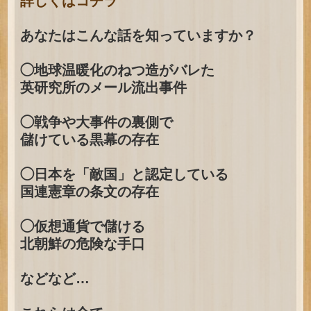
詳しくはコチラ
あなたはこんな話を知っていますか？
◯地球温暖化のねつ造がバレた
英研究所のメール流出事件
◯戦争や大事件の裏側で
儲けている黒幕の存在
◯日本を「敵国」と認定している
国連憲章の条文の存在
◯仮想通貨で儲ける
北朝鮮の危険な手口
などなど…