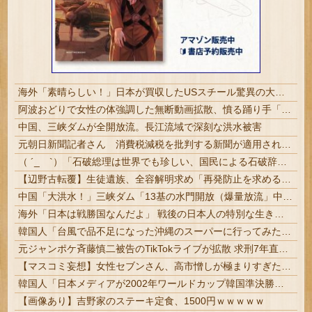
海外「素晴らしい！」日本が買収したUSスチール驚異の大復活に米国人が大喜び
阿波おどりで女性の体強調した無断動画拡散、憤る踊り手「悲しいし気持ち悪い」…悪質なケースは警察への相談検討 | 参考写真は？
中国、三峡ダムが全開放流。長江流域で深刻な洪水被害
元朝日新聞記者さん 消費税減税を批判する新聞が適用されている軽減税率の闇に触れてしまう「自分たちだけが特別扱いされる理由を社説で論じてほしい」【...
（ ´_ゝ`）「石破総理は世界でも珍しい、国民による石破辞めるなデモが自然発生した総理大臣です」
【辺野古転覆】生徒遺族、全容解明求め「再発防止を求める会」設立
中国「大洪水！」三峡ダム「13基の水門開放（爆量放流」中国都市「三峡上流で豪雨！（三峡下流で水害」長江と黄河「同時氾濫危機」台風13号「中国本土...
海外「日本は戦勝国なんだよ」 戦後の日本人の特別な生き様に各国から称賛の声
韓国人「台風で品不足になった沖縄のスーパーに行ってみたら、なぜか辛ラーメンだけ売れ残っていたんです…」
元ジャンポケ斉藤慎二被告のTikTokライブが拡散 求刑7年直後にうつろな目で高額ギフトねだり続け「精神的に限界」「末期状態」と話題
【マスコミ妄想】女性セブンさん、高市憎しが極まりすぎたのか、過去一級の低俗な「支持率下げてやる」記事を配信してしまう 想像の10倍低俗
韓国人「日本メディアが2002年ワールドカップ韓国準決勝も調査すべきと主張！」→「英国メディアも一斉に指摘‥」
【画像あり】吉野家のステーキ定食、1500円ｗｗｗｗｗ