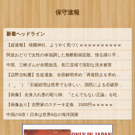
保守速報
新着ヘッドライン
【超速報】 靖國神社、ようやく気づくｗｗｗｗｗｗｗｗｗｗ
阿波おどりで女性の体強調した無断動画拡散、憤る踊り手「悲しいし気持ち悪い」…悪質なケースは警察への相談検討 | 参考写真は？
中国、三峡ダムが全開放流。長江流域で深刻な洪水被害
【辺野古転覆】生徒遺族、全容解明求め「再発防止を求める会」設立
（ ´_ゝ`）「石破総理は世界でも珍しい、国民による石破辞めるなデモが自然発生した総理大臣です」
【画像】 全身入れ墨の彫り師、『とんでもない正論』を吐いて30万再生されてしまうｗｗｗｗｗｗｗ
【画像あり】吉野家のステーキ定食、1500円ｗｗｗｗｗ
中国の5倍！日本は世界6位の海洋国家