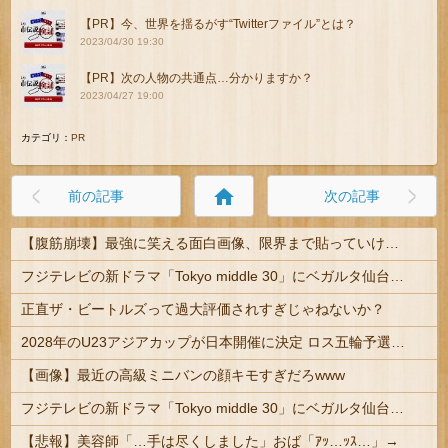
【PR】今、世界を揺るがす“Twitterファイル”とは？
2023/04/30 19:30
【PR】次の人物の共通点…分かりますか？
2023/04/27 19:00
カテゴリ：
PR
home
前の記事
次の記事
【腹筋崩壊】最強に笑える面白画像、限界まで貼っていけｗｗｗ
フジテレビの新ドラマ「Tokyo middle 30」にベガルタ仙台っぽいネタが登場
正直ザ・ビートルズって過大評価されすぎじゃねないか？
2028年のU23アジアカップが日本開催に決定 ロス五輪予選を兼ねた大会
【画像】最近の高級ミニバンの顔キモすぎだろwww
フジテレビの新ドラマ「Tokyo middle 30」にベガルタ仙台っぽいネタが登場
【悲報】美容師「…手は尽くしました」おば「ｱｯ…ｯｽ…」→