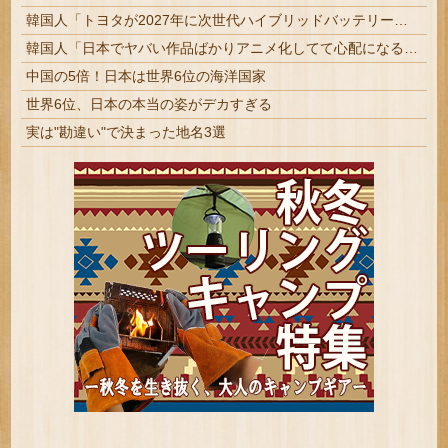
韓国人「トヨタが2027年に次世代ハイブリッドバッテリーを導入へ！最大1000kmの航続距離や超高速充電を目指す」
韓国人「日本でヤバい作品ばかりアニメ化してて心配になる…」
中国の5倍！日本は世界6位の海洋国家
世界6位、日本の本当の姿がデカすぎる
実は"勘違い"で決まった地名3選