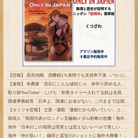
【悲報】 高市内閣、消費税1％表明でも支持率下落 →ついに６割割れ
【速報】 米農家「流石にこんな値段じゃ、米作り辞める人、出るんじゃないかなあ？？」
彫り師YouTuber・しげち「刺青タトゥー入れてる奴は全員バカです」「すごい民度低い」「5000円好きなんすよ、バカって」
国連事務総長「日本よ、国連にお金がない。このままでは国連が完全崩壊する。助けろ」
【カミツキ悲報】 立憲・蓮舫「蓮舫だから叩いていい、との報道に何度も向き合ってきました」→ツッコミ殺到
韓国人「韓国代表がロンドン五輪銅メダル剥奪の危機！海外メディアが『時効の壁を越えてIOCの調査対象になり得る』と報道！」
海外「日本のこの場所は現実とは思えないレベルで美しい…！」外国人が感動する日本の景色とは・・・？【海外の反応】
海外「仲が良い！」鎌田と冨安の2ショットに海外大興奮！（海外の反応）