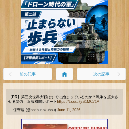
home
前の記事
次の記事
【PR】第三次世界大戦はすでに始まっているのか？戦争を拡大さ
せる勢力 近藤機関レポート
https://t.co/a7yS1MC71A
— 保守速 (@hoshusokuhou)
June 11, 2026