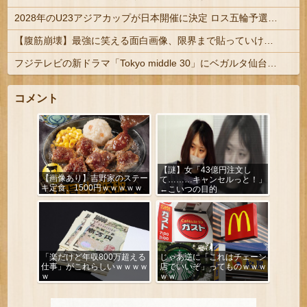
2028年のU23アジアカップが日本開催に決定 ロス五輪予選を兼ねた大会
【腹筋崩壊】最強に笑える面白画像、限界まで貼っていけｗｗｗ
フジテレビの新ドラマ「Tokyo middle 30」にベガルタ仙台っぽいネタが登場
コメント
【謎】女「43億円注文し
【画像あり】吉野家のステー
て………キャンセルっと！」
キ定食、1500円ｗｗｗｗｗ
←こいつの目的
「楽だけど年収800万超える
じゃあ逆に「これはチェーン
仕事」がこれらしいｗｗｗｗ
店でいいぞ」ってものｗｗｗ
ｗ
ｗｗ