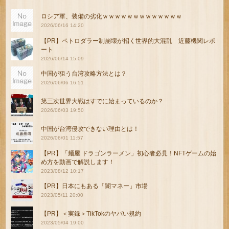
ロシア軍、装備の劣化ｗｗｗｗｗｗｗｗｗｗｗｗｗ
2026/06/16 14:20
【PR】ペトロダラー制崩壊が招く世界的大混乱 近藤機関レポ
ート
2026/06/14 15:09
中国が狙う台湾攻略方法とは？
2026/06/06 16:51
第三次世界大戦はすでに始まっているのか？
2026/06/03 19:50
中国が台湾侵攻できない理由とは！
2026/06/01 11:57
【PR】「麺屋 ドラゴンラーメン」初心者必見！NFTゲームの始
め方を動画で解説します！
2023/08/12 10:17
【PR】日本にもある「闇マネー」市場
2023/05/11 20:00
【PR】＜実録＞TikTokのヤバい規約
2023/05/04 19:00