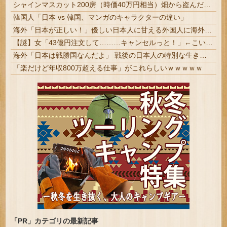
シャインマスカット200房（時価40万円相当）畑から盗んだ疑いで男を逮捕 ネットで販売 #岡山 | で、国籍は？
韓国人「日本 vs 韓国、マンガのキャラクターの違い」
海外「日本が正しい！」優しい日本人に甘える外国人に海外が大騒ぎ
【謎】女「43億円注文して………キャンセルっと！」←こいつの目的
海外「日本は戦勝国なんだよ」 戦後の日本人の特別な生き様に各国から称賛の声
「楽だけど年収800万超える仕事」がこれらしいｗｗｗｗｗ
「PR」カテゴリの最新記事