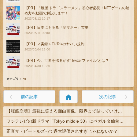
【PR】「麺屋 ドラゴンラーメン」初心者必見！NFTゲームの始
め方を動画で解説します！
2023/08/12 10:17
【PR】日本にもある「闇マネー」市場
2023/05/11 20:00
【PR】＜実録＞TikTokのヤバい規約
2023/05/04 19:00
【PR】今、世界を揺るがす“Twitterファイル”とは？
2023/04/30 19:30
カテゴリ：
PR
home
前の記事
次の記事
【腹筋崩壊】最強に笑える面白画像、限界まで貼っていけｗｗｗ
フジテレビの新ドラマ「Tokyo middle 30」にベガルタ仙台っぽいネタが登場
正直ザ・ビートルズって過大評価されすぎじゃねないか？