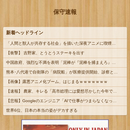
保守速報
新着ヘッドライン
「人間と獣人が共存する社会」を描いた深夜アニメに喫煙、違法薬物の連想シーンも…視聴者批判でBPO議論
【衝撃】 吉野家、とうとうステーキを出す
中国政府、強烈な不満を表明「泥棒が『泥棒を捕まえろ』と叫ぶようなやり口で中国を貶めている」と強く非難！
熊本･八代港で自衛隊の「病院船」が医療提供開始、診察と薬剤処方…被災者向け大浴場も！
【画像】露悪アニメ化ブーム、はじまるｗｗｗｗｗｗｗ
【速報】 農家、キレる「高市総理には愛想尽かした今年でやめるぞ」コメ売値は生産原価の半分以下、肥料代や燃料代は高騰
【悲報】Googleのエンジニア「AIで仕事がつまらなくなった」
世界6位、日本の本当の姿がデカすぎる