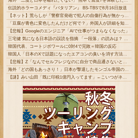
海外「二度と日本を離れたくない」 熊本で震度7を体験したドイツ人が語る日本の強さに感動の声
伝説的ホラーコメディ『バタリアン』 BS-TBSで8月16日放送
【ネット】荒らしが『警察官発砲で犯人の自傷行為が無かったことにされた』記事に「難癖な記事」とイチャモン→自傷行為の動画が拡散してマスゴミの偏向報...
「豆腐が青色に変色したんだけど何で？」外国人が詳細を知りたがった日本のモノ特集
【悲報】Googleのエンジニア「AIで仕事がつまらなくなった」
三宅健 気になる日本語の誤読を指摘 「一段落」の読みは？ 「使い方間違ってるんだよなとか」 #元V6 | ここ数年で、「一生」の意味と使われ方が急激に変わったよな
韓国代表、コートジボワールに0対4で完敗＝韓国の反応
韓国人「日本のXで話題になったエアコンの臭いを消す方法をご覧ください」→「これマジ？」
【悲報】Z「なんでセルフレジなのに自分で商品通さないといけないんだ」
海外「どの国もあっさり！」日本が撃退したモンゴル帝国の本当の恐ろしさに海外が大騒ぎ
【謎】みい山田「既に印税1億円入ってます」←こいつがネットの叩き程度にムキになる理由