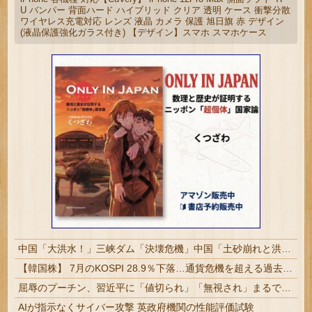
U バンパー 背面ハード ハイブリッド クリア 透明 ケース 衝撃分散
ワイヤレス充電対応 レンズ 液晶 カメラ 保護 旭日旗 赤 デザイン
(液晶保護強化ガラス付き) 【デザイン】スマホ スマホケース
中国「大洪水！」三峡ダム「決壊危機」中国「土砂崩れと洪水被害の対策強化！」中国政府「三峡ダム周辺を重点強化」中国ダム「決壊」中国「現場封鎖！（空撮削除」→
【韓国株】 7月のKOSPI 28.9％下落…通貨危機を超える過去最大の下げ幅
屈辱のプーチン、習近平に「値切られ」「無視され」まるで主従関係…ロシアが中国の属国になりつつある！
AIが指示なくサイバー攻撃 英政府機関の性能評価試験