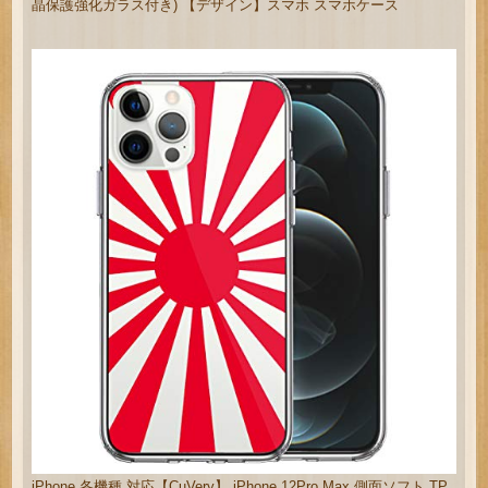
晶保護強化ガラス付き) 【デザイン】スマホ スマホケース
iPhone 各機種 対応【CuVery】 iPhone 12Pro Max 側面ソフト TP