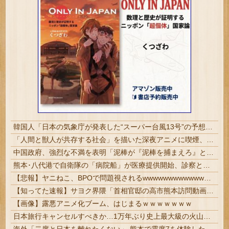
韓国人「日本の気象庁が発表した“スーパー台風13号”の予想進路をご覧ください・・・」→「これ韓国は完全に直撃なんだけど」「信じませんｗｗｗ」
「人間と獣人が共存する社会」を描いた深夜アニメに喫煙、違法薬物の連想シーンも…視聴者批判でBPO議論
中国政府、強烈な不満を表明「泥棒が『泥棒を捕まえろ』と叫ぶようなやり口で中国を貶めている」と強く非難！
熊本･八代港で自衛隊の「病院船」が医療提供開始、診察と薬剤処方…被災者向け大浴場も！
【悲報】ヤニねこ、BPOで問題視されるwwwwwwwwwwwwwwwwwwwwwwww
【知ってた速報】サヨク界隈「首相官邸の高市熊本訪問動画にBGMが付いてる！災害利用ガー！」→産経「安倍岸田石破時代も同様。当時は批判なかった」（...
【画像】露悪アニメ化ブーム、はじまるｗｗｗｗｗｗｗ
日本旅行キャンセルすべきか…1万年ぶり史上最大級の火山の兆し＝韓国の反応