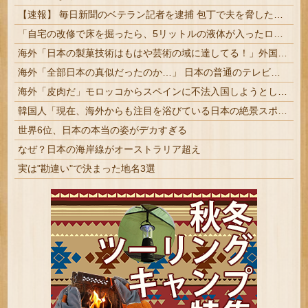
【速報】 毎日新聞のベテラン記者を逮捕 包丁で夫を脅した容疑
「自宅の改修で床を掘ったら、5リットルの液体が入ったローマ時代の壺が出てきた」世界最古の液体ワインが見つかるまで
海外「日本の製菓技術はもはや芸術の域に達してる！」外国人が驚いた日本のお菓子の見た目とは・・・？【海外の反応】
海外「全部日本の真似だったのか…」 日本の普通のテレビ番組が最新SNSの数十年先を行っていたと話題に
海外「皮肉だ」モロッコからスペインに不法入国しようとした女子選手に海外大騒ぎ！（海外の反応）
韓国人「現在、海外からも注目を浴びている日本の絶景スポットをご覧ください・・・」
世界6位、日本の本当の姿がデカすぎる
なぜ？日本の海岸線がオーストラリア超え
実は"勘違い"で決まった地名3選