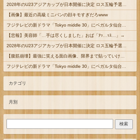
2028年のU23アジアカップが日本開催に決定 ロス五輪予選を兼ねた大会
【画像】最近の高級ミニバンの顔キモすぎだろwww
フジテレビの新ドラマ「Tokyo middle 30」にベガルタ仙台っぽいネタが登場
【悲報】美容師「…手は尽くしました」おば「ｱｯ…ｯｽ…」→
2028年のU23アジアカップが日本開催に決定 ロス五輪予選を兼ねた大会
【腹筋崩壊】最強に笑える面白画像、限界まで貼っていけｗｗｗ
フジテレビの新ドラマ「Tokyo middle 30」にベガルタ仙台っぽいネタが登場