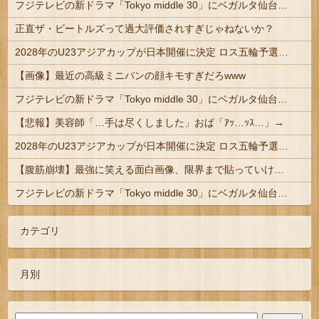
フジテレビの新ドラマ「Tokyo middle 30」にベガルタ仙台っぽいネタが登場
正直ザ・ビートルズって過大評価されすぎじゃねないか？
2028年のU23アジアカップが日本開催に決定 ロス五輪予選を兼ねた大会
【画像】最近の高級ミニバンの顔キモすぎだろwww
フジテレビの新ドラマ「Tokyo middle 30」にベガルタ仙台っぽいネタが登場
【悲報】美容師「…手は尽くしました」おば「ｱｯ…ｯｽ…」→
2028年のU23アジアカップが日本開催に決定 ロス五輪予選を兼ねた大会
【腹筋崩壊】最強に笑える面白画像、限界まで貼っていけｗｗｗ
フジテレビの新ドラマ「Tokyo middle 30」にベガルタ仙台っぽいネタが登場