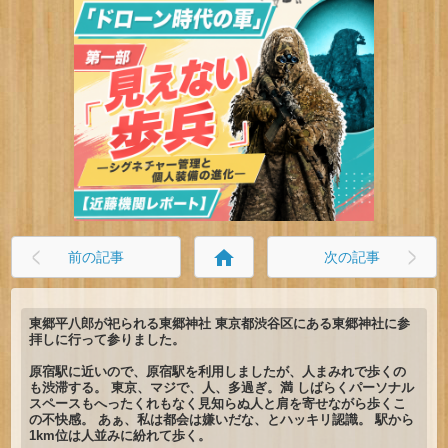
home
前の記事
次の記事
東郷平八郎が祀られる東郷神社 東京都渋谷区にある東郷神社に参
拝しに行って参りました。
原宿駅に近いので、原宿駅を利用しましたが、人まみれで歩くの
も渋滞する。 東京、マジで、人、多過ぎ。満 しばらくパーソナル
スペースもへったくれもなく見知らぬ人と肩を寄せながら歩くこ
の不快感。 あぁ、私は都会は嫌いだな、とハッキリ認識。 駅から
1km位は人並みに紛れて歩く。