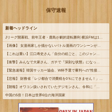
保守速報
新着ヘッドライン
Jリーグ開幕戦、前年王者・鹿島が劇的逆転勝利 横浜FMは16歳が先制弾…3得点関与も敗戦 | うおおおあお
【画像】 女漫画家しか描かないバトル漫画のワンシーンが発見さらるｗｗｗｗｗｗｗｗｗｗｗｗｗｗｗｗｗｗｗｗｗｗｗｗｗｗｗ
【これは重い】江口寿史さん「自分の絵ごと、このジャンルはそろそろ終わりかな」
【衝撃】みんなで大家さん、ガチで『深刻な状態』になってしまう・・・・
【緊急速報】韓国サッカー協会、W杯予選で審判への“性接待疑惑”が発覚し大炎上
【悲報】 財務省「レジ都合で消費税を0％にできません！」 → X民「指定ゴミ袋を買ってレシート見たら消費税はゼロになるんだけど？」ｗｗｗｗｗｗ...
【朗報】オワコン扱いされていたデジモンさん、令和に「全盛期を超える利益」を生み出していた
中国の5倍！日本は世界6位の海洋国家