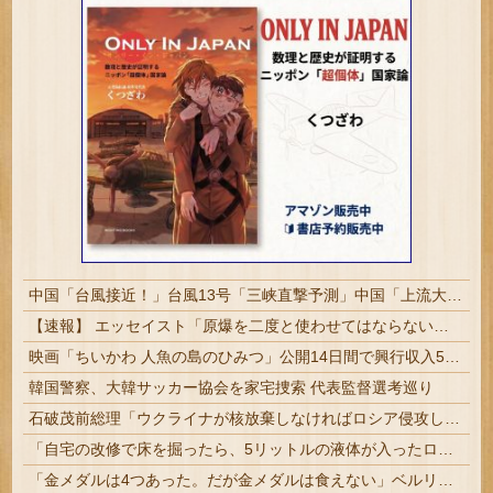
中国「台風接近！」台風13号「三峡直撃予測」中国「上流大洪水！（三峡上流」中国都市「8/5の映像（動画」三峡ダム「緊急放流（決壊危機」中国「下流大水害（震え声」→
【速報】 エッセイスト「原爆を二度と使わせてはならない」→リプ「もちろん中国の核も非難する？」→即ブロック
映画「ちいかわ 人魚の島のひみつ」公開14日間で興行収入50億円突破 最終興収102.8億円の「シン・エヴァ」に並ぶペース
韓国警察、大韓サッカー協会を家宅捜索 代表監督選考巡り
石破茂前総理「ウクライナが核放棄しなければロシア侵攻しなかった」！
「自宅の改修で床を掘ったら、5リットルの液体が入ったローマ時代の壺が出てきた」世界最古の液体ワインが見つかるまで
「金メダルは4つあった。だが金メダルは食えない」ベルリン五輪4冠の彼が帰国後に立っていた場所