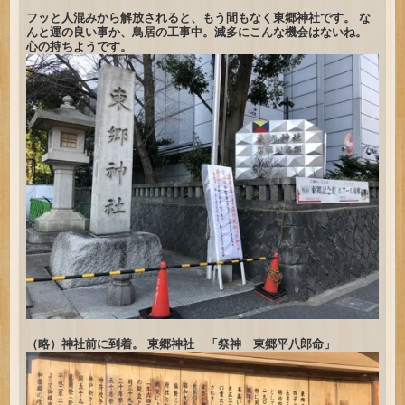
フッと人混みから解放されると、もう間もなく東郷神社です。 な
んと運の良い事か、鳥居の工事中。滅多にこんな機会はないね。
心の持ちようです。
（略）神社前に到着。 東郷神社 「祭神 東郷平八郎命」