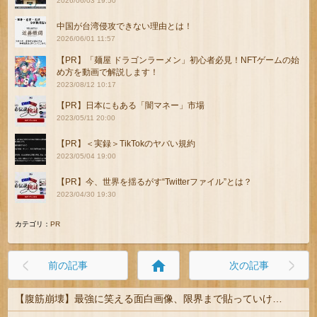
2026/06/03 19:50
中国が台湾侵攻できない理由とは！
2026/06/01 11:57
【PR】「麺屋 ドラゴンラーメン」初心者必見！NFTゲームの始
め方を動画で解説します！
2023/08/12 10:17
【PR】日本にもある「闇マネー」市場
2023/05/11 20:00
【PR】＜実録＞TikTokのヤバい規約
2023/05/04 19:00
【PR】今、世界を揺るがす“Twitterファイル”とは？
2023/04/30 19:30
カテゴリ：
PR
home
前の記事
次の記事
【腹筋崩壊】最強に笑える面白画像、限界まで貼っていけｗｗｗ