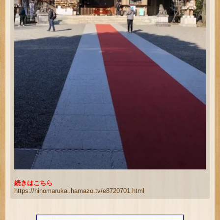
続きはこちら
https://hinomarukai.hamazo.tv/e8720701.html