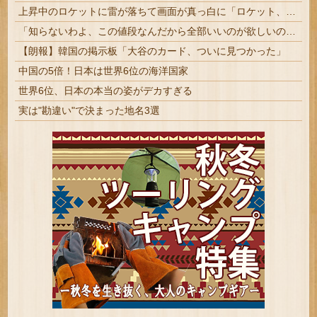
上昇中のロケットに雷が落ちて画面が真っ白に「ロケット、大丈夫なの……？」【海外の反応】
「知らないわよ、この値段なんだから全部いいのが欲しいの」イチゴ売り場で言い返された話
【朗報】韓国の掲示板「大谷のカード、ついに見つかった」
中国の5倍！日本は世界6位の海洋国家
世界6位、日本の本当の姿がデカすぎる
実は"勘違い"で決まった地名3選