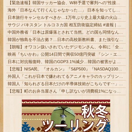
【緊急速報】韓国サッカー協会、W杯予選で審判への“性接待疑惑”が発覚し大炎上
海外「日本なんて行くんじゃなかった…」 日本を知ってしまったディズニー信者、帰国後『本家』に失望する事態に
日本旅行キャンセルすべきか…1万年ぶり史上最大級の火山の兆し＝韓国の反応
サウジ パキスタン トルコ３カ国 相互防衛協定締結 #速報 | クンニ派だかスンナ派だか同じイスラムでもイランだけ違うんだっけか
中国外務省「日本は原爆落とされて当然。どの国も同情なんかしない」
韓国が独島を不法占拠？…日本の高校新教科書、また強引な主張＝韓国の反応
【朗報】オワコン扱いされていたデジモンさん、令和に「全盛期を超える利益」を生み出していた
映画『ちいかわ』公開14日間で興収50億円突破 『シン・エヴァ』に並ぶペース | ランダムでおもちゃ貰えるからな | え…思ったより微妙じゃね
日本に対抗報復時、韓国のGDP3.1%減少…韓国の被害がより大きい＝韓国の反応
【悲報】NISA民、『オルカン』『S&P500』『NASDAQ100』しか買わない
外国人「これが日本で嫌われてるアニメキャラのカップリングらしい…」
韓国人「知られざる日本だけの半導体技術がこちらです‥」→「サムスンがなければiPhoneが作れないと信じていたのに‥」
【悲報】町のお弁当屋さん「申し訳ないが消費税1%になったらその分商品代を値上げするわ」