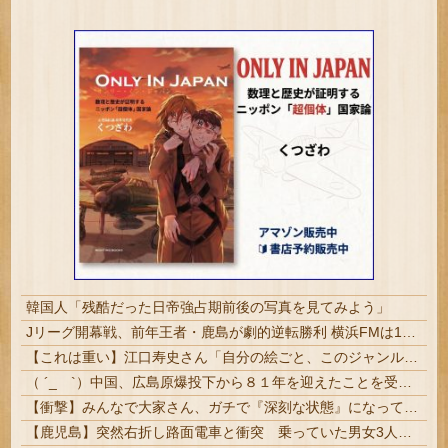
韓国人「残酷だった日帝強占期前後の写真を見てみよう」
Jリーグ開幕戦、前年王者・鹿島が劇的逆転勝利 横浜FMは16歳が先制弾…3得点関与も敗戦 | うおおおあお
【これは重い】江口寿史さん「自分の絵ごと、このジャンルはそろそろ終わりかな」
（ ´_ゝ`）中国、広島原爆投下から８１年を迎えたことを受け「日本は原爆被害者の立場で同情を買おうとするのを止めろ」
【衝撃】みんなで大家さん、ガチで『深刻な状態』になってしまう・・・・
【鹿児島】突然右折し路面電車と衝突 乗っていた男女3人は車を放置しダッシュで逃走中