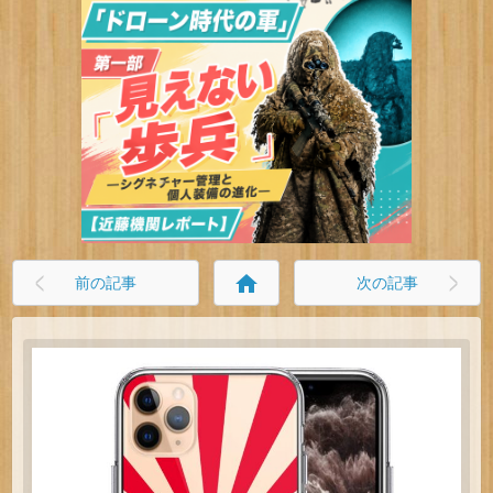
home
前の記事
次の記事