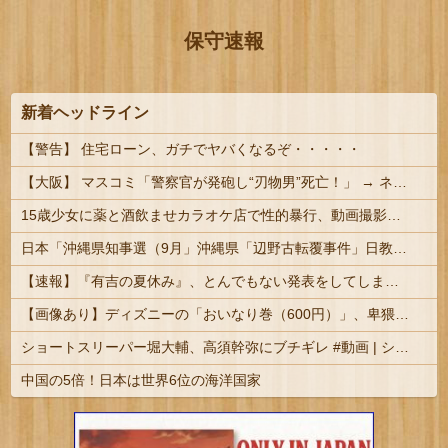
保守速報
新着ヘッドライン
【警告】 住宅ローン、ガチでヤバくなるぞ・・・・・
【大阪】 マスコミ「警察官が発砲し“刃物男”死亡！」 → ネットで拡散された現場の無修正動画で衝撃の真相が発覚 → ………
15歳少女に薬と酒飲ませカラオケ店で性的暴行、動画撮影 54歳無職を再逮捕 動画770本も見つかる
日本「沖縄県知事選（9月」沖縄県「辺野古転覆事件」日教組「同志社批判！（社民系」日本「日教組と全教は対立状態（内ｹﾞﾊﾞ」特別調査委員会「同志社...
【速報】『有吉の夏休み』、とんでもない発表をしてしまう！！！！！
【画像あり】ディズニーの「おいなり巻（600円）」、卑猥すぎて賛否両論ｗｗｗｗｗ
ショートスリーパー堀大輔、高須幹弥にブチギレ #動画 | ショートスリーパーである事を証明するために7日連続24時間配信を決行
中国の5倍！日本は世界6位の海洋国家