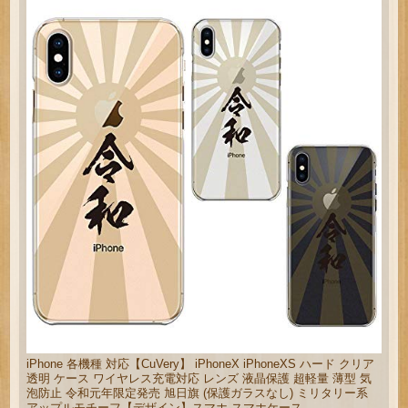
iPhone 各機種 対応【CuVery】 iPhoneX iPhoneXS ハード クリア
透明 ケース ワイヤレス充電対応 レンズ 液晶保護 超軽量 薄型 気
泡防止 令和元年限定発売 旭日旗 (保護ガラスなし) ミリタリー系
アップルモチーフ【デザイン】スマホ スマホケース