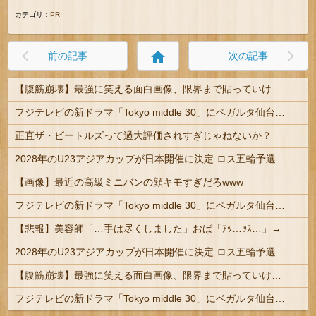
カテゴリ：
PR
home
前の記事
次の記事
【腹筋崩壊】最強に笑える面白画像、限界まで貼っていけｗｗｗ
フジテレビの新ドラマ「Tokyo middle 30」にベガルタ仙台っぽいネタが登場
正直ザ・ビートルズって過大評価されすぎじゃねないか？
2028年のU23アジアカップが日本開催に決定 ロス五輪予選を兼ねた大会
【画像】最近の高級ミニバンの顔キモすぎだろwww
フジテレビの新ドラマ「Tokyo middle 30」にベガルタ仙台っぽいネタが登場
【悲報】美容師「…手は尽くしました」おば「ｱｯ…ｯｽ…」→
2028年のU23アジアカップが日本開催に決定 ロス五輪予選を兼ねた大会
【腹筋崩壊】最強に笑える面白画像、限界まで貼っていけｗｗｗ
フジテレビの新ドラマ「Tokyo middle 30」にベガルタ仙台っぽいネタが登場