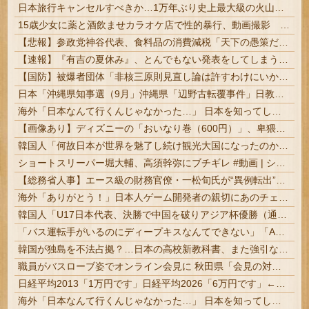
日本旅行キャンセルすべきか…1万年ぶり史上最大級の火山の兆し＝韓国の反応
15歳少女に薬と酒飲ませカラオケ店で性的暴行、動画撮影 54歳無職を再逮捕 動画770本も見つかる
【悲報】参政党神谷代表、食料品の消費減税「天下の愚策だ」と批判ｗｗｗｗｗｗｗｗｗｗｗｗ
【速報】『有吉の夏休み』、とんでもない発表をしてしまう！！！！！
【国防】被爆者団体「非核三原則見直し論は許すわけにいかない」 ネット「議論すらするなと言うのは民主主義的ではない」
日本「沖縄県知事選（9月」沖縄県「辺野古転覆事件」日教組「同志社批判！（社民系」日本「日教組と全教は対立状態（内ｹﾞﾊﾞ」特別調査委員会「同志社...
海外「日本なんて行くんじゃなかった…」 日本を知ってしまったディズニー信者、帰国後『本家』に失望する事態に
【画像あり】ディズニーの「おいなり巻（600円）」、卑猥すぎて賛否両論ｗｗｗｗｗ
韓国人「何故日本が世界を魅了し続け観光大国になったのか？その理由がこちら‥」→「文化的なソフトパワーが凄い」
ショートスリーパー堀大輔、高須幹弥にブチギレ #動画 | ショートスリーパーである事を証明するために7日連続24時間配信を決行
【総務省人事】エース級の財務官僚・一松旬氏が“異例転出”へ 官邸幹部「協力的でなかったから」
海外「ありがとう！」日本人ゲーム開発者の親切にあのチェコの英雄も超感動
韓国人「U17日本代表、決勝で中国を破りアジア杯優勝（通算5回目・最多優勝国）」→「韓国は8強で落ちたのに・・・もう越えられない壁になってしまったね」「韓国は監督の問題が大きい」「日本はもうどんなに精神勝利したところで超えられない壁である」
「バス運転手がいるのにディープキスなんてできない」「Aさんの供述には矛盾点」元ジャンポケ斉藤慎二側が主張した「同意があった」理由
韓国が独島を不法占拠？…日本の高校新教科書、また強引な主張＝韓国の反応
職員がバスローブ姿でオンライン会見に 秋田県「会見の対応に問題があった」
日経平均2013「1万円です」日経平均2026「6万円です」←これは年収爆上がりしたんやろなぁ・・・
海外「日本なんて行くんじゃなかった…」 日本を知ってしまったディズニー信者、帰国後『本家』に失望する事態に