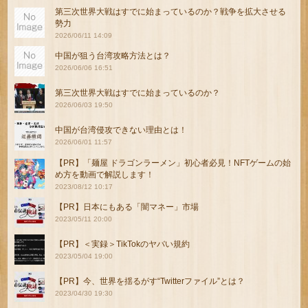
第三次世界大戦はすでに始まっているのか？戦争を拡大させる
勢力
2026/06/11 14:09
中国が狙う台湾攻略方法とは？
2026/06/06 16:51
第三次世界大戦はすでに始まっているのか？
2026/06/03 19:50
中国が台湾侵攻できない理由とは！
2026/06/01 11:57
【PR】「麺屋 ドラゴンラーメン」初心者必見！NFTゲームの始
め方を動画で解説します！
2023/08/12 10:17
【PR】日本にもある「闇マネー」市場
2023/05/11 20:00
【PR】＜実録＞TikTokのヤバい規約
2023/05/04 19:00
【PR】今、世界を揺るがす“Twitterファイル”とは？
2023/04/30 19:30