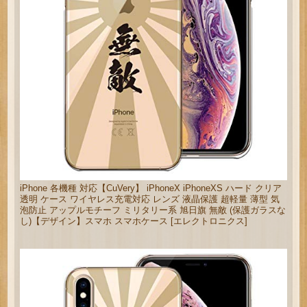
iPhone 各機種 対応【CuVery】 iPhoneX iPhoneXS ハード クリア
透明 ケース ワイヤレス充電対応 レンズ 液晶保護 超軽量 薄型 気
泡防止 アップルモチーフ ミリタリー系 旭日旗 無敵 (保護ガラスな
し)【デザイン】スマホ スマホケース [エレクトロニクス]