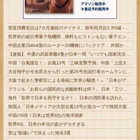
実質消費支出は7カ月連続のマイナス、前年同月比3.3%減－6月
世界初の超伝導量子熱機関…燃料もピストンもない量子エンジンが回った！
中国企業Zbtlink製のルーター20機種にバックドア… 外部から完全制御のおそれ
【速報】 中露の武装軍艦4隻が日本一周『いつでも国家沈没させられるぞ』
中国「台風接近！」台風13号「三峡直撃予測」中国「上流大洪水！（三峡上流」中国都市「8/5の映像（動画」三峡ダム「緊急放流（決壊危機」中国「下流大水害（震え声」→
大谷翔平が今永昇太から打った第25号先頭打者ホームランに全米騒然！←「トモダチから打つのが好きだね」（海外の反応）
大阪で起きた警察官による発砲に世界が騒然！←「日本がアメリカ化してきている」（海外の反応）
ブラジル「お前らの国民的な炭酸飲料は何？」 日本「三ツ矢サイダーだな」
海外「世界で日本を死守するぞ！」 日本の消防署を訪れたちびっ子集団が世界をメロメロに
韓国人「日本メディアが大型台風13号が急カーブで韓国方面に向かって来ると予報！」→「予想外の進路‥」
中国の5倍！日本は世界6位の海洋国家
世界6位、日本の本当の姿がデカすぎる
実は"勘違い"で決まった地名3選