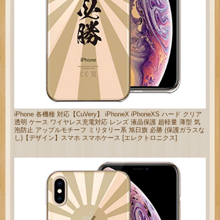
iPhone 各機種 対応【CuVery】 iPhoneX iPhoneXS ハード クリア
透明 ケース ワイヤレス充電対応 レンズ 液晶保護 超軽量 薄型 気
泡防止 アップルモチーフ ミリタリー系 旭日旗 必勝 (保護ガラスな
し)【デザイン】スマホ スマホケース [エレクトロニクス]