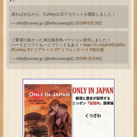
遅ればせながら、CuVery公式アカウントを開設しました！
—
info@cuvery.jp
(@infocuveryjp1)
2019年8月19日
ご要望の多かった旭日旗赤色バージョン発売しました！
ハードとソフトもハイブリッドもあり！
https://t.co/jafvM2qNGv
#CuVery
#クリアケース
#アイフォンケース
#旭日旗
—
info@cuvery.jp
(@infocuveryjp1)
2019年10月8日