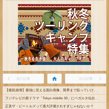
home
前の記事
次の記事
【腹筋崩壊】最強に笑える面白画像、限界まで貼っていけｗｗｗ
フジテレビの新ドラマ「Tokyo middle 30」にベガルタ仙台っぽいネタが登場
正直ザ・ビートルズって過大評価されすぎじゃねないか？