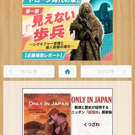
home
前の記事
次の記事