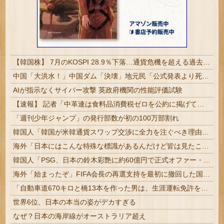
【韓国株】 7月のKOSPI 28.9％下落…通貨危機を超える過去最大の下げ幅
中国「大洪水！」中国ダム「決壊」地元民「公式発表より死者多い！」中国政府「住民拘束！（安否不明」中国当局「救助隊動画も削除」台風13号「三峡ダム接近中」→
AIが指示なくサイバー攻撃 英政府機関の性能評価試験
【速報】 記者「中革連は食料品消費税ゼロを公約に掲げていたが？」→階猛氏「そ、それは財源確保という条件付き」
「週刊少年ジャンプ」の発行部数が初の100万部割れ
韓国人「韓国が米韓通貨スワップ交渉に全力を注ぐべき理由がこちら‥日米との異例の共同介入によって記録的なウォン・ドル為替の現実」
海外「日本にはこんな特殊な標識があるんだけど皆は見たことある？」→「何これめちゃくちゃ可愛いｗｗ」【海外の反応】
韓国人「PSG、日本の鈴木彩艶に約60億円で正式オファー・・・」→「あいつがそれほどなのか（ﾌﾞﾙﾌﾞﾙ）」「レギュラーとして出れるとは思わない...
海外「始まったぞ」FIFA会長の再選支持を最初に撤回した国に海外興味津々！（海外の反応）
「自動車道670キロと橋13本を作った男は、生涯運転免許を取らなかった」ニューヨークを作り変えた行政官の話
世界6位、日本の本当の姿がデカすぎる
なぜ？日本の海岸線がオーストラリア超え