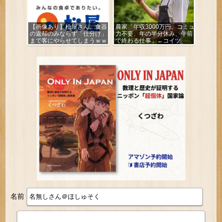
【画像あり】松屋さん、食器
農家「年収3000万円、コミュ
の返却のみならず「仕分け」
力不要、年の半分休み、午前
まで客にやらせてしまうｗｗ
で終わる仕事」←コイツ
ｗｗｗ
名前