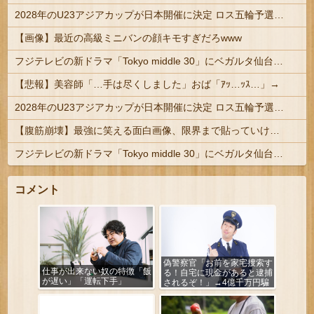
2028年のU23アジアカップが日本開催に決定 ロス五輪予選を兼ねた大会
【画像】最近の高級ミニバンの顔キモすぎだろwww
フジテレビの新ドラマ「Tokyo middle 30」にベガルタ仙台っぽいネタが登場
【悲報】美容師「…手は尽くしました」おば「ｱｯ…ｯｽ…」→
2028年のU23アジアカップが日本開催に決定 ロス五輪予選を兼ねた大会
【腹筋崩壊】最強に笑える面白画像、限界まで貼っていけｗｗｗ
フジテレビの新ドラマ「Tokyo middle 30」にベガルタ仙台っぽいネタが登場
コメント
偽警察官「お前を家宅捜索す
仕事が出来ない奴の特徴「飯
る！自宅に現金があると逮捕
が遅い」「運転下手」
されるぞ！」→4億千万円騙
し取られる