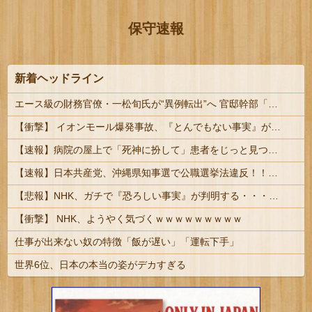
保守速報
新着ヘッドライン
エース級の財務官僚・一松旬氏が“異例転出”へ 官邸幹部「協力的でなかったから」 #総務省人事 | 財務省には失われた30年の責任とって欲しい
【衝撃】 イオンモール爆発事故、『とんでもない事実』が判明してしまう・・・・・・
【速報】病院の屋上で「死神に扮して」患者をじっと見つめていた男性を逮捕
【速報】日本共産党、沖縄県知事選で公職選挙法違反！！！ 110番通報されても辞全くめない件
【悲報】NHK、ガチで『恐ろしい事実』が判明する・・・・・
【衝撃】 NHK、ようやく気づくｗｗｗｗｗｗｗｗｗ
仕事が出来ない奴の特徴「飯が遅い」「運転下手」
世界6位、日本の本当の姿がデカすぎる