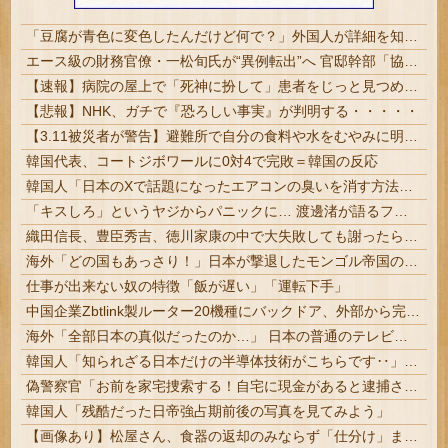
「豆腐が青色に変色したんだけど何で？」外国人が詳細を知りたがった日本のモノ特集
エース級の財務官僚・一松旬氏が“異例転出”へ 官邸幹部「協力的でなかったから」 #総務省人事 | 財務省には失われた30年の責任とって欲しい
【速報】病院の屋上で「死神に扮して」患者をじっと見つめていた男性を逮捕
【悲報】NHK、ガチで『恐ろしい事実』が判明する・・・・・
【3.11被災者が警告】避難所で自分の食料や水をむやみに明かしてはいけない理由
韓国代表、コートジボワールに0対4で完敗＝韓国の反応
韓国人「日本のXで話題になったエアコンの臭いを消す方法をご覧ください」→「これマジ？」
「キスしろ」というヤジからパニックに… 渡邊渚が語るフラッシュバック「1人の人間の人生に、当たり前の生活を奪った人が全て悪い」 | 楽しんごが出てきた瞬間からこの表情で
織田信長、豊臣秀吉、徳川家康の中で大失敗しても謝ったら許してくれそうなのって徳川家康だよな
海外「どの国もあっさり！」日本が撃退したモンゴル帝国の本当の恐ろしさに海外が大騒ぎ
仕事が出来ない奴の特徴「飯が遅い」「運転下手」
中国企業Zbtlink製ルーター20機種にバックドア、外部から完全制御のおそれ #IT/ネット | 日本人ならNECかBuffalo買っとけばいいのに
海外「全部日本の真似だったのか…」 日本の普通のテレビ番組が最新SNSの数十年先を行っていたと話題に
韓国人「知られざる日本だけの半導体技術がこちらです‥」→「サムスンがなければiPhoneが作れないと信じていたのに‥」
偽警察官「お前を家宅捜索する！自宅に現金があると逮捕されるぞ！」→4億千万円騙し取られる
韓国人「残酷だった日帝強占期前後の写真を見てみよう」
【画像あり】松屋さん、食器の返却のみならず「仕分け」まで客にやらせてしまうｗｗｗｗｗ