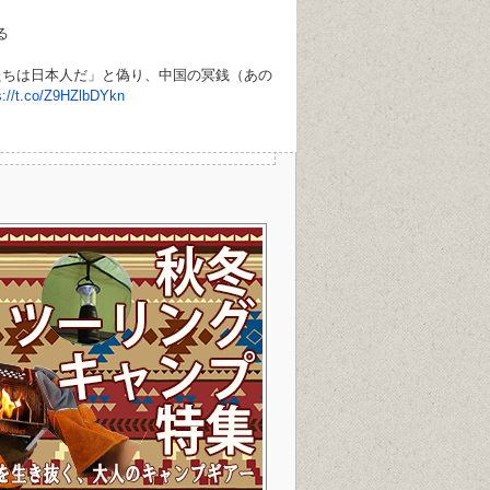
る
たちは日本人だ」と偽り、中国の冥銭（あの
s://t.co/Z9HZlbDYkn