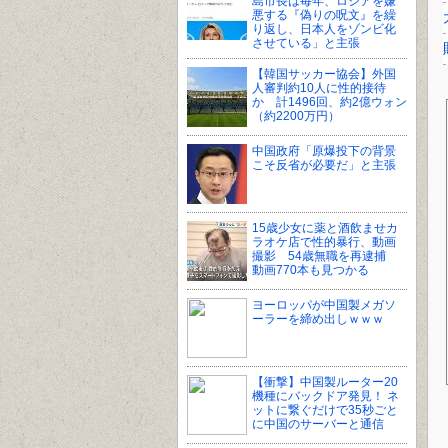
島市長は毎年、ロシアを嫌
悪する『偽りの呪文』を繰
り返し、日本人をゾンビ化
させている」と主張
【韓国サッカー協会】外国
人審判約10人に性的接待
か 計1496回、約2億ウォン
（約2200万円）
中国政府「原爆投下の背景
こそ反省が必要だ」と主張
15歳少女に薬と酒飲ませカ
ラオケ店で性的暴行、動画
撮影 54歳無職を再逮捕
動画770本も見つかる
ヨーロッパが中国製メガソ
ーラーを締め出しｗｗｗ
【衝撃】中国製ルーター20
機種にバックドア発見！ ネ
ットに繋ぐだけで35秒ごと
に中国のサーバーと通信