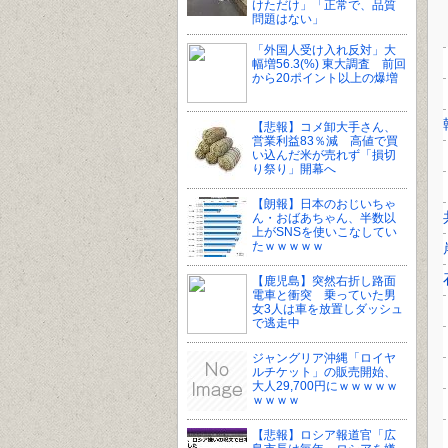
けただけ」「正常で、品質
問題はない」
「外国人受け入れ反対」大
幅増56.3(%) 東大調査 前回
から20ポイント以上の爆増
【悲報】コメ卸大手さん、
営業利益83％減 高値で買
い込んだ米が売れず「損切
り祭り」開幕へ
【朗報】日本のおじいちゃ
ん・おばあちゃん、半数以
上がSNSを使いこなしてい
たｗｗｗｗｗ
【鹿児島】突然右折し路面
電車と衝突 乗っていた男
女3人は車を放置しダッシュ
で逃走中
ジャングリア沖縄「ロイヤ
ルチケット」の販売開始、
大人29,700円にｗｗｗｗｗ
ｗｗｗｗ
【悲報】ロシア報道官「広