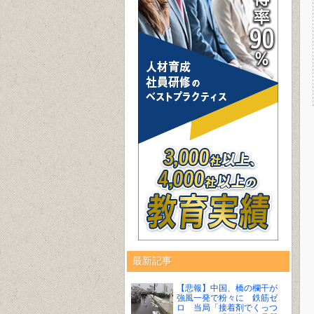
最新記事
【悲報】中国、橋の欄干が
強風一発で粉々に 鉄筋ゼ
ロ 当局「接着剤でくっつ