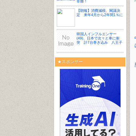
非難！
【朗報】消費減税、閣議決
定 来年4月から2年間1％に
韓国人インフルエンサー
(49)、日本で次々と車に衝
突 計7台巻き込み 八王子
★スポンサー