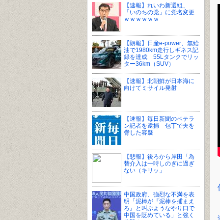
【速報】れいわ新選組、
「いのちの党」に党名変更
ｗｗｗｗｗｗ
【朗報】日産e-power、無給
油で1980km走行しギネス記
録を達成 55Lタンクでリッ
ター36km（SUV）
【速報】北朝鮮が日本海に
向けてミサイル発射
【速報】毎日新聞のベテラ
ン記者を逮捕 包丁で夫を
脅した容疑
【悲報】後ろから岸田「為
替介入は一時しのぎに過ぎ
ない（キリッ」
中国政府、強烈な不満を表
明「泥棒が『泥棒を捕まえ
ろ』と叫ぶようなやり口で
中国を貶めている」と強く