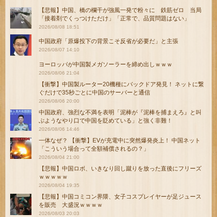
【悲報】中国、橋の欄干が強風一発で粉々に 鉄筋ゼロ 当局
「接着剤でくっつけただけ」「正常で、品質問題はない」
2026/08/08 18:51
中国政府「原爆投下の背景こそ反省が必要だ」と主張
2026/08/07 14:10
ヨーロッパが中国製メガソーラーを締め出しｗｗｗ
2026/08/06 21:04
【衝撃】中国製ルーター20機種にバックドア発見！ ネットに繋
ぐだけで35秒ごとに中国のサーバーと通信
2026/08/06 20:00
中国政府、強烈な不満を表明「泥棒が『泥棒を捕まえろ』と叫
ぶようなやり口で中国を貶めている」と強く非難！
2026/08/06 14:46
一体なぜ？ 【衝撃】EVが充電中に突然爆発炎上！ 中国ネット
「こういう場合って全額補償されるの？」
2026/08/04 21:00
【悲報】中国ロボ、いきなり回し蹴りを放った直後にフリーズ
ｗｗｗｗｗ
2026/08/04 19:35
【悲報】中国コミコン界隈、女子コスプレイヤーが足ジュース
を販売 大盛況ｗｗｗｗ
2026/08/03 20:03