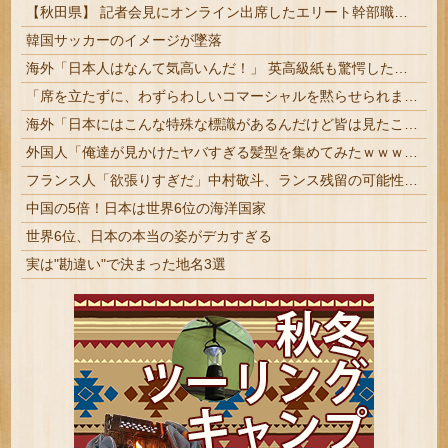
【秋田県】 記者会見にオンライン出席したエリート幹部職員、バスローブ姿でタバコを吸いながら説明 県が聞き取りへ
韓国サッカーのイメージが墜落
海外「日本人はなんて気高いんだ！」 英高級紙も驚愕した極限の中の日本人の姿に世界が衝撃
「席を立たずに、わずらわしいコマーシャルを黙らせられます」1955年のテレビリモコンには引き金が付いていた
海外「日本にはこんな特殊な標識があるんだけど皆は見たことある？」→「何これめちゃくちゃ可愛いｗｗ」【海外の反応】
外国人「俺達が見かけたヤバすぎる髪型を集めてみたｗｗｗｗ」
フランス人「欲張りすぎだ」中村敬斗、ランス残留の可能性を会長が示唆！移籍金が交渉の壁に..現地サポの本音がこれ！【海外の反応】
中国の5倍！日本は世界6位の海洋国家
世界6位、日本の本当の姿がデカすぎる
実は"勘違い"で決まった地名3選