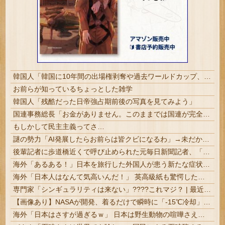
韓国人「韓国に10年間の出場権剥奪や過去ワールドカップ、オリンピック予選の記録削除を要求するFIFA公式制裁を海外メディアが報道！」
お前らが知っているちょっとした雑学
韓国人「残酷だった日帝強占期前後の写真を見てみよう」
国連事務総長「お金がありません。このままでは国連が完全崩壊します。助けて下さい」
もしかして民主主義ってさ…
謎の勢力「AI発展したらお前らは皆クビになるわ」→未だかつてAIのせいで失業したG民が0人の理由
後輩記者に歩道橋近くで呼び止められた元毎日新聞記者、「元毎日と名乗ってSNSで活動するな」と要求されてしまい……
海外「あるある！」日本を旅行した外国人が患う新たな症状「日本語PTSD」に海外が大騒ぎ
海外「日本人はなんて気高いんだ！」 英高級紙も驚愕した極限の中の日本人の姿に世界が衝撃
専門家「シンギュラリティは来ない」????これマジ？ | 最近AIと会話しているけど、相手の知性に合わせて情報を出してきているような気がする。
【画像あり】NASAが開発、着るだけで瞬時に「-15℃冷却」する冷感ポンチョ3,980円！
海外「日本はさすが過ぎるｗ」 日本は野生動物の喧嘩さえ可愛くなってしまうと世界が騒然