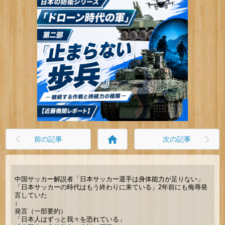
home
前の記事
次の記事
中国サッカー解説者「日本サッカー選手は身体能力が足りない」
「日本サッカーの時代はもう終わりに来ている」2年前にも侮辱発
言していた
↓
発言（一部要約）
「日本人はずっと我々を恐れている」