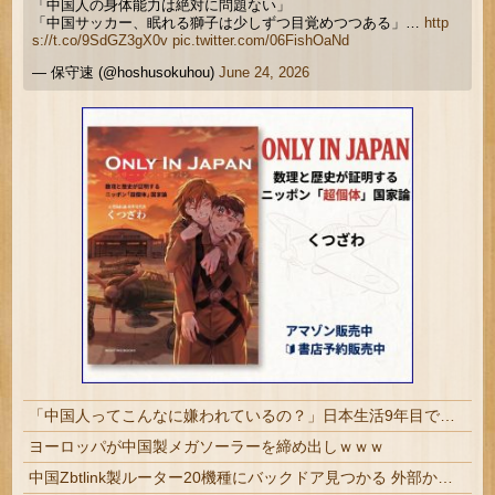
「中国人の身体能力は絶対に問題ない」
「中国サッカー、眠れる獅子は少しずつ目覚めつつある」…
http
s://t.co/9SdGZ3gX0v
pic.twitter.com/06FishOaNd
— 保守速 (@hoshusokuhou)
June 24, 2026
「中国人ってこんなに嫌われているの？」日本生活9年目で明かす本心！
ヨーロッパが中国製メガソーラーを締め出しｗｗｗ
中国Zbtlink製ルーター20機種にバックドア見つかる 外部から完全制御のおそれ