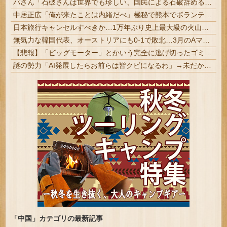
パさん「石破さんは世界でも珍しい、国民による石破辞めるなデモが自然発生した総理大臣です」
中居正広「俺が来たことは内緒だべ」極秘で熊本でボランティアをしていたｗｗｗｗｗ
日本旅行キャンセルすべきか…1万年ぶり史上最大級の火山の兆し＝韓国の反応
無気力な韓国代表、オーストリアにも0-1で敗北…3月のAマッチは2敗で終＝韓国の反応
【悲報】「ビッグモーター」とかいう完全に逃げ切ったゴミクズｗｗｗｗｗ
謎の勢力「AI発展したらお前らは皆クビになるわ」→未だかつてAIのせいで失業したG民が0人の理由
「中国」カテゴリの最新記事