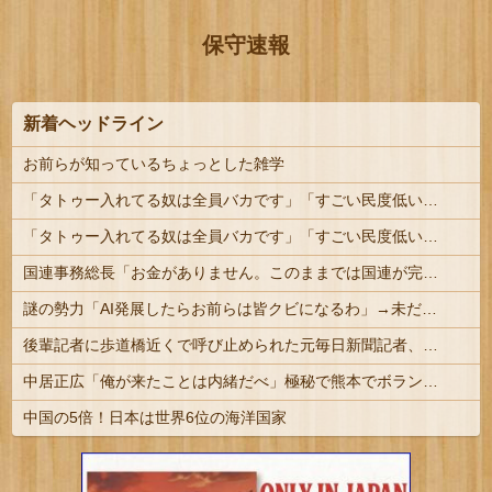
保守速報
新着ヘッドライン
お前らが知っているちょっとした雑学
「タトゥー入れてる奴は全員バカです」「すごい民度低い」この道23年の彫り師YouTuberの動画が話題
「タトゥー入れてる奴は全員バカです」「すごい民度低い」この道23年の彫り師YouTuberの動画が話題 | その民度の低いバカから金巻き上げる商売して...
国連事務総長「お金がありません。このままでは国連が完全崩壊します。助けて下さい」
謎の勢力「AI発展したらお前らは皆クビになるわ」→未だかつてAIのせいで失業したG民が0人の理由
後輩記者に歩道橋近くで呼び止められた元毎日新聞記者、「元毎日と名乗ってSNSで活動するな」と要求されてしまい……
中居正広「俺が来たことは内緒だべ」極秘で熊本でボランティアをしていたｗｗｗｗｗ
中国の5倍！日本は世界6位の海洋国家