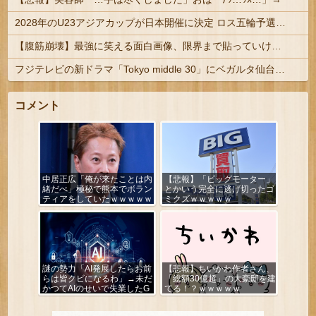
2028年のU23アジアカップが日本開催に決定 ロス五輪予選を兼ねた大会
【腹筋崩壊】最強に笑える面白画像、限界まで貼っていけｗｗｗ
フジテレビの新ドラマ「Tokyo middle 30」にベガルタ仙台っぽいネタが登場
コメント
中居正広「俺が来たことは内
【悲報】「ビッグモーター」
緒だべ」極秘で熊本でボラン
とかいう完全に逃げ切ったゴ
ティアをしていたｗｗｗｗｗ
ミクズｗｗｗｗｗ
謎の勢力「AI発展したらお前
【悲報】ちいかわ作者さん、
らは皆クビになるわ」→未だ
「総額30億超」の大豪邸を建
かつてAIのせいで失業したG
てる！？ｗｗｗｗｗ
民が0人の理由