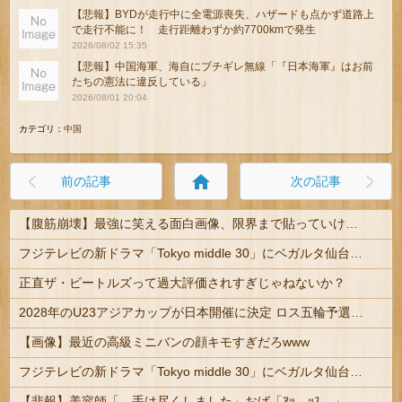
【悲報】BYDが走行中に全電源喪失、ハザードも点かず道路上
で走行不能に！ 走行距離わずか約7700kmで発生
2026/08/02 15:35
【悲報】中国海軍、海自にブチギレ無線「『日本海軍』はお前
たちの憲法に違反している」
2026/08/01 20:04
カテゴリ：
中国
home
前の記事
次の記事
【腹筋崩壊】最強に笑える面白画像、限界まで貼っていけｗｗｗ
フジテレビの新ドラマ「Tokyo middle 30」にベガルタ仙台っぽいネタが登場
正直ザ・ビートルズって過大評価されすぎじゃねないか？
2028年のU23アジアカップが日本開催に決定 ロス五輪予選を兼ねた大会
【画像】最近の高級ミニバンの顔キモすぎだろwww
フジテレビの新ドラマ「Tokyo middle 30」にベガルタ仙台っぽいネタが登場
【悲報】美容師「…手は尽くしました」おば「ｱｯ…ｯｽ…」→