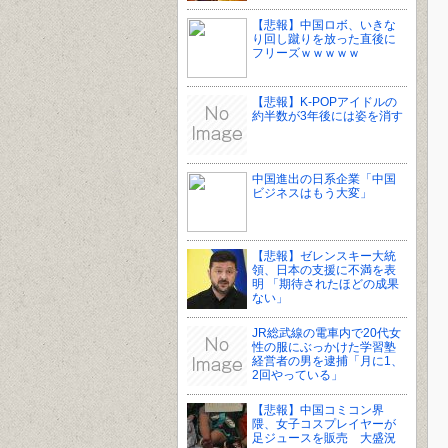
【悲報】中国ロボ、いきな
り回し蹴りを放った直後に
フリーズｗｗｗｗｗ
【悲報】K-POPアイドルの
約半数が3年後には姿を消す
中国進出の日系企業「中国
ビジネスはもう大変」
【悲報】ゼレンスキー大統
領、日本の支援に不満を表
明 「期待されたほどの成果
ない」
JR総武線の電車内で20代女
性の服にぶっかけた学習塾
経営者の男を逮捕「月に1、
2回やっている」
【悲報】中国コミコン界
隈、女子コスプレイヤーが
足ジュースを販売 大盛況