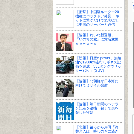
【衝撃】中国製ルーター20
機種にバックドア発見！ ネ
ットに繋ぐだけで35秒ごと
に中国のサーバーと通信
【速報】れいわ新選組、
「いのちの党」に党名変更
ｗｗｗｗｗｗ
【朗報】日産e-power、無給
油で1980km走行しギネス記
録を達成 55Lタンクでリッ
ター36km（SUV）
【速報】北朝鮮が日本海に
向けてミサイル発射
【速報】毎日新聞のベテラ
ン記者を逮捕 包丁で夫を
脅した容疑
【悲報】後ろから岸田「為
替介入は一時しのぎに過ぎ