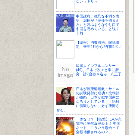
ない（キリッ」
中国政府、強烈な不満を表
明「泥棒が『泥棒を捕まえ
ろ』と叫ぶようなやり口で
中国を貶めている」と強く
非難！
【朗報】消費減税、閣議決
定 来年4月から2年間1％に
韓国人インフルエンサー
(49)、日本で次々と車に衝
突 計7台巻き込み 八王子
日本が長距離巡航ミサイル
の試験発射に成功！北朝鮮
が激怒「日本が戦争国家に
なろうとしている」「絶対
に傍観しない、必ず後悔さ
せる」
一体なぜ？ 【衝撃】EVが充
電中に突然爆発炎上！ 中国
ネット「こういう場合って
全額補償されるの？」