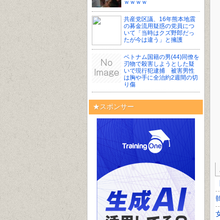
ｗｗｗｗ
共産党区議、16年熊本地震
の募金流用疑惑の党員につ
いて「当時はクズ野郎だっ
たが今は違う」と擁護
ベトナム国籍の男(44)同僚を
刃物で殺害しようとした疑
いで現行犯逮捕 被害男性
は胸や手に全治約2週間の切
り傷
★スポンサー