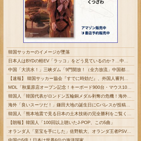
韓国サッカーのイメージが墜落
日本人はBYDの軽EV「ラッコ」をどう見ているのか？…中国メディア！
中国「大洪水！」三峡ダム「9門開放！（全力放流」中国都市「三峡沿線の道路水没」中国政府「高速道路封鎖！」中国ダム「緊急放流に合わせて開門（土砂崩れ発生」→
【速報】 韓国サッカー協会『すでに時効だ』、外国人審判らへ性的接待疑惑→ロンドン五輪は銅メダルはく奪の可能性「審判の国籍は日本、UAE、イラン」
MDL「秋葉原店オープン記念！キーボード900台・マウス100台無料でプレゼント！」→秋葉原が大変なことになってしまう
韓国人「韓国代表がロンドン五輪銅メダル剥奪の危機！海外メディアが『時効の壁を越えてIOCの調査対象になり得る』と報道！」
海外「良いスーツだ！」鎌田大地の誕生日にCパレスが投稿した写真に海外大騒ぎ！（海外の反応）
韓国人「熊本地震で見る日本の土木技術の完全勝利をご覧ください」→「これはすごいわ」「こういうのを見ると日本人は何か適当に作る感じがしない・・・」...
【朗報】韓国人「100回以上聴いたJ-POP、この5曲」
オランダ人「至宝を手にした」佐野航大、オランダ王者PSV移籍が決定的に！口頭合意報道で現地サポ騒然！プレミアのファンは落胆【海外の反応】
中国の5倍！日本は世界6位の海洋国家