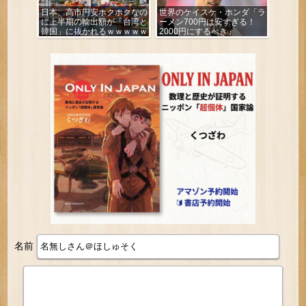
日本、高市円安ホクホクなの
世界のケイスケ・ホンダ「ラ
に上半期の輸出額が「台湾と
ーメン700円は安すぎる！
韓国」に抜かれるｗｗｗｗｗ
2000円にするべき」
名前