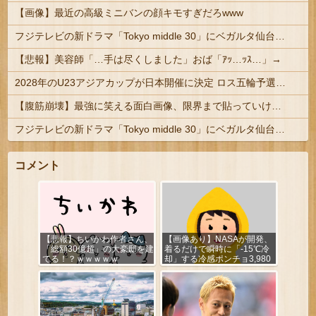
【画像】最近の高級ミニバンの顔キモすぎだろwww
フジテレビの新ドラマ「Tokyo middle 30」にベガルタ仙台っぽいネタが登場
【悲報】美容師「…手は尽くしました」おば「ｱｯ…ｯｽ…」→
2028年のU23アジアカップが日本開催に決定 ロス五輪予選を兼ねた大会
【腹筋崩壊】最強に笑える面白画像、限界まで貼っていけｗｗｗ
フジテレビの新ドラマ「Tokyo middle 30」にベガルタ仙台っぽいネタが登場
コメント
【悲報】ちいかわ作者さん、
【画像あり】NASAが開発、
「総額30億超」の大豪邸を建
着るだけで瞬時に「-15℃冷
てる！？ｗｗｗｗｗ
却」する冷感ポンチョ3,980
円！