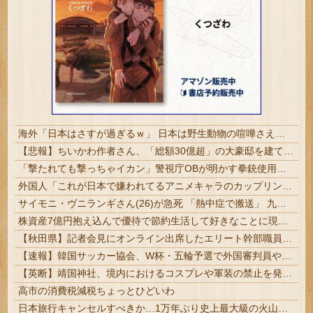
海外「日本はさすが過ぎるｗ」 日本は野生動物の喧嘩さえ可愛くなってしまうと世界が騒然
【悲報】ちいかわ作者さん、「総額30億超」の大豪邸を建てる！？ｗｗｗｗｗ
「撃たれても撃っちゃイカン」警視庁OBが明かす拳銃使用の葛藤…河内長野「2発で射殺」なぜ起きた？ | 犯罪が凶悪化しているから、銃の使用が緩和されて行くのだろう
外国人「これが日本で嫌われてるアニメキャラのカップリングらしい…」
サイモニ・ヴニランギさん(26)が急死 「熱中症で搬送」 九州電力キューデンヴォルテクスで練習中 #ラグビー | 部活じゃなくプロでそんなことある？ | な？高校野球もこうなるぞ？
株資産7億円抱え込んで優待で節約生活して好きなことに現金使わないまま死んでく人の最後の言葉
【秋田県】記者会見にオンライン出席したエリート幹部職員、バスローブ姿でタバコを吸いながら説明 県が聞き取りへ
【速報】韓国サッカー協会、W杯・五輪予選で外国審判員や監督官を性接待！！！！
【英断】靖国神社、境内におけるコスプレや軍装の禁止を発表「厳粛で神聖なる場所」
高市の消費税減税ちょっとひどいわ
日本旅行キャンセルすべきか…1万年ぶり史上最大級の火山の兆し＝韓国の反応