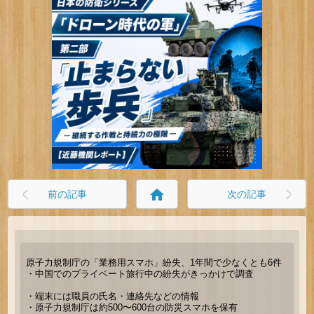
home
前の記事
次の記事
原子力規制庁の「業務用スマホ」紛失、1年間で少なくとも6件
・中国でのプライベート旅行中の紛失がきっかけで調査
・端末には職員の氏名・連絡先などの情報
・原子力規制庁は約500〜600台の防災スマホを保有