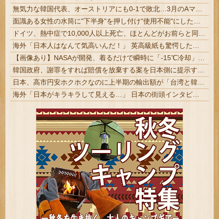
無気力な韓国代表、オーストリアにも0-1で敗北…3月のAマッチは2敗で終＝韓国の反応
面識ある女性の水筒に"下半身"を押し付け"使用不能"にした疑い 66歳男を「器物損壊」容疑で逮捕 札幌市 # つ | 洗えば使えるんじゃないの？
ドイツ、熱中症で10,000人以上死亡、ほとんどがお前らと同年代で若者は元気????
海外「日本人はなんて気高いんだ！」 英高級紙も驚愕した極限の中の日本人の姿に世界が衝撃
【画像あり】NASAが開発、着るだけで瞬時に「-15℃冷却」する冷感ポンチョ3,980円！
韓国政府、謝罪をすれば賠償を放棄する案を日本側に提示するも拒否される＝韓国の反応
日本、高市円安ホクホクなのに上半期の輸出額が「台湾と韓国」に抜かれるｗｗｗｗｗ
海外「日本がキラキラして見える…」 日本の街頭インタビューに登場した女子高生4人組がエモすぎると話題に