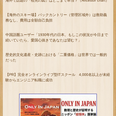
海外で話題の『祖先の図』はどこまで本当？（Ancestor chart）
【海外のスキー場】バックカントリー（管理区域外）は救助義
務なし、費用は全額自己負担
中国語圏ユーザー「1930年代の日本。もしこの状況が今日まで
続いていたら、愛国心抜きであなたは望む？」
歴史的文化遺産・史跡における「二重価格」は世界では一般的
だった
【PR】完全オンラインライブ型ITスクール 4,000名以上が未経
験からエンジニア転職に成功