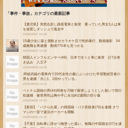
「事件・事故」カテゴリの最新記事
【鹿児島】突然右折し路面電車と衝突 乗っていた男女3人は車
を放置しダッシュで逃走中
2026/08/07 22:00
15歳少女に薬と酒飲ませカラオケ店で性的暴行、動画撮影 54
歳無職を再逮捕 動画770本も見つかる
2026/08/07 13:09
韓国人インフルエンサー(49)、日本で次々と車に衝突 計7台巻
き込み 八王子
2026/08/05 18:35
JR総武線の電車内で20代女性の服にぶっかけた学習塾経営者の
男を逮捕「月に1、2回やっている」
2026/08/04 14:12
ベトナム国籍の男(44)同僚を刃物で殺害しようとした疑いで現行
犯逮捕 被害男性は胸や手に全治約2週間の切り傷
2026/08/03 15:53
【新宿】「パクられ屋」の韓国籍・パク容疑者(70)を逮捕 タワ
マンの一室で違法ポーカーを開帳
2026/08/02 21:15
【千葉】自転車に排せつ物塗った疑い、無職の中国籍女(37)を逮