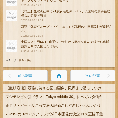
捕 グリップとサドルに 松戸市
2026/08/02 19:25
【埼玉】飯能の山中に91歳女性遺体、ベトナム国籍の男を住居
侵入の容疑で逮捕
2026/08/02 18:23
新宿で強盗グループ（トクリュウ）指示役の中国籍(18)が逮捕さ
れる
2026/08/01 21:34
中国人スリ男(37)、山手線で女性から財布を盗んで現行犯逮捕
短期ビザで入国したばかり
2026/08/01 16:30
カテゴリ：
事件・事故
home
前の記事
次の記事
【腹筋崩壊】最強に笑える面白画像、限界まで貼っていけｗｗｗ
フジテレビの新ドラマ「Tokyo middle 30」にベガルタ仙台っぽいネタが登場
正直ザ・ビートルズって過大評価されすぎじゃねないか？
2028年のU23アジアカップが日本開催に決定 ロス五輪予選を兼ねた大会