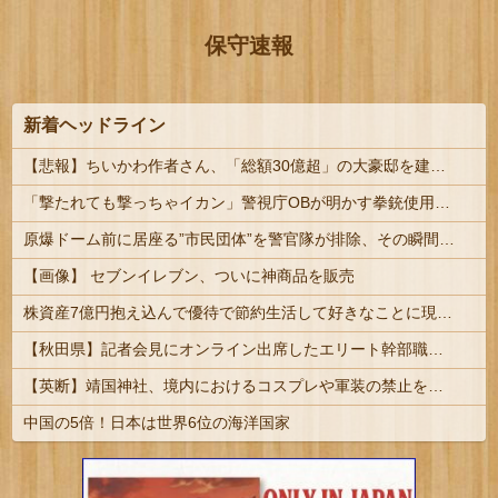
保守速報
新着ヘッドライン
【悲報】ちいかわ作者さん、「総額30億超」の大豪邸を建てる！？ｗｗｗｗｗ
「撃たれても撃っちゃイカン」警視庁OBが明かす拳銃使用の葛藤…河内長野「2発で射殺」なぜ起きた？ | 犯罪が凶悪化しているから、銃の使用が緩和されて行くのだろう
原爆ドーム前に居座る”市民団体”を警官隊が排除、その瞬間に周囲で見守っていた観客たちが……
【画像】 セブンイレブン、ついに神商品を販売
株資産7億円抱え込んで優待で節約生活して好きなことに現金使わないまま死んでく人の最後の言葉
【秋田県】記者会見にオンライン出席したエリート幹部職員、バスローブ姿でタバコを吸いながら説明 県が聞き取りへ
【英断】靖国神社、境内におけるコスプレや軍装の禁止を発表「厳粛で神聖なる場所」
中国の5倍！日本は世界6位の海洋国家