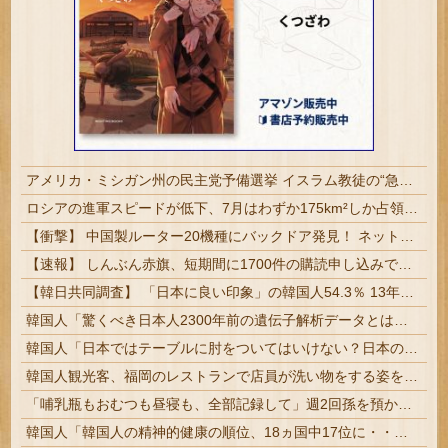
アメリカ・ミシガン州の民主党予備選挙 イスラム教徒の“急進左派”候補が勝利確実に⋯トランプ氏は批判
ロシアの進軍スピードが低下、7月はわずか175km²しか占領できず！
【衝撃】 中国製ルーター20機種にバックドア発見！ ネットに繋ぐだけで35秒ごとに中国のサーバーと通信
【速報】 しんぶん赤旗、短期間に1700件の購読申し込みで嬉し泣き→「うそでーす」虚偽申し込みと判明→ 共産党が刑事告訴「厳重な処罰を求める」
【韓日共同調査】 「日本に良い印象」の韓国人54.3％ 13年以降で最高に 日本人の韓国好感度は35.3％
韓国人「驚くべき日本人2300年前の遺伝子解析データとは？」→「初期日本人のルーツと知られざる移動の歴史に言葉を失う‥」
韓国人「日本ではテーブルに肘をついてはいけない？日本の食事マナーが想像以上に厳格すぎて韓国人が衝撃！」→「これが日本の食事マナーか？‥」
韓国人観光客、福岡のレストランで店員が洗い物をする姿を勝手に撮影するばかりか、日本は不潔な国みたいにSNSで拡散！
「哺乳瓶もおむつも昼寝も、全部記録して」週2回孫を預かる祖父母に出された条件とは
韓国人「韓国人の精神的健康の順位、18ヵ国中17位に・・・」→「日本に勝った！！！！！」