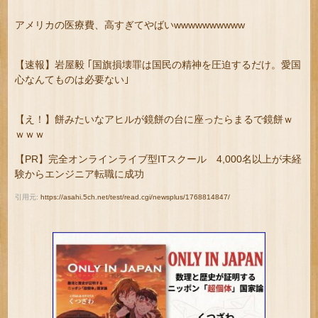
アメリカの医療費、高すぎてやばいwwwwwwwwww
【速報】岩屋毅 ｢国旗損壊罪は国民の精神を圧迫するだけ。愛国
心なんてものは必要ない｣
【え！】餅みたいなアヒルが鏡餅の台に座ったらまるで鏡餅ｗ
ｗｗｗ
【PR】完全オンラインライブ型ITスクール 4,000名以上が未経
験からエンジニア転職に成功
引用元:
https://asahi.5ch.net/test/read.cgi/newsplus/1768814847/