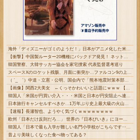
海外「ディズニーがゴミのようだ！」日本がアニメ化した米人気SF作品に絶賛の声が殺到中
【衝撃】中国製ルーター20機種にバックドア発見！ ネットに繋ぐだけで35秒ごとに中国のサーバーと通信
韓国警察、大韓サッカー協会を家宅捜索 代表監督選考巡り
スペースXのロケット残骸、月面に衝突か…ファルコン9の上段！
（ ´_ゝ`）中道・立憲・公明、国会内で「熊本地震対策本部会議」各省庁からヒアリング・現地から意見聴取「パーティション、人手、宿泊施設の不足や、...
【画像】関西2大美女 ←くっそかわいいと話題にｗｗｗ 【Pickup06072011】
韓国人「米国が円買い介入・・・米国と日本が円安阻止へ連携」→「日本にはめっちゃ気を遣ってあげるねｗ」「ウォンも救ってくれ・・・」
日本旅行キャンセルすべきか…1万年ぶり史上最大級の火山の兆し＝韓国の反応
【速報】長瀬智也、ようやく気づくｗｗｗｗｗｗｗｗ
欧州「日本だけ反則だろ…」 世界の『日本びいき』にヨーロッパ全土から不満の声
韓国人「日本で最も入学が難しい名門小学校がこちらです‥」→「エリート人生が確定する超難関ルート‥」
昔より美味しくなった食べ物ってある？