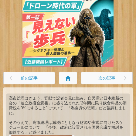
home
前の記事
次の記事
高市総理はきょう、官邸で記者会見に臨み、自民党と日本維新の
会の「連立政権合意書」に盛り込まれた“2年間に限り飲食料品の消
費税を0%にすること”について、「私自身の悲願」だと強調しまし
た。
そのうえで、高市総理は減税にともなう財源や実現に向けたスケ
ジュールについて、「今後、政府に設置される国民会議で検討を
加速する」と述べました。