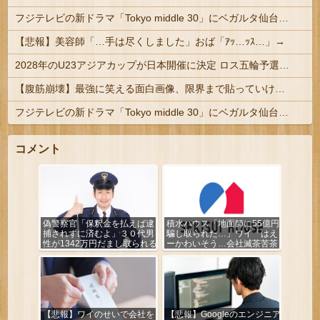
フジテレビの新ドラマ「Tokyo middle 30」にベガルタ仙台っぽいネタが登場
【悲報】美容師「…手は尽くしました」おば「ｱｯ…ｯｽ…」→
2028年のU23アジアカップが日本開催に決定 ロス五輪予選を兼ねた大会
【腹筋崩壊】最強に笑える面白画像、限界まで貼っていけｗｗｗ
フジテレビの新ドラマ「Tokyo middle 30」にベガルタ仙台っぽいネタが登場
コメント
偽警察官「保釈金を払えば逮
積水ハウス「地面師に55億円
捕されずに済むよ」３０代男
騙し取られた…」ワイ「はえ
性が1342万円だまし取られる
ーかわいそう…会社滅茶苦茶
やろなぁ」
【悲報】ワイのせいで会社を
【悲報】Googleのエンジニア