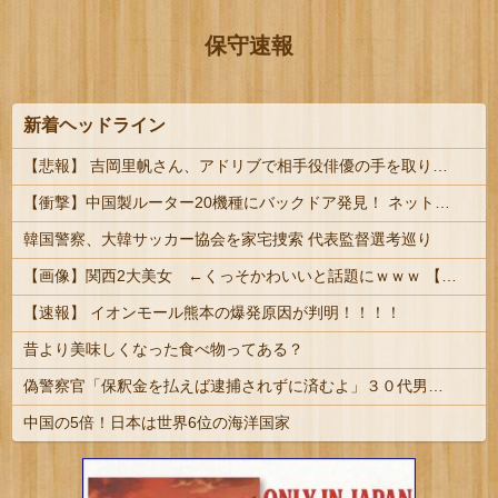
保守速報
新着ヘッドライン
【悲報】 吉岡里帆さん、アドリブで相手役俳優の手を取りお胸に押し当てる（画像あり）
【衝撃】中国製ルーター20機種にバックドア発見！ ネットに繋ぐだけで35秒ごとに中国のサーバーと通信
韓国警察、大韓サッカー協会を家宅捜索 代表監督選考巡り
【画像】関西2大美女 ←くっそかわいいと話題にｗｗｗ 【Pickup06072011】
【速報】 イオンモール熊本の爆発原因が判明！！！！
昔より美味しくなった食べ物ってある？
偽警察官「保釈金を払えば逮捕されずに済むよ」３０代男性が1342万円だまし取られる
中国の5倍！日本は世界6位の海洋国家