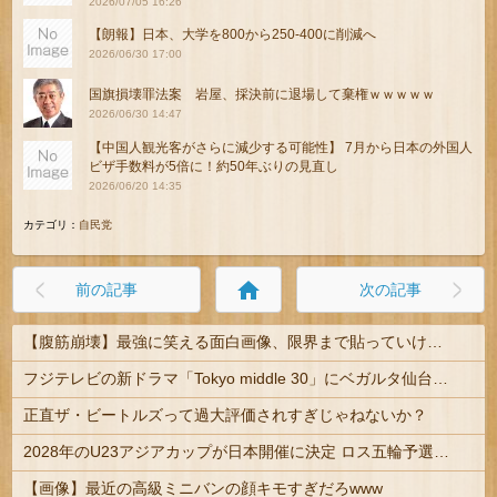
2026/07/05 16:26
【朗報】日本、大学を800から250-400に削減へ
2026/06/30 17:00
国旗損壊罪法案 岩屋、採決前に退場して棄権ｗｗｗｗｗ
2026/06/30 14:47
【中国人観光客がさらに減少する可能性】 7月から日本の外国人
ビザ手数料が5倍に！約50年ぶりの見直し
2026/06/20 14:35
カテゴリ：
自民党
home
前の記事
次の記事
【腹筋崩壊】最強に笑える面白画像、限界まで貼っていけｗｗｗ
フジテレビの新ドラマ「Tokyo middle 30」にベガルタ仙台っぽいネタが登場
正直ザ・ビートルズって過大評価されすぎじゃねないか？
2028年のU23アジアカップが日本開催に決定 ロス五輪予選を兼ねた大会
【画像】最近の高級ミニバンの顔キモすぎだろwww