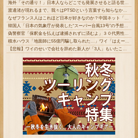
海外「その通り！」日本人ならどこでも発展させると語る世界的大富豪に海外が大騒ぎ
渡邊渚が現れるまで、我々はPTSDという言葉すら知らなかったという事実
なぜフランス人はこれほど日本が好きなのか？中国ネット「中国人も日本が好き」 | ネトウヨはネットのデマを信じ込んで中国を反日だと思ってる
韓国人「日本の気象庁が発表した“スーパー台風13号”の予想進路をご覧ください・・・」→「これ韓国は完全に直撃なんだけど」「信じませんｗｗｗ」
偽警察官「保釈金を払えば逮捕されずに済むよ」３０代男性が1342万円だまし取られる
積水ハウス「地面師に55億円騙し取られた…」ワイ「はえーかわいそう…会社滅茶苦茶やろなぁ」
【悲報】ワイのせいで会社を辞めた新人が「3人」もいたことが発覚ｗｗｗｗｗ