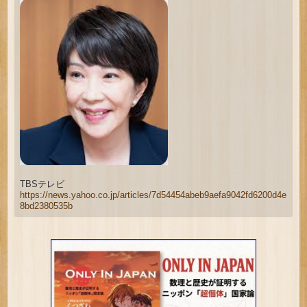
TBSテレビ
https://news.yahoo.co.jp/articles/7d54454abeb9aefa9042fd6200d4e
8bd2380535b