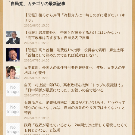
「自民党」カテゴリの最新記事
【悲報】後ろから岸田「為替介入は一時しのぎに過ぎない（キ
リッ」
2026/08/06 15:50
【悲報】岩屋前外相「中国と喧嘩をするわけにはいかない」
「高市政権は右すぎる」自民党内で反旗
2026/07/30 15:33
【朗報】高市首相、消費税1％指示 役員会で表明 麻生太郎
「首相として決めたのであれば反対はしない」
2026/07/30 14:00
日本政府、外国人の永住許可要件厳格化へ 年収、日本人の平
均以上が要件
2026/07/25 15:00
自民・村上誠一郎(74)、高市政権を批判「トップの見識疑う」
「日中関係が最悪になった」お祝いの会で述べる
2026/07/08 17:00
石破茂さん、消費税減税に「減収がどれだけあり、どうやって
補うのか示さなければ、自民の政策のやり方では全くない」と
苦言
2026/07/05 19:35
政府「税収が増えているから、2年間だけは新しく増税しなくて
も何とかなる」と説明