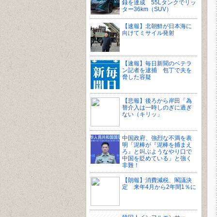
録を達成 55Lタンクでリッ
ター36km（SUV）
【速報】北朝鮮が日本海に
向けてミサイル発射
【速報】毎日新聞のベテラ
ン記者を逮捕 包丁で夫を
脅した容疑
【悲報】後ろから岸田「為
替介入は一時しのぎに過ぎ
ない（キリッ」
中国政府、強烈な不満を表
明「泥棒が『泥棒を捕まえ
ろ』と叫ぶようなやり口で
中国を貶めている」と強く
非難！
【朗報】消費減税、閣議決
定 来年4月から2年間1％に