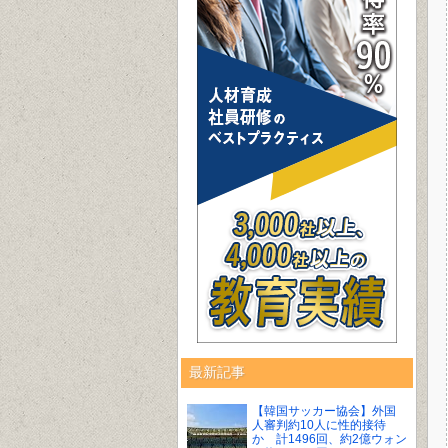
最新記事
【韓国サッカー協会】外国
人審判約10人に性的接待
か 計1496回、約2億ウォン