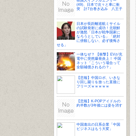
韓国人インフルエンサー
(49)、日本で次々と車に衝
突 計7台巻き込み 八王子
日本が長距離巡航ミサイル
の試験発射に成功！北朝鮮
が激怒「日本が戦争国家に
なろうとしている」「絶対
に傍観しない、必ず後悔さ
せる」
一体なぜ？ 【衝撃】EVが充
電中に突然爆発炎上！ 中国
ネット「こういう場合って
全額補償されるの？」
【悲報】中国ロボ、いきな
り回し蹴りを放った直後に
フリーズｗｗｗｗｗ
【悲報】K-POPアイドルの
約半数が3年後には姿を消す
中国進出の日系企業「中国
ビジネスはもう大変」