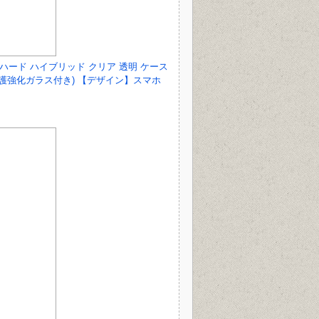
ー 背面ハード ハイブリッド クリア 透明 ケース
晶保護強化ガラス付き) 【デザイン】スマホ