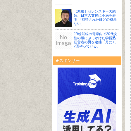
【悲報】ゼレンスキー大統
領、日本の支援に不満を表
明 「期待されたほどの成果
ない」
JR総武線の電車内で20代女
性の服にぶっかけた学習塾
経営者の男を逮捕「月に1、
2回やっている」
★スポンサー