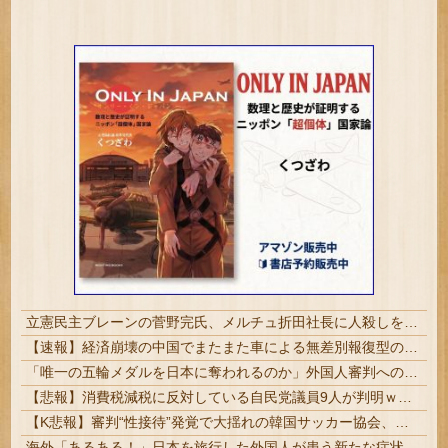
立憲民主ブレーンの菅野完氏、メルチュ折田社長に人殺しを連呼
【速報】経済崩壊の中国でまたまた車による無差別報復型の衝突事件が発生、7人死亡9人負傷
「唯一の五輪メダルを日本に奪われるのか」外国人審判への“性接待”で大揺れの韓国サッカー界、ロンドン五輪メダル剝奪の可能性に戦々恐々「前例がない」
【悲報】消費税減税に反対している自民党議員9人が判明ｗｗｗｗｗｗ
【K悲報】審判“性接待”発覚で大揺れの韓国サッカー協会、当然『あの大会』についても疑われてしまう…
海外「あるある！」日本を旅行した外国人が患う新たな症状「日本語PTSD」に海外が大騒ぎ