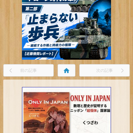
home
前の記事
次の記事