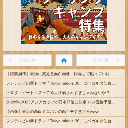
home
前の記事
次の記事
【腹筋崩壊】最強に笑える面白画像、限界まで貼っていけｗｗｗ
フジテレビの新ドラマ「Tokyo middle 30」にベガルタ仙台っぽいネタが登場
正直ザ・ビートルズって過大評価されすぎじゃねないか？
2028年のU23アジアカップが日本開催に決定 ロス五輪予選を兼ねた大会
【画像】最近の高級ミニバンの顔キモすぎだろwww
フジテレビの新ドラマ「Tokyo middle 30」にベガルタ仙台っぽいネタが登場