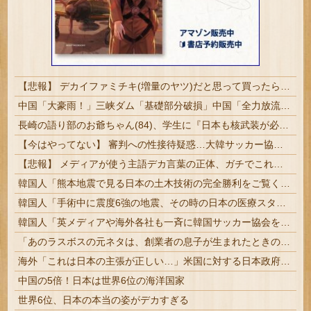
【悲報】 デカイファミチキ(増量のヤツ)だと思って買ったら小さかったからわざわざ店に戻って確認したら！！！！
中国「大豪雨！」三峡ダム「基礎部分破損」中国「全力放流！」台風13号「中国上陸予測」台風15号「中国接近（画像」中国「台風同時上陸！（穀物生産が壊滅危機」→
長崎の語り部のお爺ちゃん(84)、学生に『日本も核武装が必要』と言われびっくり
【今はやってない】 審判への性接待疑惑…大韓サッカー協会が声明「現在は一切発生していない」
【悲報】 メディアが使う主語デカ言葉の正体、ガチでこれだったｗｗｗｗ
韓国人「熊本地震で見る日本の土木技術の完全勝利をご覧ください」→「これはすごいわ」「こういうのを見ると日本人は何か適当に作る感じがしない・・・」...
韓国人「手術中に震度6強の地震、その時の日本の医療スタッフたちの姿をご覧ください」→「マジで鳥肌立った」「こういう姿は韓国も見習わないと」「あん...
韓国人「英メディアや海外各社も一斉に韓国サッカー協会を巡る過去の不祥事を報道！」→「国際的な信用失墜の危機‥」
「あのラスボスの元ネタは、創業者の息子が生まれたときの経験」Steamを作った会社の1作目に隠れていた話
海外「これは日本の主張が正しい…」米国に対する日本政府の懸念表明に海外ネチズンが大騒ぎ！【海外の反応】
中国の5倍！日本は世界6位の海洋国家
世界6位、日本の本当の姿がデカすぎる