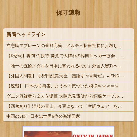
保守速報
新着ヘッドライン
立憲民主ブレーンの菅野完氏、メルチュ折田社長に人殺しを連呼
【K悲報】審判“性接待”発覚で大揺れの韓国サッカー協会、当然『あの大会』についても疑われてしまう…
「唯一の五輪メダルを日本に奪われるのか」外国人審判への“性接待”で大揺れの韓国サッカー界、ロンドン五輪メダル剝奪の可能性に戦々恐々「前例がない」
【外国人問題】 小野田紀美大臣「議論すべき時だ」→SNS「まだ議論もしてなかったんだ...」→小野田大臣「これが進歩状況です」めちゃくちゃ仕事して...
【速報】 日本の防衛省、ようやく気づいた模様ｗｗｗｗｗ
グエン容疑者ら２人を逮捕 太陽光発電所から銅線ケーブルを盗む #富山 | ありがとう売国移民党????
【画像あり】洋服の青山、今更になって「空調ウェア」を発売ｗｗｗｗｗ
中国の5倍！日本は世界6位の海洋国家