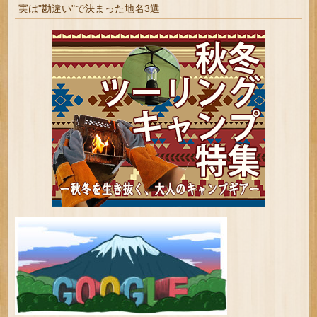
実は"勘違い"で決まった地名3選