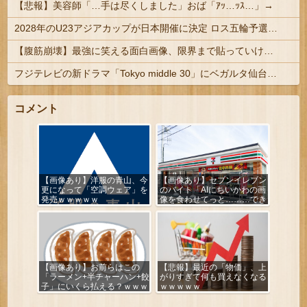
【悲報】美容師「…手は尽くしました」おば「ｱｯ…ｯｽ…」→
2028年のU23アジアカップが日本開催に決定 ロス五輪予選を兼ねた大会
【腹筋崩壊】最強に笑える面白画像、限界まで貼っていけｗｗｗ
フジテレビの新ドラマ「Tokyo middle 30」にベガルタ仙台っぽいネタが登場
コメント
【画像あり】洋服の青山、今
【画像あり】セブンイレブン
更になって「空調ウェア」を
のバイト「AIにちいかわの画
発売ｗｗｗｗｗ
像を食わせてっと………でき
た！」
【画像あり】お前らはこの
【悲報】最近の「物価」、上
「ラーメン+半チャーハン+餃
がりすぎて何も買えなくなる
子」にいくら払える？ｗｗｗ
ｗｗｗｗｗ
ｗｗ