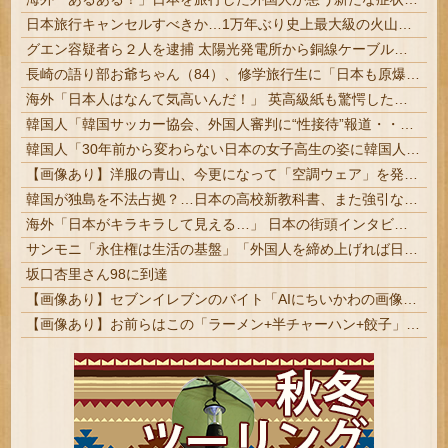
日本旅行キャンセルすべきか…1万年ぶり史上最大級の火山の兆し＝韓国の反応
グエン容疑者ら２人を逮捕 太陽光発電所から銅線ケーブルを盗む #富山 | ありがとう売国移民党????
長崎の語り部お爺ちゃん（84）、修学旅行生に「日本も原爆を持たないと負ける」と言われびっくり！ 被団協代表（85）も中学生に「核を持たないで日本...
海外「日本人はなんて気高いんだ！」 英高級紙も驚愕した極限の中の日本人の姿に世界が衝撃
韓国人「韓国サッカー協会、外国人審判に“性接待”報道・・・」→「2002年の審判買収が事実だったのか？」「日本人が言ってたこと正しかったね・・・」「もうサッカー代表、サッカー協会解散しよう」
韓国人「30年前から変わらない日本の女子高生の姿に韓国人が衝撃！何故変わらないデザインの制服や革靴を着用し続けるのか？」
【画像あり】洋服の青山、今更になって「空調ウェア」を発売ｗｗｗｗｗ
韓国が独島を不法占拠？…日本の高校新教科書、また強引な主張＝韓国の反応
海外「日本がキラキラして見える…」 日本の街頭インタビューに登場した女子高生4人組がエモすぎると話題に
サンモニ「永住権は生活の基盤」「外国人を締め上げれば日本人が生きやすくなる発想間違い」「ヘイト」
坂口杏里さん98に到達
【画像あり】セブンイレブンのバイト「AIにちいかわの画像を食わせてっと………できた！」
【画像あり】お前らはこの「ラーメン+半チャーハン+餃子」にいくら払える？ｗｗｗｗｗ