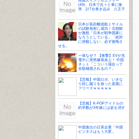
韓国人インフルエンサー
(49)、日本で次々と車に衝
突 計7台巻き込み 八王子
日本が長距離巡航ミサイル
の試験発射に成功！北朝鮮
が激怒「日本が戦争国家に
なろうとしている」「絶対
に傍観しない、必ず後悔さ
せる」
一体なぜ？ 【衝撃】EVが充
電中に突然爆発炎上！ 中国
ネット「こういう場合って
全額補償されるの？」
【悲報】中国ロボ、いきな
り回し蹴りを放った直後に
フリーズｗｗｗｗｗ
【悲報】K-POPアイドルの
約半数が3年後には姿を消す
中国進出の日系企業「中国
ビジネスはもう大変」