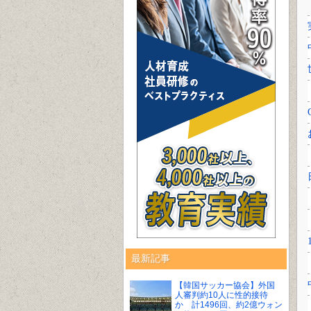
最新記事
【韓国サッカー協会】外国
人審判約10人に性的接待
か 計1496回、約2億ウォン