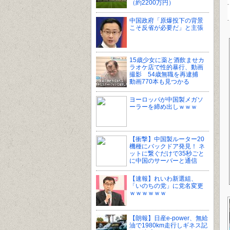
（約2200万円）
中国政府「原爆投下の背景
こそ反省が必要だ」と主張
15歳少女に薬と酒飲ませカ
ラオケ店で性的暴行、動画
撮影 54歳無職を再逮捕
動画770本も見つかる
ヨーロッパが中国製メガソ
ーラーを締め出しｗｗｗ
【衝撃】中国製ルーター20
機種にバックドア発見！ ネ
ットに繋ぐだけで35秒ごと
に中国のサーバーと通信
【速報】れいわ新選組、
「いのちの党」に党名変更
ｗｗｗｗｗｗ
【朗報】日産e-power、無給
油で1980km走行しギネス記