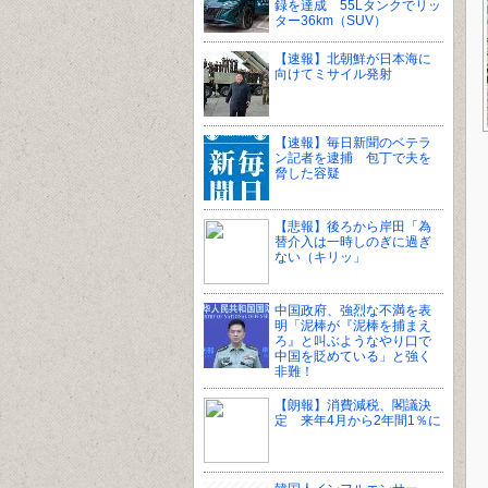
録を達成 55Lタンクでリッ
ター36km（SUV）
【速報】北朝鮮が日本海に
向けてミサイル発射
【速報】毎日新聞のベテラ
ン記者を逮捕 包丁で夫を
脅した容疑
【悲報】後ろから岸田「為
替介入は一時しのぎに過ぎ
ない（キリッ」
中国政府、強烈な不満を表
明「泥棒が『泥棒を捕まえ
ろ』と叫ぶようなやり口で
中国を貶めている」と強く
非難！
【朗報】消費減税、閣議決
定 来年4月から2年間1％に