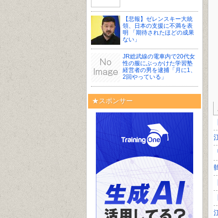
【悲報】ゼレンスキー大統
領、日本の支援に不満を表
明 「期待されたほどの成果
ない」
JR総武線の電車内で20代女
性の服にぶっかけた学習塾
経営者の男を逮捕「月に1、
2回やっている」
★スポンサー