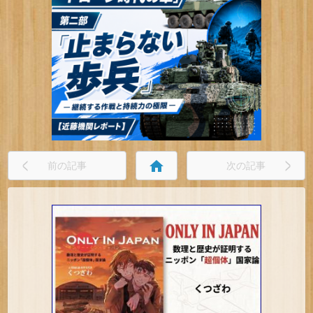
home
前の記事
次の記事