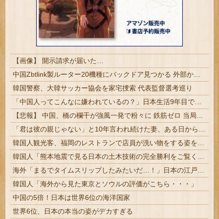
【画像】 開示請求が届いた…
中国Zbtlink製ルーター20機種にバックドア見つかる 外部から完全制御のおそれ
韓国警察、大韓サッカー協会を家宅捜索 代表監督選考巡り
「中国人ってこんなに嫌われているの？」日本生活9年目で明かす本心！
【悲報】 中国、橋の欄干が強風一発で粉々に 鉄筋ゼロ 当局「接着剤でくっつけただけ」「正常で、品質問題はない」
「君は彼の親じゃない」と10年言われ続けた妻、ある日から薬の管理も着替えの声かけもやめた
韓国人観光客、福岡のレストランで店員が洗い物をする姿を勝手に撮影するばかりか、日本は不潔な国みたいにSNSで拡散！
韓国人「熊本地震で見る日本の土木技術の完全勝利をご覧ください」→「これはすごいわ」「こういうのを見ると日本人は何か適当に作る感じがしない・・・」...
海外「まるでタイムスリップしたみたいだ…！」日本の江戸時代の街並みがそのまま保存されている貴重な場所とは・・・？【海外の反応】
韓国人「海外から見た東京とソウルの評価がこちら・・・」
中国の5倍！日本は世界6位の海洋国家
世界6位、日本の本当の姿がデカすぎる