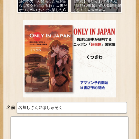
謎の勢力「AI発展したらお前
【悲報】ちいかわ作者さん、
らは皆クビになるわ」→未だ
「総額30億超」の大豪邸を建
かつてAIのせいで失業したG
てる！？ｗｗｗｗｗ
民が0人の理由
名前