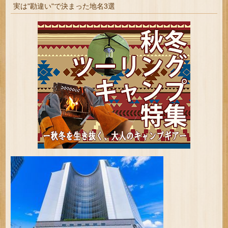
実は"勘違い"で決まった地名3選