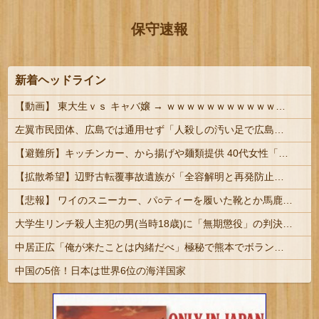
保守速報
新着ヘッドライン
【動画】 東大生ｖｓ キャバ嬢 → ｗｗｗｗｗｗｗｗｗｗｗｗｗｗｗｗｗｗ
左翼市民団体、広島では通用せず「人殺しの汚い足で広島の土を踏むな！」→広島県民「お前らの方が汚いんじゃ！」「ワシらが広島県民じゃ」
【避難所】キッチンカー、から揚げや麺類提供 40代女性「最高、パン中心の生活には飽き飽きしていて、野菜不足も感じていた」→時事通信タイトル「パン...
【拡散希望】辺野古転覆事故遺族が「全容解明と再発防止を求める会」設立 継続的に活動するためと説明、クラファン立ち上げも準備
【悲報】 ワイのスニーカー、パ○ティーを履いた靴とか馬鹿にされる
大学生リンチ殺人主犯の男(当時18歳)に「無期懲役」の判決 #江別事件
中居正広「俺が来たことは内緒だべ」極秘で熊本でボランティアをしていたｗｗｗｗｗ
中国の5倍！日本は世界6位の海洋国家