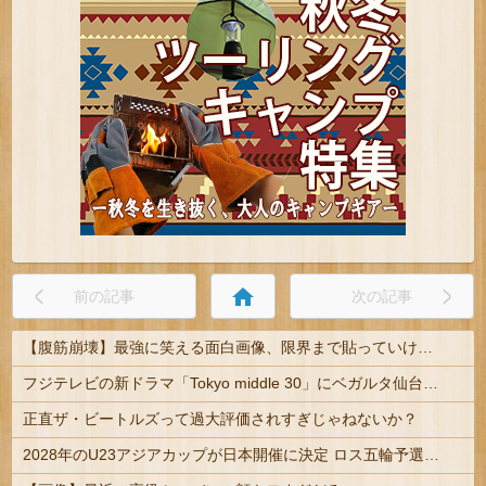
home
前の記事
次の記事
【腹筋崩壊】最強に笑える面白画像、限界まで貼っていけｗｗｗ
フジテレビの新ドラマ「Tokyo middle 30」にベガルタ仙台っぽいネタが登場
正直ザ・ビートルズって過大評価されすぎじゃねないか？
2028年のU23アジアカップが日本開催に決定 ロス五輪予選を兼ねた大会