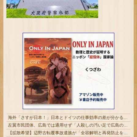
海外「さすが日本！」日本とドイツの仕事効率の差が分かる数字に海外が大騒ぎ
左翼市民団体、広島では通用せず「人殺しの汚い足で広島の土を踏むな！」→広島県民「お前らの方が汚いんじゃ！」「ワシらが広島県民じゃ」
【拡散希望】辺野古転覆事故遺族が「全容解明と再発防止を求める会」設立 継続的に活動するためと説明、クラファン立ち上げも準備