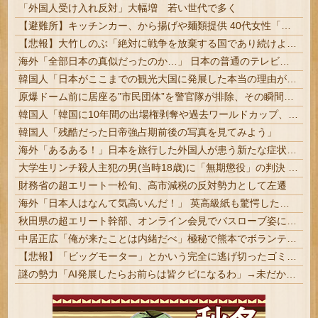
「外国人受け入れ反対」大幅増 若い世代で多く
【避難所】キッチンカー、から揚げや麺類提供 40代女性「最高、パン中心の生活には飽き飽きしていて、野菜不足も感じていた」→時事通信タイトル「パン...
【悲報】大竹しのぶ「絶対に戦争を放棄する国であり続けよう」 平和への思いをつづる 広島に原爆が投下されてから81年
海外「全部日本の真似だったのか…」 日本の普通のテレビ番組が最新SNSの数十年先を行っていたと話題に
韓国人「日本がここまでの観光大国に発展した本当の理由がこちら…」→「昔から日本は愛されてた…（ブルブル」＝韓国の反応
原爆ドーム前に居座る”市民団体”を警官隊が排除、その瞬間に周囲で見守っていた観客たちが……
韓国人「韓国に10年間の出場権剥奪や過去ワールドカップ、オリンピック予選の記録削除を要求するFIFA公式制裁を海外メディアが報道！」
韓国人「残酷だった日帝強占期前後の写真を見てみよう」
海外「あるある！」日本を旅行した外国人が患う新たな症状「日本語PTSD」に海外が大騒ぎ
大学生リンチ殺人主犯の男(当時18歳)に「無期懲役」の判決 #江別事件
財務省の超エリート一松旬、高市減税の反対勢力として左遷
海外「日本人はなんて気高いんだ！」 英高級紙も驚愕した極限の中の日本人の姿に世界が衝撃
秋田県の超エリート幹部、オンライン会見でバスローブ姿にタバコ喫煙。大問題に
中居正広「俺が来たことは内緒だべ」極秘で熊本でボランティアをしていたｗｗｗｗｗ
【悲報】「ビッグモーター」とかいう完全に逃げ切ったゴミクズｗｗｗｗｗ
謎の勢力「AI発展したらお前らは皆クビになるわ」→未だかつてAIのせいで失業したG民が0人の理由