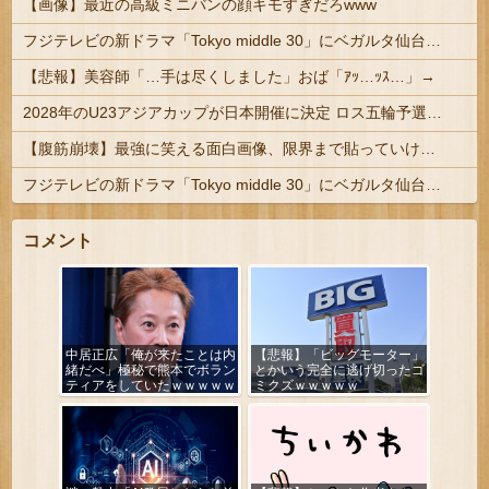
【画像】最近の高級ミニバンの顔キモすぎだろwww
フジテレビの新ドラマ「Tokyo middle 30」にベガルタ仙台っぽいネタが登場
【悲報】美容師「…手は尽くしました」おば「ｱｯ…ｯｽ…」→
2028年のU23アジアカップが日本開催に決定 ロス五輪予選を兼ねた大会
【腹筋崩壊】最強に笑える面白画像、限界まで貼っていけｗｗｗ
フジテレビの新ドラマ「Tokyo middle 30」にベガルタ仙台っぽいネタが登場
コメント
中居正広「俺が来たことは内
【悲報】「ビッグモーター」
緒だべ」極秘で熊本でボラン
とかいう完全に逃げ切ったゴ
ティアをしていたｗｗｗｗｗ
ミクズｗｗｗｗｗ