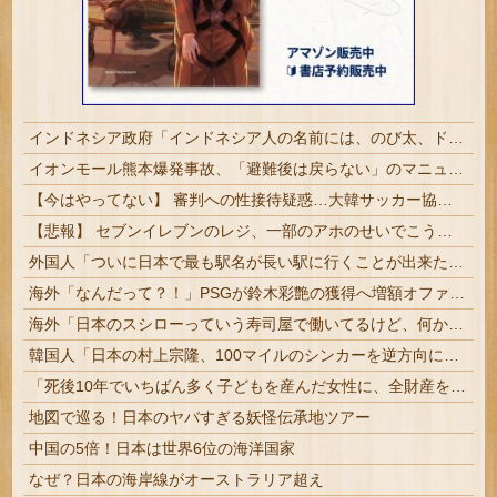
インドネシア政府「インドネシア人の名前には、のび太、ドラえもん、スネ夫、ナルト、しんちゃんなどあります」
イオンモール熊本爆発事故、「避難後は戻らない」のマニュアル機能せず「貴重品OK」と許可か 車のカギを取りに自己判断で戻った人も
【今はやってない】 審判への性接待疑惑…大韓サッカー協会が声明「現在は一切発生していない」
【悲報】 セブンイレブンのレジ、一部のアホのせいでこうなってしまう
外国人「ついに日本で最も駅名が長い駅に行くことが出来たよ！」
海外「なんだって？！」PSGが鈴木彩艶の獲得へ増額オファーを準備していることに海外大騒ぎ！（海外の反応）
海外「日本のスシローっていう寿司屋で働いてるけど、何か質問ある？」外国人が気になる寿司屋事情とは・・・？【海外の反応】
韓国人「日本の村上宗隆、100マイルのシンカーを逆方向に・・・2戦連発の26号ソロホームラン」→「羨ましすぎる 韓国はこんな打者がいなのか」「ア...
「死後10年でいちばん多く子どもを産んだ女性に、全財産を渡す」1926年トロントの遺言が起こした10年間…？
地図で巡る！日本のヤバすぎる妖怪伝承地ツアー
中国の5倍！日本は世界6位の海洋国家
なぜ？日本の海岸線がオーストラリア超え