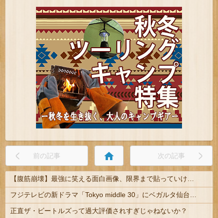
home
前の記事
次の記事
【腹筋崩壊】最強に笑える面白画像、限界まで貼っていけｗｗｗ
フジテレビの新ドラマ「Tokyo middle 30」にベガルタ仙台っぽいネタが登場
正直ザ・ビートルズって過大評価されすぎじゃねないか？