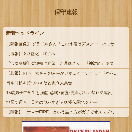
保守速報
新着ヘッドライン
【朗報画像】 グラドルさん「この水着はデスノートのミサミサをイメージしました」
【速報】 X収益化、終了へ
【涙腺崩壊】梨泥棒に絶望した農家さん、『神対応』キタァアアアアアーーーーーー！！
【悲報】NHK、女さんの人生がいかにイージーモードかをわかりやすく放送してしまうｗｗｗｗｗ
日本は核を持つべきだと思う人集合
15歳男子中学生を強盗･恐喝･窃盗･児童ポルノ禁止法違反･リベンジポルノ防止法違反など6事件7つの容疑で逮捕･送検 #福岡 | 全部しょぼいけどこのまま年取るとめんどくさいな
地図で巡る！日本のヤバすぎる妖怪伝承地ツアー
【朗報】「ナマポFIRE」という生き方がガチでオススメな理由を説明するｗｗｗｗｗ