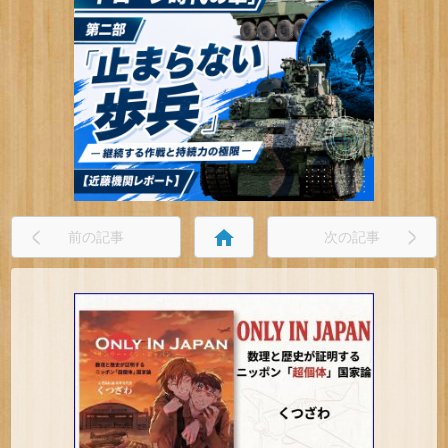
home
前の記事
次の記事