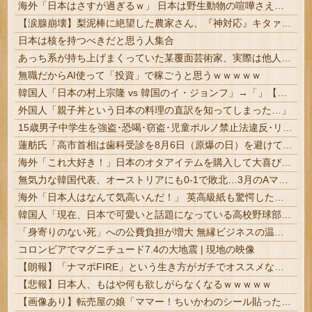
海外「日本はさすが過ぎるｗ」 日本は野生動物の喧嘩さえ可愛くなってしまうと世界が騒然
【涙腺崩壊】梨泥棒に絶望した農家さん、『神対応』キタァアアアアアーーーーーー！！
日本は核を持つべきだと思う人集合
あっち系が持ち上げまくっていた某覆面芸術家、実際は他人に迷惑をかけまくりだったと証明されてしまい……
無職だからAI使って「投資」で稼ごうと思うｗｗｗｗｗ
韓国人「日本の村上宗隆 vs 韓国のイ・ジョンフ」→「」【MLB】
外国人「親子丼という日本の料理の直訳を知ってしまった…」
15歳男子中学生を強盗･恐喝･窃盗･児童ポルノ禁止法違反･リベンジポルノ防止法違反など6事件7つの容疑で逮捕･送検 #福岡 | 全部しょぼいけどこのまま年取るとめんどくさいな
蓮舫氏「高市首相は歯科受診を8月6日（原爆の日）を避けて行くべきお立場ではないでしょうか」
海外「これ大好き！」日本のオタアイテムを購入して大喜びの米国人美女に海外が大騒ぎ
無気力な韓国代表、オーストリアにも0-1で敗北…3月のAマッチは2敗で終＝韓国の反応
海外「日本人はなんて気高いんだ！」 英高級紙も驚愕した極限の中の日本人の姿に世界が衝撃
韓国人「現在、日本で可愛いと話題になっている高校野球部のマネージャーがこちら…」→「可愛い…（ブルブル」＝韓国の反応
「身寄りのない死」への公費負担が増大 無縁ビジネスの温床に | 安楽死制度化で全て解決
コロンビアでマグニチュード7.4の大地震 | 現地の映像
【朗報】「ナマポFIRE」という生き方がガチでオススメな理由を説明するｗｗｗｗｗ
【悲報】日本人、もはや何も欲しがらなくなるｗｗｗｗｗ
【画像あり】転売屋の娘「ママー！ちいかわのシール貼ったよー！」親「！！！！！！」