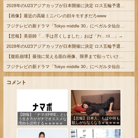
2028年のU23アジアカップが日本開催に決定 ロス五輪予選を兼ねた大会
【画像】最近の高級ミニバンの顔キモすぎだろwww
フジテレビの新ドラマ「Tokyo middle 30」にベガルタ仙台っぽいネタが登場
【悲報】美容師「…手は尽くしました」おば「ｱｯ…ｯｽ…」→
2028年のU23アジアカップが日本開催に決定 ロス五輪予選を兼ねた大会
【腹筋崩壊】最強に笑える面白画像、限界まで貼っていけｗｗｗ
フジテレビの新ドラマ「Tokyo middle 30」にベガルタ仙台っぽいネタが登場
コメント
【朗報】「ナマポFIRE」とい
【悲報】日本人、もはや何も
う生き方がガチでオススメな
欲しがらなくなるｗｗｗｗｗ
理由を説明するｗｗｗｗｗ