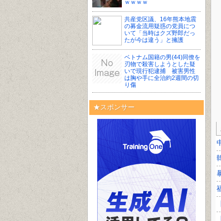
ｗｗｗｗ
共産党区議、16年熊本地震
の募金流用疑惑の党員につ
いて「当時はクズ野郎だっ
たが今は違う」と擁護
ベトナム国籍の男(44)同僚を
刃物で殺害しようとした疑
いで現行犯逮捕 被害男性
は胸や手に全治約2週間の切
り傷
★スポンサー