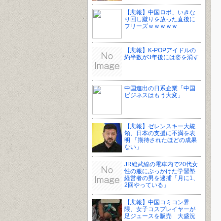
【悲報】中国ロボ、いきな
り回し蹴りを放った直後に
フリーズｗｗｗｗｗ
【悲報】K-POPアイドルの
約半数が3年後には姿を消す
中国進出の日系企業「中国
ビジネスはもう大変」
【悲報】ゼレンスキー大統
領、日本の支援に不満を表
明 「期待されたほどの成果
ない」
JR総武線の電車内で20代女
性の服にぶっかけた学習塾
経営者の男を逮捕「月に1、
2回やっている」
【悲報】中国コミコン界
隈、女子コスプレイヤーが
足ジュースを販売 大盛況