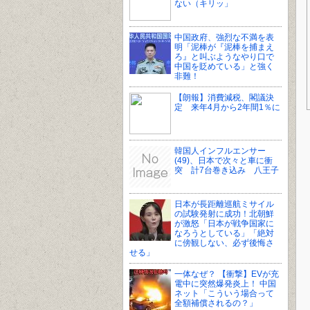
ない（キリッ」
中国政府、強烈な不満を表
明「泥棒が『泥棒を捕まえ
ろ』と叫ぶようなやり口で
中国を貶めている」と強く
非難！
【朗報】消費減税、閣議決
定 来年4月から2年間1％に
韓国人インフルエンサー
(49)、日本で次々と車に衝
突 計7台巻き込み 八王子
日本が長距離巡航ミサイル
の試験発射に成功！北朝鮮
が激怒「日本が戦争国家に
なろうとしている」「絶対
に傍観しない、必ず後悔さ
せる」
一体なぜ？ 【衝撃】EVが充
電中に突然爆発炎上！ 中国
ネット「こういう場合って
全額補償されるの？」