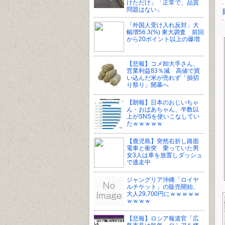
けただけ」「正常で、品質
問題はない」
「外国人受け入れ反対」大
幅増56.3(%) 東大調査 前回
から20ポイント以上の爆増
【悲報】コメ卸大手さん、
営業利益83％減 高値で買
い込んだ米が売れず「損切
り祭り」開幕へ
【朗報】日本のおじいちゃ
ん・おばあちゃん、半数以
上がSNSを使いこなしてい
たｗｗｗｗｗ
【鹿児島】突然右折し路面
電車と衝突 乗っていた男
女3人は車を放置しダッシュ
で逃走中
ジャングリア沖縄「ロイヤ
ルチケット」の販売開始、
大人29,700円にｗｗｗｗｗ
ｗｗｗｗ
【悲報】ロシア報道官「広