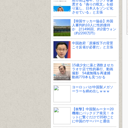
島市長は毎年、ロシアを嫌
悪する『偽りの呪文』を繰
り返し、日本人をゾンビ化
させている」と主張
【韓国サッカー協会】外国
人審判約10人に性的接待
か 計1496回、約2億ウォン
（約2200万円）
中国政府「原爆投下の背景
こそ反省が必要だ」と主張
15歳少女に薬と酒飲ませカ
ラオケ店で性的暴行、動画
撮影 54歳無職を再逮捕
動画770本も見つかる
ヨーロッパが中国製メガソ
ーラーを締め出しｗｗｗ
【衝撃】中国製ルーター20
機種にバックドア発見！ ネ
ットに繋ぐだけで35秒ごと
に中国のサーバーと通信