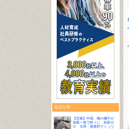
最新記事
【悲報】中国、橋の欄干が
強風一発で粉々に 鉄筋ゼ
ロ 当局「接着剤でくっつ