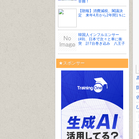
非難！
【朗報】消費減税、閣議決
定 来年4月から2年間1％に
韓国人インフルエンサー
(49)、日本で次々と車に衝
突 計7台巻き込み 八王子
★スポンサー