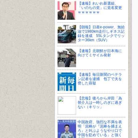
【速報】れいわ新選組、
「いのちの党」に党名変更
ｗｗｗｗｗｗ
【朗報】日産e-power、無給
油で1980km走行しギネス記
録を達成 55Lタンクでリッ
ター36km（SUV）
【速報】北朝鮮が日本海に
向けてミサイル発射
【速報】毎日新聞のベテラ
ン記者を逮捕 包丁で夫を
脅した容疑
【悲報】後ろから岸田「為
替介入は一時しのぎに過ぎ
ない（キリッ」
中国政府、強烈な不満を表
明「泥棒が『泥棒を捕まえ
ろ』と叫ぶようなやり口で
中国を貶めている」と強く