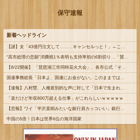
保守速報
新着ヘッドライン
【謎】女「43億円注文して………キャンセルっと！」←こいつの目的
“高市総理の悲願”消費税1％表明も支持率初の6割切り…「賛成52％」の波紋 #8月JNN世論調査解説 | 今金利を上げてるのは景気がいいからじゃなくてインフレ対策だしな
【8/22開催】 「琵琶湖三市同時花火大会」、各市公式「そんな花火大会は存在しない」→ 高価チケットを購入した人達がSNS阿鼻叫喚
国連事務総長「日本よ、国連にお金がない。このままでは国連が完全崩壊する。助けろ」
【速報】八村塁、人種差別的な声に対して「日本で生まれ日本で育ち日本語話す。誰に何を言われようが日本人、日本人であるプライドがある」
「楽だけど年収800万超える仕事」がこれらしいｗｗｗｗｗ
【悲報】ワイ「半沢直樹みたいな銀行員カッコいい」銀行員の友人「あんな奴居ねえよ」
中国の5倍！日本は世界6位の海洋国家