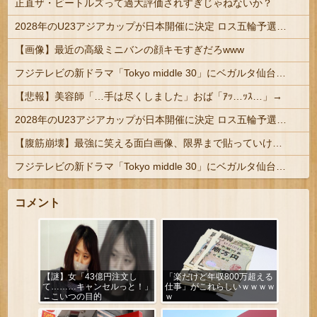
正直ザ・ビートルズって過大評価されすぎじゃねないか？
2028年のU23アジアカップが日本開催に決定 ロス五輪予選を兼ねた大会
【画像】最近の高級ミニバンの顔キモすぎだろwww
フジテレビの新ドラマ「Tokyo middle 30」にベガルタ仙台っぽいネタが登場
【悲報】美容師「…手は尽くしました」おば「ｱｯ…ｯｽ…」→
2028年のU23アジアカップが日本開催に決定 ロス五輪予選を兼ねた大会
【腹筋崩壊】最強に笑える面白画像、限界まで貼っていけｗｗｗ
フジテレビの新ドラマ「Tokyo middle 30」にベガルタ仙台っぽいネタが登場
コメント
【謎】女「43億円注文し
「楽だけど年収800万超える
て………キャンセルっと！」
仕事」がこれらしいｗｗｗｗ
←こいつの目的
ｗ