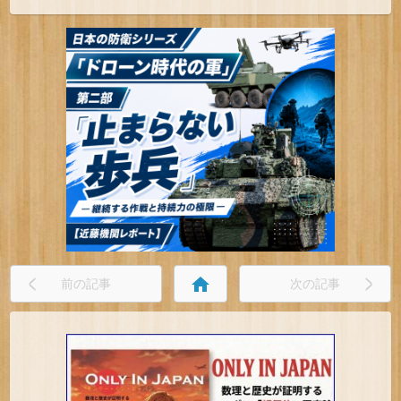
home
前の記事
次の記事