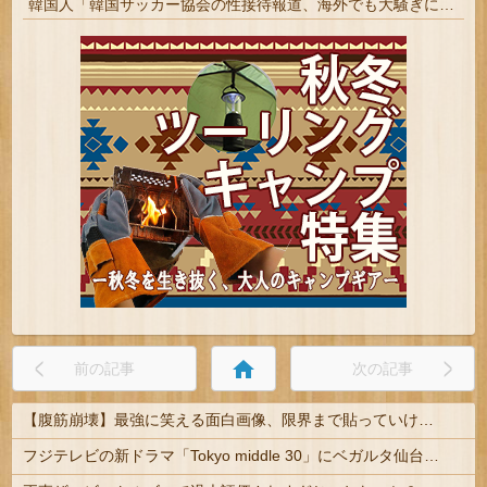
韓国人「韓国サッカー協会の性接待報道、海外でも大騒ぎに・・・2002年W杯4強の記録取り消しの声も」→「マジで国の恥だ」「2002年まで疑う価値がある」「国民や国が築いた国格をサッカー選手が足で蹴り飛ばすね」
home
前の記事
次の記事
【腹筋崩壊】最強に笑える面白画像、限界まで貼っていけｗｗｗ
フジテレビの新ドラマ「Tokyo middle 30」にベガルタ仙台っぽいネタが登場