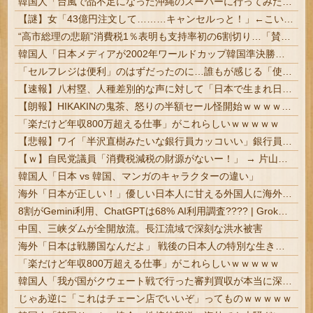
韓国人「台風で品不足になった沖縄のスーパーに行ってみたら、なぜか辛ラーメンだけ売れ残っていたんです…」
【謎】女「43億円注文して………キャンセルっと！」←こいつの目的
“高市総理の悲願”消費税1％表明も支持率初の6割切り…「賛成52％」の波紋 #8月JNN世論調査解説 | 今金利を上げてるのは景気がいいからじゃなくてインフレ対策だしな
韓国人「日本メディアが2002年ワールドカップ韓国準決勝も調査すべきと主張！」→「英国メディアも一斉に指摘‥」
「セルフレジは便利」のはずだったのに…誰もが感じる「使いづらさ」がなくならないワケ | 万引き疑われてジロジロ見られんの不愉快なんだよ。
【速報】八村塁、人種差別的な声に対して「日本で生まれ日本で育ち日本語話す。誰に何を言われようが日本人、日本人であるプライドがある」
【朗報】HIKAKINの鬼茶、怒りの半額セール怪開始ｗｗｗｗｗｗｗｗｗｗｗｗｗｗ
「楽だけど年収800万超える仕事」がこれらしいｗｗｗｗｗ
【悲報】ワイ「半沢直樹みたいな銀行員カッコいい」銀行員の友人「あんな奴居ねえよ」
【ｗ】自民党議員「消費税減税の財源がないー！」 → 片山財務相、財源の心配は１ミリもいらない！と主張 ｗｗｗｗｗｗｗｗｗｗｗｗｗｗ
韓国人「日本 vs 韓国、マンガのキャラクターの違い」
海外「日本が正しい！」優しい日本人に甘える外国人に海外が大騒ぎ
8割がGemini利用、ChatGPTは68% AI利用調査???? | Grokで気になるあの子をマイクロビキニにしたい
中国、三峡ダムが全開放流。長江流域で深刻な洪水被害
海外「日本は戦勝国なんだよ」 戦後の日本人の特別な生き様に各国から称賛の声
「楽だけど年収800万超える仕事」がこれらしいｗｗｗｗｗ
韓国人「我が国がクウェート戦で行った審判買収が本当に深刻である理由がこちら…」→「これはダメなやつ…（ブルブル」＝韓国の反応
じゃあ逆に「これはチェーン店でいいぞ」ってものｗｗｗｗｗ