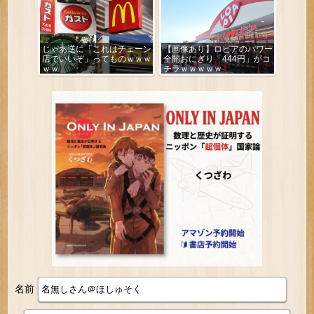
じゃあ逆に「これはチェーン
【画像あり】ロピアのパワー
店でいいぞ」ってものｗｗｗ
全開おにぎり「444円」がコ
ｗｗ
チラｗｗｗｗｗ
名前