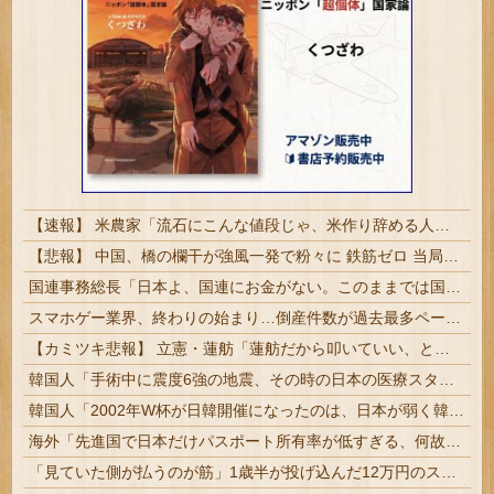
【速報】 米農家「流石にこんな値段じゃ、米作り辞める人、出るんじゃないかなあ？？」
【悲報】 中国、橋の欄干が強風一発で粉々に 鉄筋ゼロ 当局「接着剤でくっつけただけ」「正常で、品質問題はない」
国連事務総長「日本よ、国連にお金がない。このままでは国連が完全崩壊する。助けろ」
スマホゲー業界、終わりの始まり…倒産件数が過去最多ペース「数億円かけても爆タヒ」
【カミツキ悲報】 立憲・蓮舫「蓮舫だから叩いていい、との報道に何度も向き合ってきました」→ツッコミ殺到
韓国人「手術中に震度6強の地震、その時の日本の医療スタッフたちの姿をご覧ください」→「マジで鳥肌立った」「こういう姿は韓国も見習わないと」「あん...
韓国人「2002年W杯が日韓開催になったのは、日本が弱く韓国が圧倒的一強だったから言われてるけど本当なのか・・・？」
海外「先進国で日本だけパスポート所有率が低すぎる、何故なのか」
「見ていた側が払うのが筋」1歳半が投げ込んだ12万円のスマホ、半額提示した母親は冷たい？