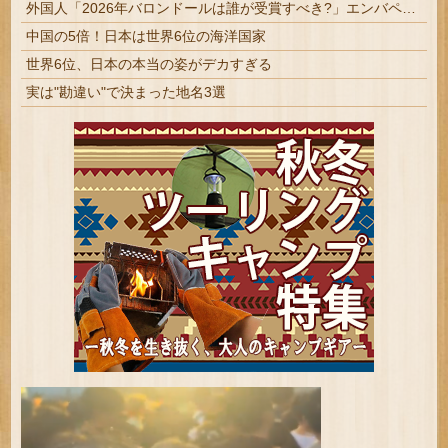
外国人「2026年バロンドールは誰が受賞すべき?」エンバペ、今季無冠でも初受賞か!?海外ファンが考える本命とは!?【海外の反応】
中国の5倍！日本は世界6位の海洋国家
世界6位、日本の本当の姿がデカすぎる
実は"勘違い"で決まった地名3選