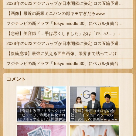
2028年のU23アジアカップが日本開催に決定 ロス五輪予選を兼ねた大会
【画像】最近の高級ミニバンの顔キモすぎだろwww
フジテレビの新ドラマ「Tokyo middle 30」にベガルタ仙台っぽいネタが登場
【悲報】美容師「…手は尽くしました」おば「ｱｯ…ｯｽ…」→
2028年のU23アジアカップが日本開催に決定 ロス五輪予選を兼ねた大会
【腹筋崩壊】最強に笑える面白画像、限界まで貼っていけｗｗｗ
フジテレビの新ドラマ「Tokyo middle 30」にベガルタ仙台っぽいネタが登場
コメント
【有能】政府「トラックはサ
【悲報】食用コオロギの会
ービスエリア利用有料化すれ
社、「インターネットのデ
ばサボらず走るし流問題解決
マ」のせいで倒産ｗｗｗｗｗ
じゃね？」