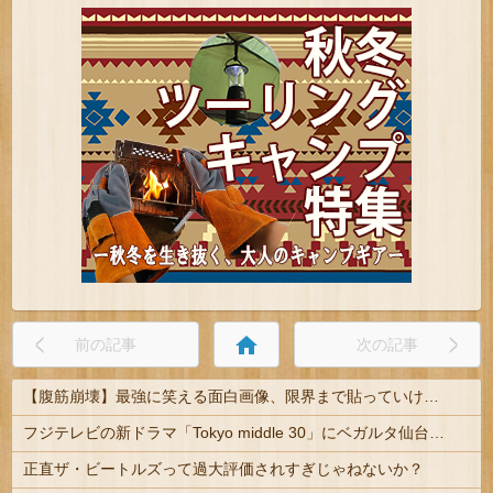
home
前の記事
次の記事
【腹筋崩壊】最強に笑える面白画像、限界まで貼っていけｗｗｗ
フジテレビの新ドラマ「Tokyo middle 30」にベガルタ仙台っぽいネタが登場
正直ザ・ビートルズって過大評価されすぎじゃねないか？