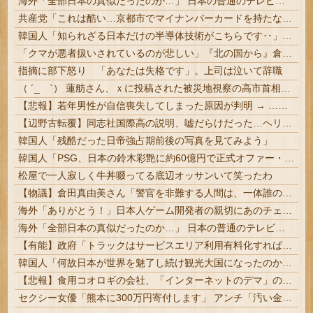
海外「全部日本の真似だったのか…」 日本の普通のテレビ番組が最新SNSの数十年先を行っていたと話題に
共産党「これは酷い…京都市でマイナンバーカードを持たない29万人がポイント給付事業から排除された」
韓国人「知られざる日本だけの半導体技術がこちらです‥」→「サムスンがなければiPhoneが作れないと信じていたのに‥」
「クマが悪者扱いされているのが悲しい」『北の国から』倉本聰が語った現代社会への違和感 「バブル期以降、ドラマはつまらなくなった」
指摘に部下怒り 「あなたは失格です」。上司は泣いて辞職
（ ´_ゝ`） 蓮舫さん、ｘに投稿された被災地視察の高市首相の写真を猛批判「掲載するのを止める人は誰もいなかったのか」「あまりにも愕然としていま...
【悲報】若年男性が自信喪失してしまった原因が判明 → ………
【辺野古転覆】同志社国際高の説明、嘘だらけだった…ヘリ基地反対協議会の虚偽説明も判明してネット民の怒り爆発
韓国人「残酷だった日帝強占期前後の写真を見てみよう」
韓国人「PSG、日本の鈴木彩艶に約60億円で正式オファー・・・」→「あいつがそれほどなのか（ブルブル）」「レギュラーとして出れるとは思わないけど、それでもやっぱり羨ましいね」
松屋で一人寂しく牛丼啜ってる底辺オッサンいて笑ったわ
【物議】倉田真由美さん「警官を非難する人間は、一体誰の命を守りたいのか」
海外「ありがとう！」日本人ゲーム開発者の親切にあのチェコの英雄も超感動
海外「全部日本の真似だったのか…」 日本の普通のテレビ番組が最新SNSの数十年先を行っていたと話題に
【有能】政府「トラックはサービスエリア利用有料化すればサボらず走るし流問題解決じゃね？」
韓国人「何故日本が世界を魅了し続け観光大国になったのか？その理由がこちら‥」→「文化的なソフトパワーが凄い」
【悲報】食用コオロギの会社、「インターネットのデマ」のせいで倒産ｗｗｗｗｗ
セクシー女優「熊本に300万円寄付します」 アンチ「汚い金ありがとう♥」