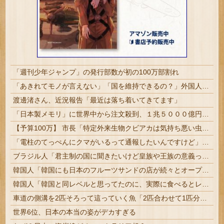
「週刊少年ジャンプ」の発行部数が初の100万部割れ
「あきれてモノが言えない」「国を維持できるの？」外国人の永住許可要件の厳格化で在日中国人の本音は？
渡邊渚さん、近況報告「最近は落ち着いてきてます」
「日本製メモリ」に世界中から注文殺到、１兆５０００億円で工場増築へ
【予算100万】 市長「特定外来生物クビアカは気持ち悪い虫だしそんな需要ないと思う」1匹300円相当の報奨金→初日に42万取られ焦り
「電柱のてっぺんにクマがいるって通報したいんですけど」電線のすぐ横で腕木にしがみつく一頭【海外の反応】
ブラジル人「君主制の国に聞きたいけど皇族や王族の意義って何？」
韓国人「韓国にも日本のフルーツサンドの店が続々とオープンしているようですが、本当にあんなのが美味しいんですか？」
韓国人「韓国と同レベルと思ってたのに、実際に食べるとレベルが違って衝撃を受けた日本の料理がこちら・・・」
車道の側溝を2匹そろって這っていく魚「2匹合わせて1匹分のバカ」【海外の反応】
世界6位、日本の本当の姿がデカすぎる