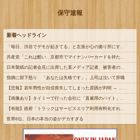
保守速報
新着ヘッドライン
「毎日、渋谷でデモが起きてる」と左派が心の拠り所にする動画、目撃者から総ツッコミを食らってしまっており……
共産党「これは酷い…京都市でマイナンバーカードを持たない29万人がポイント給付事業から排除された」
日本製紙の記者会見に出席した某メディア記者、被害者の個人情報を執拗に聞き出そうとしてしまい……
指摘に部下怒り 「あなたは失格です」。上司は泣いて辞職
【悲報】若年男性が自信喪失してしまった原因が判明 → ………
【画像あり】タイミーで行った会社に「直雇用のバイト」で行った結果ｗｗｗｗｗ
【有能】政府「トラックはサービスエリア利用有料化すればサボらず走るし流問題解決じゃね？」
世界6位、日本の本当の姿がデカすぎる