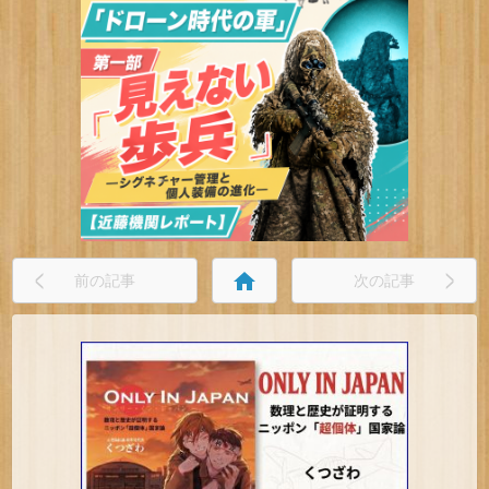
home
前の記事
次の記事