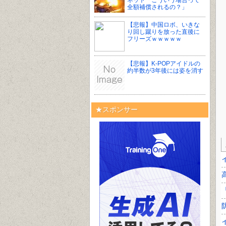
ネット「こういう場合って
全額補償されるの？」
【悲報】中国ロボ、いきな
り回し蹴りを放った直後に
フリーズｗｗｗｗｗ
【悲報】K-POPアイドルの
約半数が3年後には姿を消す
★スポンサー