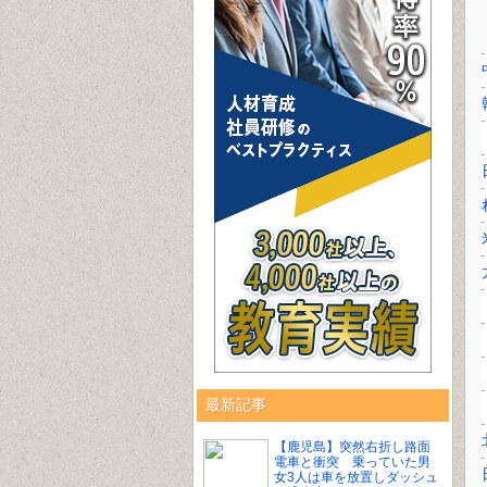
最新記事
【鹿児島】突然右折し路面
電車と衝突 乗っていた男
女3人は車を放置しダッシュ