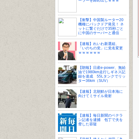
ーラーを締め出しｗｗｗ
【衝撃】中国製ルーター20
機種にバックドア発見！ ネ
ットに繋ぐだけで35秒ごと
に中国のサーバーと通信
【速報】れいわ新選組、
「いのちの党」に党名変更
ｗｗｗｗｗｗ
【朗報】日産e-power、無給
油で1980km走行しギネス記
録を達成 55Lタンクでリッ
ター36km（SUV）
【速報】北朝鮮が日本海に
向けてミサイル発射
【速報】毎日新聞のベテラ
ン記者を逮捕 包丁で夫を
脅した容疑