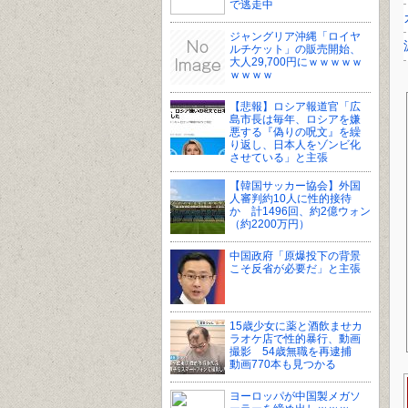
で逃走中
ジャングリア沖縄「ロイヤ
ルチケット」の販売開始、
大人29,700円にｗｗｗｗｗ
ｗｗｗｗ
【悲報】ロシア報道官「広
島市長は毎年、ロシアを嫌
悪する『偽りの呪文』を繰
り返し、日本人をゾンビ化
させている」と主張
【韓国サッカー協会】外国
人審判約10人に性的接待
か 計1496回、約2億ウォン
（約2200万円）
中国政府「原爆投下の背景
こそ反省が必要だ」と主張
15歳少女に薬と酒飲ませカ
ラオケ店で性的暴行、動画
撮影 54歳無職を再逮捕
動画770本も見つかる
ヨーロッパが中国製メガソ