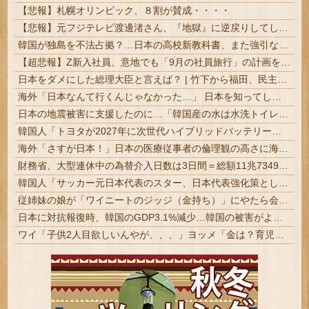
【悲報】札幌オリンピック、８割が賛成・・・・
【悲報】元フジテレビ渡邊渚さん、『地獄』に逆戻りしてしまう・・・・・
韓国が独島を不法占拠？…日本の高校新教科書、また強引な主張＝韓国の反応
【超悲報】Z新入社員、意地でも「9月の社員旅行」の計画をやらないｗｗｗｗｗ
日本をダメにした総理大臣と言えば？ | 竹下から福田、民主3代、岸田石破
海外「日本なんて行くんじゃなかった…」 日本を知ってしまったディズニー信者、帰国後『本家』に失望する事態に
日本の地震被害に支援したのに…「韓国産の水は水洗トイレに」
韓国人「トヨタが2027年に次世代ハイブリッドバッテリーを導入へ！最大1000kmの航続距離や超高速充電を目指す」
海外「さすが日本！」日本の医療従事者の倫理観の高さに海外が超感動
財務省、大型連休中の為替介入日数は3日間＝総額11兆7349億円 | 俺等の税金を投げ捨ててトレーダーの餌にしてんの？ | 外貨準備がどんどん減っていくな
韓国人「サッカー元日本代表のスター、日本代表強化策として“韓日定期戦”の復活を提案・・・」→「これはマジで良いと思う」「今すぐやったらガチでボコられるだろうね 10年後にやらないか？」「やめてくれ、勝っても負けても後味が悪い」
従姉妹の娘が「ワイニートのジッジ（金持ち）」にやたら会いに来る理由ｗｗｗｗｗ
日本に対抗報復時、韓国のGDP3.1%減少…韓国の被害がより大きい＝韓国の反応
ワイ「子供2人目欲しいんやが、、、」ヨッメ「金は？育児は？私の仕事は？キャリアは？」