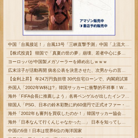
中国「台風接近！」台風13号「三峡直撃予測」中国「上流大洪水！（三峡上流」中国都市「8/5の映像（動画」三峡ダム「緊急放流（決壊危機」中国「下流大水害（震え声」→
【株式投資】 韓国で「真夏の世の夢」崩壊、若者中心に多くの人が「人生オワタ」―中国メディア
ヨーロッパが中国製メガソーラーを締め出しｗｗｗ
広末涼子が活動再開 病名公表を決意させた、次男からの言葉明かす
【金利上昇】 年24万円負担増 30代住宅ローンで、内閣府試算
外国人「2002年W杯は?」韓国サッカーに衝撃的不祥事！W杯予選でレフリーへの性的接待発覚！海外騒然！【海外の反応】
海外「FIFA会長に推薦しよう」名将ベンゲルが出したインファティーノの計画に関する声明に海外大騒ぎ！（海外の反応）
韓国人「PSG、日本の鈴木彩艶に約60億円で正式オファー・・・」→「あいつがそれほどなのか（ﾌﾞﾙﾌﾞﾙ）」「レギュラーとして出れるとは思わない...
海外「2002年も審判を買収したのか！」韓国サッカー協会による国際試合の審判買収が発覚し大騒ぎ！【海外の反応】
海外「日本なんて行くんじゃなかった…」 日本を知ってしまったディズニー信者、帰国後『本家』に失望する事態に
中国の5倍！日本は世界6位の海洋国家