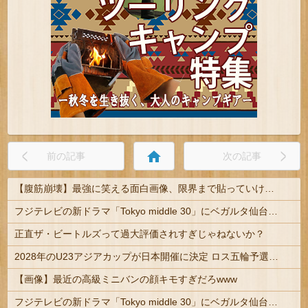
home
前の記事
次の記事
【腹筋崩壊】最強に笑える面白画像、限界まで貼っていけｗｗｗ
フジテレビの新ドラマ「Tokyo middle 30」にベガルタ仙台っぽいネタが登場
正直ザ・ビートルズって過大評価されすぎじゃねないか？
2028年のU23アジアカップが日本開催に決定 ロス五輪予選を兼ねた大会
【画像】最近の高級ミニバンの顔キモすぎだろwww
フジテレビの新ドラマ「Tokyo middle 30」にベガルタ仙台っぽいネタが登場