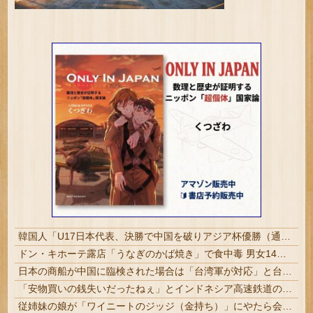
韓国人「U17日本代表、決勝で中国を破りアジア杯優勝（通算5回目・最多優勝国）」→「韓国は8強で落ちたのに・・・もう越えられない壁になってしまったね」「韓国は監督の問題が大きい」「日本はもうどんなに精神勝利したところで超えられない壁である」
ドン・キホーテ露店「うなぎのかば焼き」で食中毒 男女14人が発熱や腹痛など訴え…サルモネラ属の菌検出 | ドンキで食い物は危険 | 75℃で1分以上焼けばサルモネラ菌は死ぬのに
日本の商船が中国に臨検された場合は「台湾軍が対応」と台湾軍トップ！
「安物買いの銭失いだったねぇ」とインドネシア高速鉄道の最終処分に日本側騒然、国家予算は使わないというと何が財源なんだ？
従姉妹の娘が「ワイニートのジッジ（金持ち）」にやたら会いに来る理由ｗｗｗｗｗ