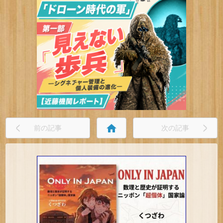
home
前の記事
次の記事