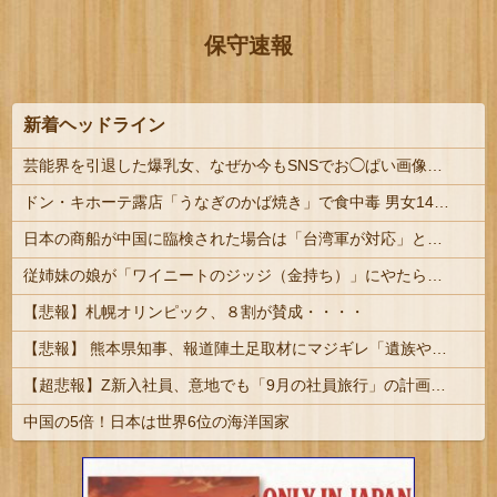
保守速報
新着ヘッドライン
芸能界を引退した爆乳女、なぜか今もSNSでお◯ぱい画像を投稿！
ドン・キホーテ露店「うなぎのかば焼き」で食中毒 男女14人が発熱や腹痛など訴え…サルモネラ属の菌検出 | ドンキで食い物は危険 | 75℃で1分以上焼けばサルモネラ菌は死ぬのに
日本の商船が中国に臨検された場合は「台湾軍が対応」と台湾軍トップ！
従姉妹の娘が「ワイニートのジッジ（金持ち）」にやたら会いに来る理由ｗｗｗｗｗ
【悲報】札幌オリンピック、８割が賛成・・・・
【悲報】 熊本県知事、報道陣土足取材にマジギレ「遺族や被災者から強い不満でてる！」 → 記者「例えば？」 → 知事、怒り通り越して呆れてしまう ………
【超悲報】Z新入社員、意地でも「9月の社員旅行」の計画をやらないｗｗｗｗｗ
中国の5倍！日本は世界6位の海洋国家