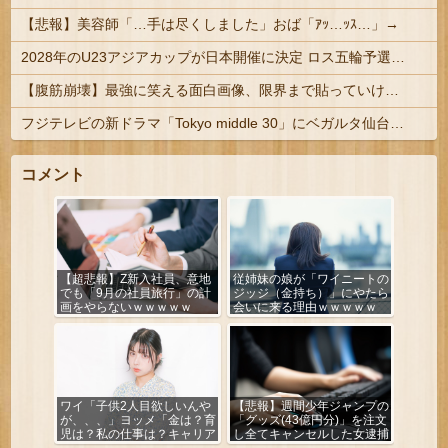
【悲報】美容師「…手は尽くしました」おば「ｱｯ…ｯｽ…」→
2028年のU23アジアカップが日本開催に決定 ロス五輪予選を兼ねた大会
【腹筋崩壊】最強に笑える面白画像、限界まで貼っていけｗｗｗ
フジテレビの新ドラマ「Tokyo middle 30」にベガルタ仙台っぽいネタが登場
コメント
【超悲報】Z新入社員、意地
従姉妹の娘が「ワイニートの
でも「9月の社員旅行」の計
ジッジ（金持ち）」にやたら
画をやらないｗｗｗｗｗ
会いに来る理由ｗｗｗｗｗ
ワイ「子供2人目欲しいんや
【悲報】週間少年ジャンプの
が、、、」ヨッメ「金は？育
「グッズ(43億円分)」を注文
児は？私の仕事は？キャリア
し全てキャンセルした女逮捕