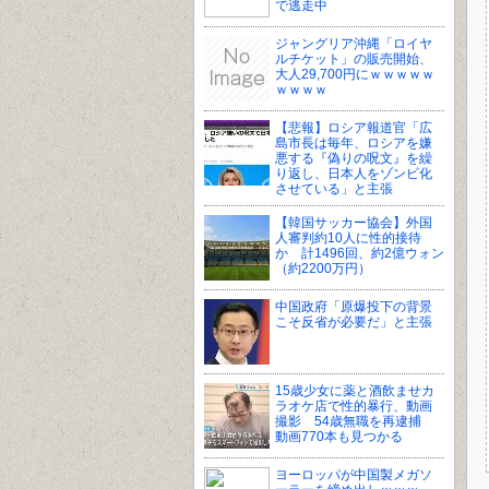
で逃走中
ジャングリア沖縄「ロイヤ
ルチケット」の販売開始、
大人29,700円にｗｗｗｗｗ
ｗｗｗｗ
【悲報】ロシア報道官「広
島市長は毎年、ロシアを嫌
悪する『偽りの呪文』を繰
り返し、日本人をゾンビ化
させている」と主張
【韓国サッカー協会】外国
人審判約10人に性的接待
か 計1496回、約2億ウォン
（約2200万円）
中国政府「原爆投下の背景
こそ反省が必要だ」と主張
15歳少女に薬と酒飲ませカ
ラオケ店で性的暴行、動画
撮影 54歳無職を再逮捕
動画770本も見つかる
ヨーロッパが中国製メガソ