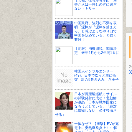
【悲報】後ろから岸田「為
替介入は一時しのぎに過ぎ
ない（キリッ」
中国政府、強烈な不満を表
明「泥棒が『泥棒を捕まえ
ろ』と叫ぶようなやり口で
中国を貶めている」と強く
非難！
【朗報】消費減税、閣議決
定 来年4月から2年間1％に
2
韓国人インフルエンサー
(49)、日本で次々と車に衝
突 計7台巻き込み 八王子
日本が長距離巡航ミサイル
の試験発射に成功！北朝鮮
が激怒「日本が戦争国家に
なろうとしている」「絶対
に傍観しない、必ず後悔さ
せる」
一体なぜ？ 【衝撃】EVが充
電中に突然爆発炎上！ 中国