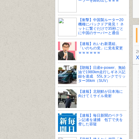
ーラーを締め出しｗｗｗ
【衝撃】中国製ルーター20
機種にバックドア発見！ ネ
ットに繋ぐだけで35秒ごと
に中国のサーバーと通信
【速報】れいわ新選組、
「いのちの党」に党名変更
2
ｗｗｗｗｗｗ
【朗報】日産e-power、無給
油で1980km走行しギネス記
録を達成 55Lタンクでリッ
ター36km（SUV）
【速報】北朝鮮が日本海に
向けてミサイル発射
【速報】毎日新聞のベテラ
ン記者を逮捕 包丁で夫を
脅した容疑