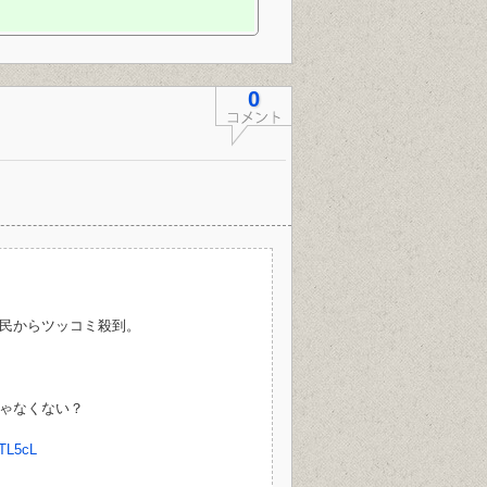
0
民からツッコミ殺到。
ゃなくない？
CTL5cL