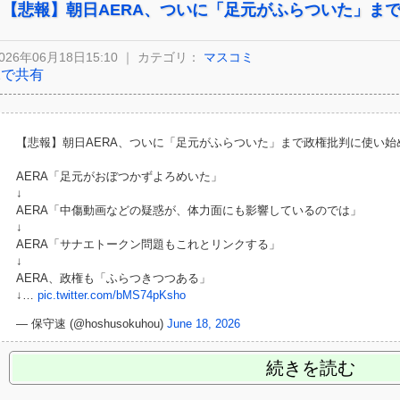
【悲報】朝日AERA、ついに「足元がふらついた」ま
026年06月18日15:10 ｜ カテゴリ：
マスコミ
Xで共有
【悲報】朝日AERA、ついに「足元がふらついた」まで政権批判に使い始
AERA「足元がおぼつかずよろめいた」
↓
AERA「中傷動画などの疑惑が、体力面にも影響しているのでは」
↓
AERA「サナエトークン問題もこれとリンクする」
↓
AERA、政権も「ふらつきつつある」
↓…
pic.twitter.com/bMS74pKsho
— 保守速 (@hoshusokuhou)
June 18, 2026
続きを読む