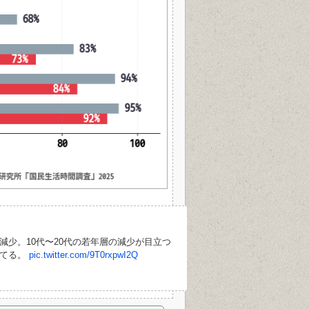
に減少。10代〜20代の若年層の減少が目立つ
してる。
pic.twitter.com/9T0rxpwI2Q