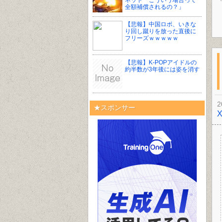
ネット「こういう場合って
全額補償されるの？」
【悲報】中国ロボ、いきな
り回し蹴りを放った直後に
フリーズｗｗｗｗｗ
【悲報】K-POPアイドルの
約半数が3年後には姿を消す
2
★スポンサー