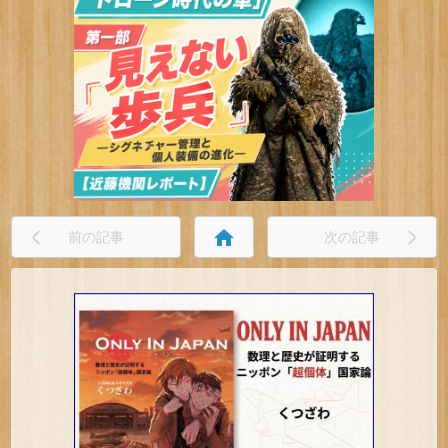
home
前の記事
次の記事