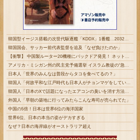
韓国型イージス搭載の次世代駆逐艦「KDDX」1番艦…2032年竣工と公示！
韓国国会、サッカー前代表監督を追及「なぜ負けたのか」
【衝撃】 中国製ルーター20機種にバックドア発見！ ネットに繋ぐだけで35秒ごとに中国のサーバーと通信
アメリカ・ミシガン州の民主党予備選挙 イスラム教徒の“急進左派”候補が勝利確実に⋯トランプ氏は批判
日本人「世界のみんなは普段からタコを食べてるの？」
韓国人「何故平和な江戸時代も日本人がチョンマゲをしていたのか、その驚くべき理由がこちらです」→「これが当時の社会構造‥」
韓国人「日本のXで話題になったエアコンの臭いを消す方法をご覧ください」→「これマジ？」
外国人「早朝の築地に行ってみたらこんな寿司が売られてた」
中国の5倍！日本は世界6位の海洋国家
世界6位、日本の本当の姿がデカすぎる
なぜ？日本の海岸線がオーストラリア超え