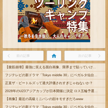
home
前の記事
次の記事
【腹筋崩壊】最強に笑える面白画像、限界まで貼っていけｗｗｗ
フジテレビの新ドラマ「Tokyo middle 30」にベガルタ仙台っぽいネタが登場
正直ザ・ビートルズって過大評価されすぎじゃねないか？
2028年のU23アジアカップが日本開催に決定 ロス五輪予選を兼ねた大会
【画像】最近の高級ミニバンの顔キモすぎだろwww
フジテレビの新ドラマ「Tokyo middle 30」にベガルタ仙台っぽいネタが登場