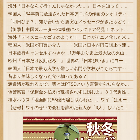
海外「日本なんて行くんじゃなかった…」 日本を知ってしまったディズニー信者、帰国後『本家』に失望する事態に
韓国人「54年前に放送された日本アニメの作画のクオリティがこちら…」→「これは現代でも通用する…（ブルブル」＝韓国の反応
「明日ひま？」知り合いから唐突なメッセージがきたらどうする？
【衝撃】中国製ルーター20機種にバックドア発見！ ネットに繋ぐだけで35秒ごとに中国のサーバーと通信
海外「ディズニーがゴミのようだ！」日本がアニメ化した米人気SF作品に絶賛の声が殺到中
韓国人「米国が円買い介入・・・米国と日本が円安阻止へ連携」→「日本にはめっちゃ気を遣ってあげるねｗ」「ウォンも救ってくれ・・・」
日本旅行キャンセルすべきか…1万年ぶり史上最大級の火山の兆し＝韓国の反応
欧州「日本だけ反則だろ…」 世界の『日本びいき』にヨーロッパ全土から不満の声
韓国人「日本で最も入学が難しい名門小学校がこちらです‥」→「エリート人生が確定する超難関ルート‥」
昔より美味しくなった食べ物ってある？
渡邊渚が現れるまで、我々はPTSDという言葉すら知らなかったという事実
偽警察官「保釈金を払えば逮捕されずに済むよ」３０代男性が1342万円だまし取られる
積水ハウス「地面師に55億円騙し取られた…」ワイ「はえーかわいそう…会社滅茶苦茶やろなぁ」
【悲報】ワイのせいで会社を辞めた新人が「3人」もいたことが発覚ｗｗｗｗｗ