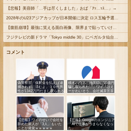
【悲報】美容師「…手は尽くしました」おば「ｱｯ…ｯｽ…」→
2028年のU23アジアカップが日本開催に決定 ロス五輪予選を兼ねた大会
【腹筋崩壊】最強に笑える面白画像、限界まで貼っていけｗｗｗ
フジテレビの新ドラマ「Tokyo middle 30」にベガルタ仙台っぽいネタが登場
コメント
偽警察官「保釈金を払えば逮
積水ハウス「地面師に55億円
捕されずに済むよ」３０代男
騙し取られた…」ワイ「はえ
性が1342万円だまし取られる
ーかわいそう…会社滅茶苦茶
やろなぁ」
【悲報】ワイのせいで会社を
【悲報】Googleのエンジニア
辞めた新人が「3人」もいた
「AIで仕事がつまらなくなっ
ことが発覚ｗｗｗｗｗ
た」