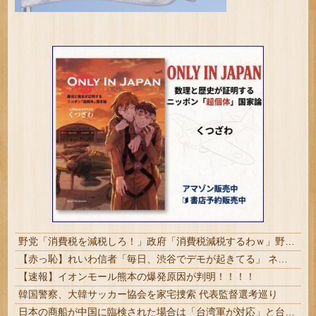
野党「消費税を減税しろ！」政府「消費税減税するわｗ」野党「消費税を減税するな！」
【赤っ恥】れいわ信者「毎日、渋谷でデモが起きてる」 ネット「参加者の少なさを隠すために通行人に混じってるのリプ欄でバラされてて草」
【速報】イオンモール熊本の爆発原因が判明！！！！
韓国警察、大韓サッカー協会を家宅捜索 代表監督選考巡り
日本の商船が中国に臨検された場合は「台湾軍が対応」と台湾軍トップ！