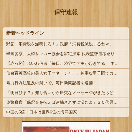
保守速報
新着ヘッドライン
野党「消費税を減税しろ！」政府「消費税減税するわｗ」野党「消費税を減税するな！」
韓国警察、大韓サッカー協会を家宅捜索 代表監督選考巡り
【赤っ恥】れいわ信者「毎日、渋谷でデモが起きてる」 ネット「参加者の少なさを隠すために通行人に混じってるのリプ欄でバラされてて草」
仙台育英高校の美人女子マネージャー、神聖な甲子園でカメラに向かってウインクをしてしまうｗｗｗｗｗ（動画あり）
暴力行為法違反の疑いで、毎日新聞記者を逮捕
「明日ひま？」知り合いから唐突なメッセージがきたらどうする？
偽警察官「保釈金を払えば逮捕されずに済むよ」３０代男性が1342万円だまし取られる
中国の5倍！日本は世界6位の海洋国家