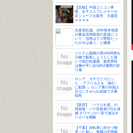
【悲報】中国コミコン界
隈、女子コスプレイヤーが
足ジュースを販売 大盛況
ｗｗｗｗ
共産党区議、16年熊本地震
の募金流用疑惑の党員につ
いて「当時はクズ野郎だっ
たが今は違う」と擁護
ベトナム国籍の男(44)同僚を
刃物で殺害しようとした疑
いで現行犯逮捕 被害男性
は胸や手に全治約2週間の切
り傷
ロシア、ガチでクズだっ
た… アフリカ人を「旅行」
に勧誘 → ロシア軍の外国人
兵士にさせられ前線で大量
戦死
【新宿】「パクられ屋」の
韓国籍・パク容疑者(70)を逮
捕 タワマンの一室で違法ポ
ーカーを開帳
【千葉】自転車に排せつ物
塗った疑い、無職の中国籍