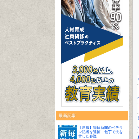
最新記事
【速報】毎日新聞のベテラ
ン記者を逮捕 包丁で夫を
脅した容疑