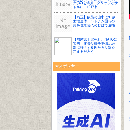
女(37)を逮捕 グリップとサ
ドルに 松戸市
【埼玉】飯能の山中に91歳
女性遺体、ベトナム国籍の
男を住居侵入の容疑で逮捕
【無慈悲】北朝鮮、NATOに
警告「露骨な戦争準備…絶
対に許さず断固たる反撃を
加えるだろう」
★スポンサー