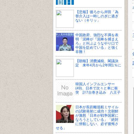
【悲報】後ろから岸田「為
替介入は一時しのぎに過ぎ
ない（キリッ」
中国政府、強烈な不満を表
明「泥棒が『泥棒を捕まえ
ろ』と叫ぶようなやり口で
中国を貶めている」と強く
非難！
【朗報】消費減税、閣議決
定 来年4月から2年間1％に
韓国人インフルエンサー
(49)、日本で次々と車に衝
突 計7台巻き込み 八王子
日本が長距離巡航ミサイル
の試験発射に成功！北朝鮮
が激怒「日本が戦争国家に
なろうとしている」「絶対
に傍観しない、必ず後悔さ
せる」