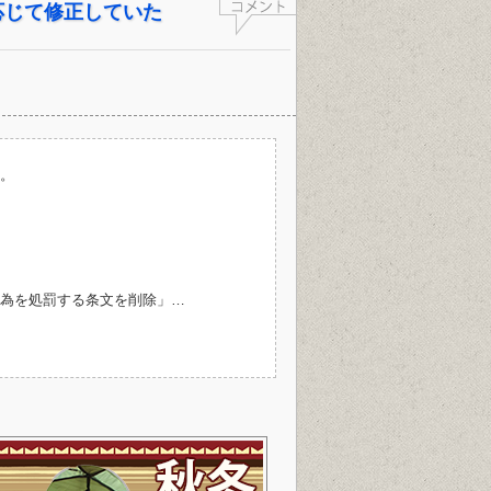
応じて修正していた
。
為を処罰する条文を削除」…