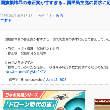
国旗損壊罪の修正案が甘すぎる…国民民主党の要求に
026年06月16日18:15 ｜ カテゴリ：
政治
Xで共有
国旗損壊罪の修正案が甘すぎる…国民民主党の要求に応じて修正していた
・当初：損壊＋撮影・配信行為も処罰
・修正後：配信部分を全削除
自民党総務会で了承
「損壊している状況を撮影し、映像を不特定多数に提供するなどの配信行
pic.twitter.com/IRgWLcFKFV
— 保守速 (@hoshusokuhou)
June 16, 2026