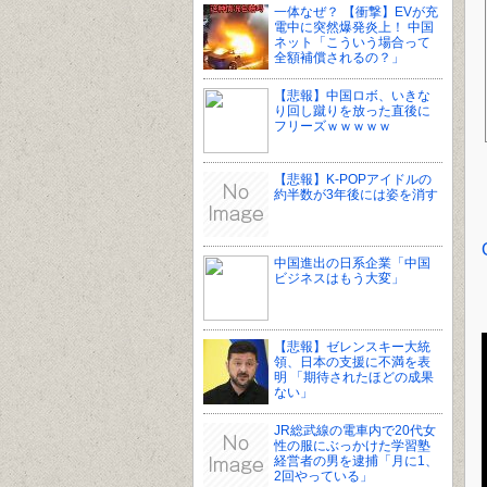
一体なぜ？ 【衝撃】EVが充
電中に突然爆発炎上！ 中国
ネット「こういう場合って
全額補償されるの？」
【悲報】中国ロボ、いきな
り回し蹴りを放った直後に
フリーズｗｗｗｗｗ
【悲報】K-POPアイドルの
約半数が3年後には姿を消す
中国進出の日系企業「中国
ビジネスはもう大変」
【悲報】ゼレンスキー大統
領、日本の支援に不満を表
明 「期待されたほどの成果
ない」
JR総武線の電車内で20代女
性の服にぶっかけた学習塾
経営者の男を逮捕「月に1、
2回やっている」