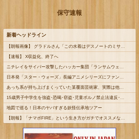
保守速報
新着ヘッドライン
【朗報画像】 グラドルさん「この水着はデスノートのミサミサをイメージしました」
【速報】 X収益化、終了へ
ニチレイをサイバー攻撃したハッカー集団「ランサムウェア」 個人情報など20万件以上をダークウェブ上に公開か
日本発「スター・ウォーズ」長編アニメシリーズにファン興奮…「劇場版にして欲しい」「艦隊戦も派手で面白い」！
あっち系が持ち上げまくっていた某覆面芸術家、実際は他人に迷惑をかけまくりだったと証明されてしまい……
15歳男子中学生を強盗･恐喝･窃盗･児童ポルノ禁止法違反･リベンジポルノ防止法違反など6事件7つの容疑で逮捕･送検 #福岡 | 全部しょぼいけどこのまま年取るとめんどくさいな
地図で巡る！日本のヤバすぎる妖怪伝承地ツアー
【朗報】「ナマポFIRE」という生き方がガチでオススメな理由を説明するｗｗｗｗｗ