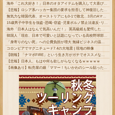
海外「これ大好き！」日本のオタアイテムを購入して大喜びの米国人美女に海外が大騒ぎ
【悲報】ロシア系ハッカー集団の要求を拒否して神復旧した大手冷凍ニチレイ、宣言通り全ての盗んだデータが公開される
無気力な韓国代表、オーストリアにも0-1で敗北…3月のAマッチは2敗で終＝韓国の反応
15歳男子中学生を強盗･恐喝･窃盗･児童ポルノ禁止法違反･リベンジポルノ防止法違反など6事件7つの容疑で逮捕･送検 #福岡 | 全部しょぼいけどこのまま年取るとめんどくさいな
海外「日本人はなんて気高いんだ！」 英高級紙も驚愕した極限の中の日本人の姿に世界が衝撃
韓国人「現在、日本で可愛いと話題になっている高校野球部のマネージャーがこちら…」→「可愛い…（ブルブル」＝韓国の反応
「身寄りのない死」への公費負担が増大 無縁ビジネスの温床に | 安楽死制度化で全て解決
コロンビアでマグニチュード7.4の大地震 | 現地の映像
【朗報】「ナマポFIRE」という生き方がガチでオススメな理由を説明するｗｗｗｗｗ
【悲報】日本人、もはや何も欲しがらなくなるｗｗｗｗｗ
【画像あり】転売屋の娘「ママー！ちいかわのシール貼ったよー！」親「！！！！！！」