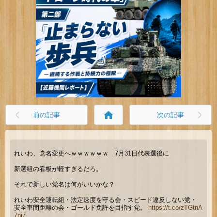
home
前の記事
次の記事
れいわ、党名変更へｗｗｗｗｗｗ 7月31日代表選後に
新選組の看板が軽すぎるだろ。
それで新しい党名は何がいいかな？
れいわ安全運転組・法定速度を守る会・スピード違反しない党・
安全車間距離の会・ゴールド免許を目指す党。
https://t.co/zTGtnA
7nj7