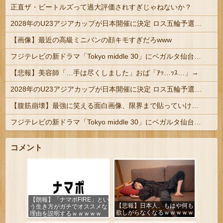
正直ザ・ビートルズって過大評価されすぎじゃねないか？
2028年のU23アジアカップが日本開催に決定 ロス五輪予選を兼ねた大会
【画像】最近の高級ミニバンの顔キモすぎだろwww
フジテレビの新ドラマ「Tokyo middle 30」にベガルタ仙台っぽいネタが登場
【悲報】美容師「…手は尽くしました」おば「ｱｯ…ｯｽ…」→
2028年のU23アジアカップが日本開催に決定 ロス五輪予選を兼ねた大会
【腹筋崩壊】最強に笑える面白画像、限界まで貼っていけｗｗｗ
フジテレビの新ドラマ「Tokyo middle 30」にベガルタ仙台っぽいネタが登場
コメント
【朗報】「ナマポFIRE」とい
【悲報】日本人、もはや何も
う生き方がガチでオススメな
欲しがらなくなるｗｗｗｗｗ
理由を説明するｗｗｗｗｗ