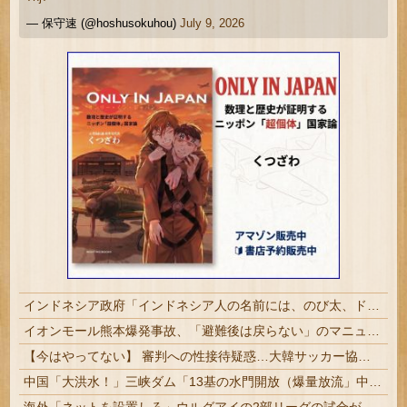
— 保守速 (@hoshusokuhou)
July 9, 2026
インドネシア政府「インドネシア人の名前には、のび太、ドラえもん、スネ夫、ナルト、しんちゃんなどあります」
イオンモール熊本爆発事故、「避難後は戻らない」のマニュアル機能せず「貴重品OK」と許可か 車のカギを取りに自己判断で戻った人も
【今はやってない】 審判への性接待疑惑…大韓サッカー協会が声明「現在は一切発生していない」
中国「大洪水！」三峡ダム「13基の水門開放（爆量放流」中国都市「三峡上流で豪雨！（三峡下流で水害」長江と黄河「同時氾濫危機」台風13号「中国本土上陸（画像」→