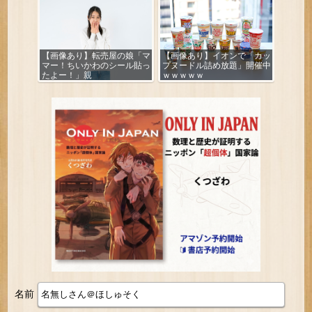
【画像あり】転売屋の娘「マ
【画像あり】イオンで「カッ
マー！ちいかわのシール貼っ
プヌードル詰め放題」開催中
たよー！」親
ｗｗｗｗｗ
「！！！！！！」
名前