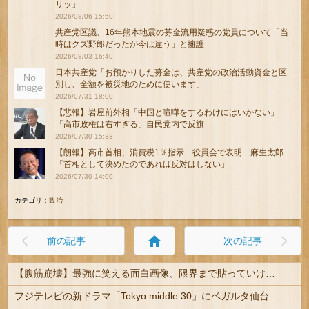
リッ」
2026/08/06 15:50
共産党区議、16年熊本地震の募金流用疑惑の党員について「当
時はクズ野郎だったが今は違う」と擁護
2026/08/03 16:40
日本共産党「お預かりした募金は、共産党の政治活動資金と区
別し、全額を被災地のために使います」
2026/07/31 18:00
【悲報】岩屋前外相「中国と喧嘩をするわけにはいかない」
「高市政権は右すぎる」自民党内で反旗
2026/07/30 15:33
【朗報】高市首相、消費税1％指示 役員会で表明 麻生太郎
「首相として決めたのであれば反対はしない」
2026/07/30 14:00
カテゴリ：
政治
home
前の記事
次の記事
【腹筋崩壊】最強に笑える面白画像、限界まで貼っていけｗｗｗ
フジテレビの新ドラマ「Tokyo middle 30」にベガルタ仙台っぽいネタが登場