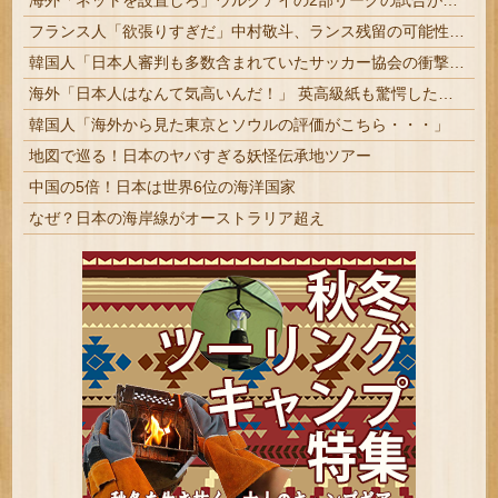
海外「ネットを設置しろ」ウルグアイの2部リーグの試合が引き起こした交通事故に海外びっくり仰天！（海外の反応）
フランス人「欲張りすぎだ」中村敬斗、ランス残留の可能性を会長が示唆！移籍金が交渉の壁に..現地サポの本音がこれ！【海外の反応】
韓国人「日本人審判も多数含まれていたサッカー協会の衝撃的な接待リストに衝撃の声！」→「日本人審判の名前が次々と明るみに‥」
海外「日本人はなんて気高いんだ！」 英高級紙も驚愕した極限の中の日本人の姿に世界が衝撃
韓国人「海外から見た東京とソウルの評価がこちら・・・」
地図で巡る！日本のヤバすぎる妖怪伝承地ツアー
中国の5倍！日本は世界6位の海洋国家
なぜ？日本の海岸線がオーストラリア超え