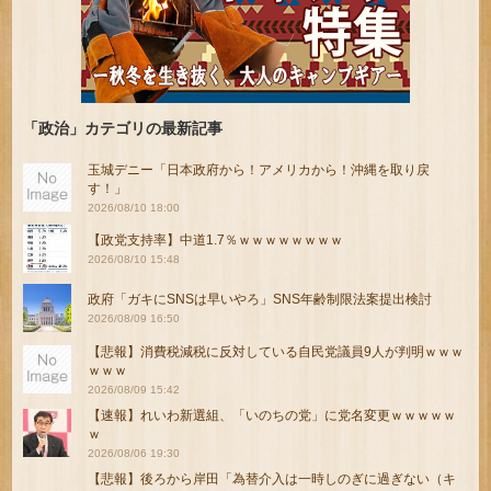
「政治」カテゴリの最新記事
玉城デニー「日本政府から！アメリカから！沖縄を取り戻
す！」
2026/08/10 18:00
【政党支持率】中道1.7％ｗｗｗｗｗｗｗｗ
2026/08/10 15:48
政府「ガキにSNSは早いやろ」SNS年齢制限法案提出検討
2026/08/09 16:50
【悲報】消費税減税に反対している自民党議員9人が判明ｗｗｗ
ｗｗｗ
2026/08/09 15:42
【速報】れいわ新選組、「いのちの党」に党名変更ｗｗｗｗｗ
ｗ
2026/08/06 19:30
【悲報】後ろから岸田「為替介入は一時しのぎに過ぎない（キ