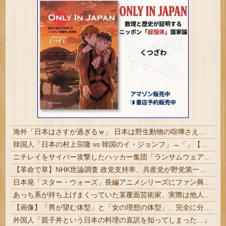
海外「日本はさすが過ぎるｗ」 日本は野生動物の喧嘩さえ可愛くなってしまうと世界が騒然
韓国人「日本の村上宗隆 vs 韓国のイ・ジョンフ」→「」【MLB】
ニチレイをサイバー攻撃したハッカー集団「ランサムウェア」 個人情報など20万件以上をダークウェブ上に公開か
【革命で草】NHK世論調査 政党支持率、共産党が野党第一党に…小池書記局長もはしゃぐ なお中革連は野党６番目
日本発「スター・ウォーズ」長編アニメシリーズにファン興奮…「劇場版にして欲しい」「艦隊戦も派手で面白い」！
あっち系が持ち上げまくっていた某覆面芸術家、実際は他人に迷惑をかけまくりだったと証明されてしまい……
【画像】「男が望む体型」と「女の理想の体型」、完全に分かれてしまうｗｗｗｗｗｗｗｗｗｗｗｗｗｗｗｗｗｗｗｗｗｗ 【Pickup08082903】
外国人「親子丼という日本の料理の直訳を知ってしまった…」