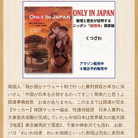
韓国人「我が国がクウェート戦で行った審判買収が本当に深刻である理由がこちら…」→「これはダメなやつ…（ブルブル」＝韓国の反応
パさん「中国が日本を占領するのってすごく簡単だと思うよ。西日本の原発にミサイルを撃ち込めばいい」
国連事務総長「お金がありません。このままでは国連が完全崩壊します。助けて下さい」
【サッカー】韓国サッカー協会、性接待疑惑 日本人審判も含まれると報道 「Jリーグの審判を統括する人物」
大東亜共栄圏が完成していたら今頃日本は世界最大の超大国だった事実
【地震】東京練馬区で震度2、千葉や神奈川でも揺れ…お前ら気付いた？
パヨ「れいわ信者、れいわ知能といった表現は完全に差別表現。メディアは放送禁止用語に指定するべき」