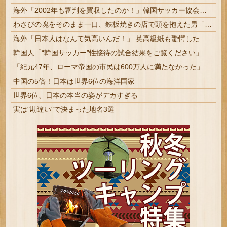
海外「2002年も審判を買収したのか！」韓国サッカー協会による国際試合の審判買収が発覚し大騒ぎ！【海外の反応】
わさびの塊をそのまま一口、鉄板焼きの店で頭を抱えた男「もう時間の匂いまで嗅ぎ分けられるだろ」【海外の反応】
海外「日本人はなんて気高いんだ！」 英高級紙も驚愕した極限の中の日本人の姿に世界が衝撃
韓国人「“韓国サッカー”性接待の試合結果をご覧ください」→「マッサージ効果は間違いないねｗ」「これが本当のベッドサッカーだ」
「紀元47年、ローマ帝国の市民は600万人に満たなかった」——これを帝国の人口だと読むと、話が丸ごと逆になる
中国の5倍！日本は世界6位の海洋国家
世界6位、日本の本当の姿がデカすぎる
実は"勘違い"で決まった地名3選