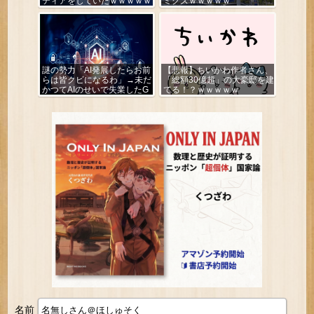
ティアをしていたｗｗｗｗｗ
ミクズｗｗｗｗｗ
謎の勢力「AI発展したらお前
【悲報】ちいかわ作者さん、
らは皆クビになるわ」→未だ
「総額30億超」の大豪邸を建
かつてAIのせいで失業したG
てる！？ｗｗｗｗｗ
民が0人の理由
名前