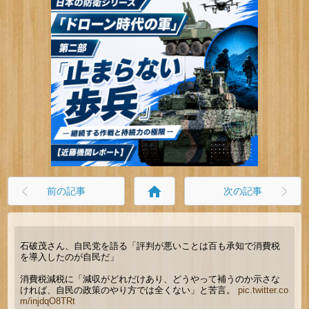
home
前の記事
次の記事
石破茂さん、自民党を語る「評判が悪いことは百も承知で消費税
を導入したのが自民だ」
消費税減税に「減収がどれだけあり、どうやって補うのか示さな
ければ、自民の政策のやり方では全くない」と苦言。
pic.twitter.co
m/injdqO8TRt