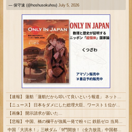
— 保守速 (@hoshusokuhou)
July 5, 2026
【速報】 蓮舫「蓮舫だから叩いて良いという報道」 ネット「高市だから叩いて良いをやってるのがお前だろ」
【ニュース】 日本をダメにした総理大臣、ワースト１位が同点でこの人ｗｗｗｗｗｗ
【画像】 開示請求が届いた…
【悲報】 中国、橋の欄干が強風一発で粉々に 鉄筋ゼロ 当局「接着剤でくっつけただけ」「正常で、品質問題はない」
中国「大洪水！」三峡ダム「9門開放！（全力放流」中国都市「三峡沿線の道路水没」中国政府「高速道路封鎖！」中国ダム「緊急放流に合わせて開門（土砂崩れ発生」→