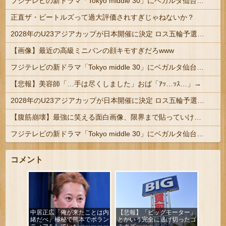
フジテレビの新ドラマ「Tokyo middle 30」にベガルタ仙台っぽいネタが登場
正直ザ・ビートルズって過大評価されすぎじゃねないか？
2028年のU23アジアカップが日本開催に決定 ロス五輪予選を兼ねた大会
【画像】最近の高級ミニバンの顔キモすぎだろwww
フジテレビの新ドラマ「Tokyo middle 30」にベガルタ仙台っぽいネタが登場
【悲報】美容師「…手は尽くしました」おば「ｱｯ…ｯｽ…」→
2028年のU23アジアカップが日本開催に決定 ロス五輪予選を兼ねた大会
【腹筋崩壊】最強に笑える面白画像、限界まで貼っていけｗｗｗ
フジテレビの新ドラマ「Tokyo middle 30」にベガルタ仙台っぽいネタが登場
コメント
中居正広「俺が来たことは内
【悲報】「ビッグモーター」
緒だべ」極秘で熊本でボラン
とかいう完全に逃げ切ったゴ