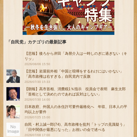
「自民党」カテゴリの最新記事
【悲報】後ろから岸田「為替介入は一時しのぎに過ぎない（キ
リッ」
2026/08/06 15:50
【悲報】岩屋前外相「中国と喧嘩をするわけにはいかない」
「高市政権は右すぎる」自民党内で反旗
2026/07/30 15:33
【朗報】高市首相、消費税1％指示 役員会で表明 麻生太郎
「首相として決めたのであれば反対はしない」
2026/07/30 14:00
日本政府、外国人の永住許可要件厳格化へ 年収、日本人の平
均以上が要件
2026/07/25 15:00
自民・村上誠一郎(74)、高市政権を批判「トップの見識疑う」
「日中関係が最悪になった」お祝いの会で述べる
2026/07/08 17:00