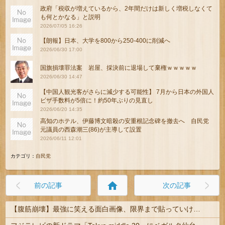
政府「税収が増えているから、2年間だけは新しく増税しなくて
も何とかなる」と説明
2026/07/05 16:26
【朗報】日本、大学を800から250-400に削減へ
2026/06/30 17:00
国旗損壊罪法案 岩屋、採決前に退場して棄権ｗｗｗｗｗ
2026/06/30 14:47
【中国人観光客がさらに減少する可能性】 7月から日本の外国人
ビザ手数料が5倍に！約50年ぶりの見直し
2026/06/20 14:35
高知のホテル、伊藤博文暗殺の安重根記念碑を撤去へ 自民党
元議員の西森潮三(86)が主導して設置
2026/06/11 12:01
カテゴリ：
自民党
home
前の記事
次の記事
【腹筋崩壊】最強に笑える面白画像、限界まで貼っていけｗｗｗ