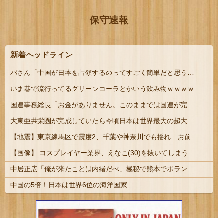
保守速報
新着ヘッドライン
パさん「中国が日本を占領するのってすごく簡単だと思うよ。西日本の原発にミサイルを撃ち込めばいい」
いま巷で流行ってるグリーンコーラとかいう飲み物ｗｗｗｗ
国連事務総長「お金がありません。このままでは国連が完全崩壊します。助けて下さい」
大東亜共栄圏が完成していたら今頃日本は世界最大の超大国だった事実
【地震】東京練馬区で震度2、千葉や神奈川でも揺れ…お前ら気付いた？
【画像】 コスプレイヤー業界、えなこ(30)を抜いてしまうくらい人気の22歳の美少女が可愛すぎる
中居正広「俺が来たことは内緒だべ」極秘で熊本でボランティアをしていたｗｗｗｗｗ
中国の5倍！日本は世界6位の海洋国家