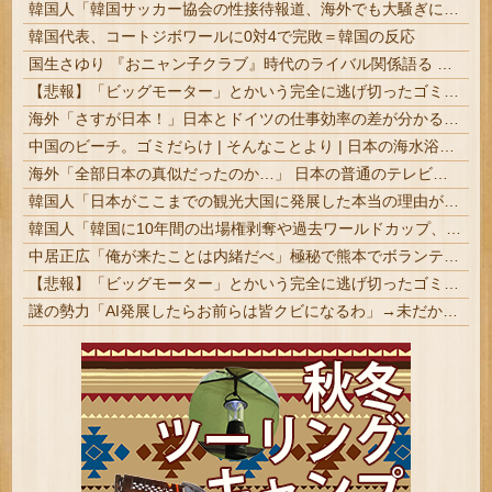
韓国人「韓国サッカー協会の性接待報道、海外でも大騒ぎに・・・2002年W杯4強の記録取り消しの声も」→「マジで国の恥だ」「2002年まで疑う価値がある」「国民や国が築いた国格をサッカー選手が足で蹴り飛ばすね」
韓国代表、コートジボワールに0対4で完敗＝韓国の反応
国生さゆり 『おニャン子クラブ』時代のライバル関係語る 伊達みきおが直球質問「たとえば誰です？」 #芸能 | おニャン子観てた奴らって帰宅部の根暗な連中だったよね
【悲報】「ビッグモーター」とかいう完全に逃げ切ったゴミクズｗｗｗｗｗ
海外「さすが日本！」日本とドイツの仕事効率の差が分かる数字に海外が大騒ぎ
中国のビーチ。ゴミだらけ | そんなことより | 日本の海水浴場が綺麗に保たれてるのは自治体と地域ボランティアのお陰
海外「全部日本の真似だったのか…」 日本の普通のテレビ番組が最新SNSの数十年先を行っていたと話題に
韓国人「日本がここまでの観光大国に発展した本当の理由がこちら…」→「昔から日本は愛されてた…（ブルブル」＝韓国の反応
韓国人「韓国に10年間の出場権剥奪や過去ワールドカップ、オリンピック予選の記録削除を要求するFIFA公式制裁を海外メディアが報道！」
中居正広「俺が来たことは内緒だべ」極秘で熊本でボランティアをしていたｗｗｗｗｗ
【悲報】「ビッグモーター」とかいう完全に逃げ切ったゴミクズｗｗｗｗｗ
謎の勢力「AI発展したらお前らは皆クビになるわ」→未だかつてAIのせいで失業したG民が0人の理由