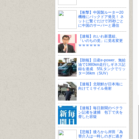
【衝撃】中国製ルーター20
機種にバックドア発見！ ネ
ットに繋ぐだけで35秒ごと
に中国のサーバーと通信
【速報】れいわ新選組、
「いのちの党」に党名変更
ｗｗｗｗｗｗ
【朗報】日産e-power、無給
油で1980km走行しギネス記
録を達成 55Lタンクでリッ
ター36km（SUV）
【速報】北朝鮮が日本海に
向けてミサイル発射
【速報】毎日新聞のベテラ
ン記者を逮捕 包丁で夫を
脅した容疑
【悲報】後ろから岸田「為
替介入は一時しのぎに過ぎ