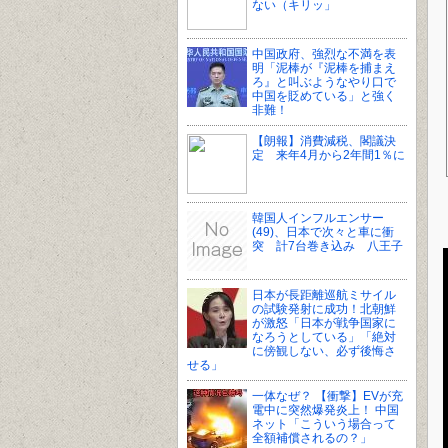
ない（キリッ」
中国政府、強烈な不満を表
明「泥棒が『泥棒を捕まえ
ろ』と叫ぶようなやり口で
中国を貶めている」と強く
非難！
【朗報】消費減税、閣議決
定 来年4月から2年間1％に
韓国人インフルエンサー
(49)、日本で次々と車に衝
突 計7台巻き込み 八王子
日本が長距離巡航ミサイル
の試験発射に成功！北朝鮮
が激怒「日本が戦争国家に
なろうとしている」「絶対
に傍観しない、必ず後悔さ
せる」
一体なぜ？ 【衝撃】EVが充
電中に突然爆発炎上！ 中国
ネット「こういう場合って
全額補償されるの？」