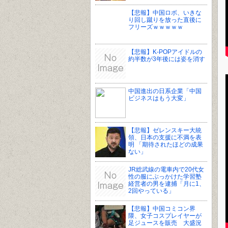
【悲報】中国ロボ、いきな
り回し蹴りを放った直後に
フリーズｗｗｗｗｗ
【悲報】K-POPアイドルの
約半数が3年後には姿を消す
中国進出の日系企業「中国
ビジネスはもう大変」
【悲報】ゼレンスキー大統
領、日本の支援に不満を表
明 「期待されたほどの成果
ない」
JR総武線の電車内で20代女
性の服にぶっかけた学習塾
経営者の男を逮捕「月に1、
2回やっている」
【悲報】中国コミコン界
隈、女子コスプレイヤーが
足ジュースを販売 大盛況