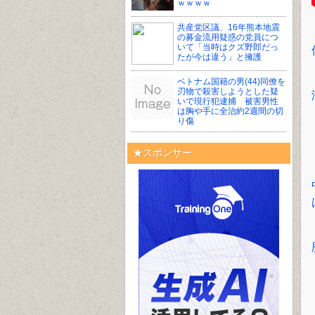
ｗｗｗｗ
共産党区議、16年熊本地震
の募金流用疑惑の党員につ
いて「当時はクズ野郎だっ
たが今は違う」と擁護
ベトナム国籍の男(44)同僚を
刃物で殺害しようとした疑
いで現行犯逮捕 被害男性
は胸や手に全治約2週間の切
り傷
★スポンサー