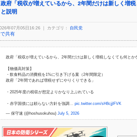
政府「税収が増えているから、2年間だけは新しく増税
と説明
026年07月05日16:26 ｜ カテゴリ：
自民党
Xで共有
政府「税収が増えているから、2年間だけは新しく増税しなくても何とか
【物価高対策】
・飲食料品の消費税を1%に引き下げる案（2年間限定）
政府「2年間であれば増税せずにやりくりできる」
・2025年度の税収が想定よりかなり上ぶれている
・赤字国債には頼らない方針を強調…
pic.twitter.com/sH8cjjlFVK
— 保守速 (@hoshusokuhou)
July 5, 2026