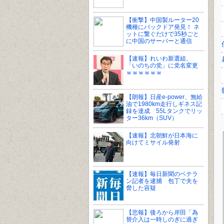
【衝撃】中国製ルーター20
機種にバックドア発見！ ネ
ットに繋ぐだけで35秒ごと
に中国のサーバーと通信
【速報】れいわ新選組、
「いのちの党」に党名変更
ｗｗｗｗｗｗ
【朗報】日産e-power、無給
油で1980km走行しギネス記
録を達成 55Lタンクでリッ
ター36km（SUV）
【速報】北朝鮮が日本海に
向けてミサイル発射
【速報】毎日新聞のベテラ
ン記者を逮捕 包丁で夫を
脅した容疑
【悲報】後ろから岸田「為
替介入は一時しのぎに過ぎ