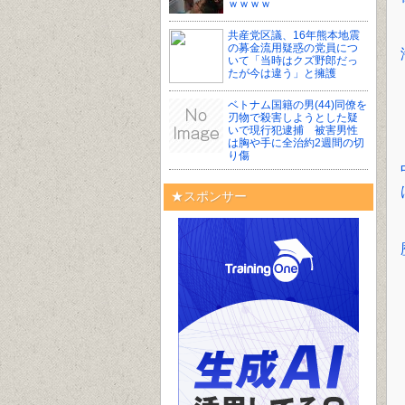
ｗｗｗｗ
共産党区議、16年熊本地震
の募金流用疑惑の党員につ
いて「当時はクズ野郎だっ
たが今は違う」と擁護
ベトナム国籍の男(44)同僚を
刃物で殺害しようとした疑
いで現行犯逮捕 被害男性
は胸や手に全治約2週間の切
り傷
★スポンサー