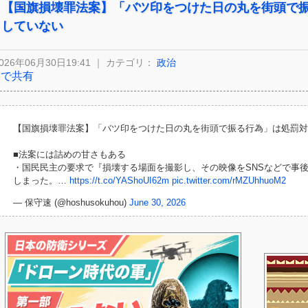
【国旗損壊罪法案】「バツ印をつけた日の丸を街頭で
していない
026年06月30日19:41 ｜ カテゴリ：
政治
Xで共有
【国旗損壊罪法案】「バツ印をつけた日の丸を街頭で振る行為」は処罰対
■法案には詰めの甘さもある
・国民民主の要求で『損壊する場面を撮影し、その映像をSNSなどで事
しまった。…
https://t.co/YAShoUI62m
pic.twitter.com/rMZUhhuoM2
— 保守速 (@hoshusokuhou)
June 30, 2026