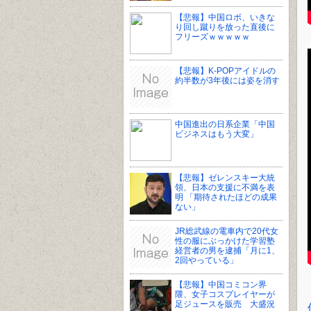
【悲報】中国ロボ、いきな
り回し蹴りを放った直後に
フリーズｗｗｗｗｗ
【悲報】K-POPアイドルの
約半数が3年後には姿を消す
中国進出の日系企業「中国
ビジネスはもう大変」
【悲報】ゼレンスキー大統
領、日本の支援に不満を表
明 「期待されたほどの成果
ない」
JR総武線の電車内で20代女
性の服にぶっかけた学習塾
経営者の男を逮捕「月に1、
2回やっている」
【悲報】中国コミコン界
隈、女子コスプレイヤーが
足ジュースを販売 大盛況