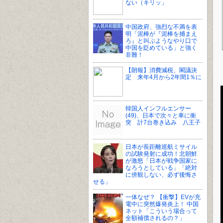
ない（キリッ」
中国政府、強烈な不満を表
明「泥棒が『泥棒を捕まえ
ろ』と叫ぶようなやり口で
中国を貶めている」と強く
非難！
【朗報】消費減税、閣議決
定 来年4月から2年間1％に
韓国人インフルエンサー
(49)、日本で次々と車に衝
突 計7台巻き込み 八王子
日本が長距離巡航ミサイル
の試験発射に成功！北朝鮮
が激怒「日本が戦争国家に
なろうとしている」「絶対
に傍観しない、必ず後悔さ
せる」
一体なぜ？ 【衝撃】EVが充
電中に突然爆発炎上！ 中国
ネット「こういう場合って
全額補償されるの？」