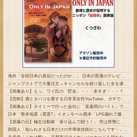
海外「全部日本の真似だったのか…」 日本の普通のテレビ番組が最新SNSの数十年先を行っていたと話題に
ジャンプストアで大量注文→キャンセルを繰り返した女を逮捕 「注文で欲求が満たされた」総額43億円
【画像あり】えっ、ワイ氏の「貯金」・・・多すぎ・・・？
【恐怖】酒とタバコを愛する日常系女性YouTuber、ガチで体が終わる・・・
【画像あり】タイミーで行った会社に「直雇用のバイト」で行った結果ｗｗｗｗｗ
日本「熊本地震（震度7」イオンモール熊本「LPG漏れて爆発（液化石油ｶﾞｽ」日本「爆発で火災が吹き飛ぶ（爆轟発生説」ハビタ「遺族説明の虚偽を認め...
【原爆の日】極左活動家「座り込んで闘う！」 市は県警に排除を要請、広島県警は「威力業務妨害行為に当たると通告」一瞬で全員排除
韓国人「知られざる日本だけの半導体技術がこちらです‥」→「サムスンがなければiPhoneが作れないと信じていたのに‥」