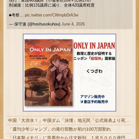
現行：衆院465議席（小選挙区289＋比例176）
削減後：比例131議席に減り、全体420議席程度
■考察…
pic.twitter.com/CWmpbDrA3w
— 保守速 (@hoshusokuhou)
June 4, 2026
中国「大洪水！」中国ダム「決壊」地元民「公式発表より死者多い！」中国政府「住民拘束！（安否不明」中国当局「救助隊動画も削除」台風13号「三峡ダム接近中」→
「週刊少年ジャンプ」の発行部数が初の100万部割れ
「日本製メモリ」に世界中から注文殺到、１兆５０００億円で工場増築へ