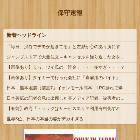
保守速報
新着ヘッドライン
「毎日、渋谷でデモが起きてる」と左派が心の拠り所にする動画、目撃者から総ツッコミを食らってしまっており……
ジャンプストアで大量注文→キャンセルを繰り返した女を逮捕 「注文で欲求が満たされた」総額43億円
【画像あり】えっ、ワイ氏の「貯金」・・・多すぎ・・・？
【画像あり】タイミーで行った会社に「直雇用のバイト」で行った結果ｗｗｗｗｗ
日本「熊本地震（震度7」イオンモール熊本「LPG漏れて爆発（液化石油ｶﾞｽ」日本「爆発で火災が吹き飛ぶ（爆轟発生説」ハビタ「遺族説明の虚偽を認め...
日本製紙の記者会見に出席した某メディア記者、被害者の個人情報を執拗に聞き出そうとしてしまい……
【有能】政府「トラックはサービスエリア利用有料化すればサボらず走るし流問題解決じゃね？」
世界6位、日本の本当の姿がデカすぎる