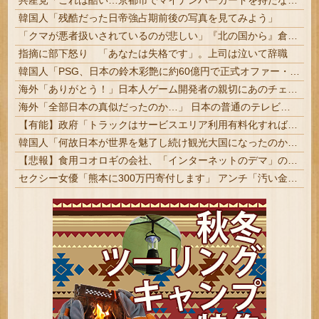
共産党「これは酷い…京都市でマイナンバーカードを持たない29万人がポイント給付事業から排除された」
韓国人「残酷だった日帝強占期前後の写真を見てみよう」
「クマが悪者扱いされているのが悲しい」『北の国から』倉本聰が語った現代社会への違和感 「バブル期以降、ドラマはつまらなくなった」
指摘に部下怒り 「あなたは失格です」。上司は泣いて辞職
韓国人「PSG、日本の鈴木彩艶に約60億円で正式オファー・・・」→「あいつがそれほどなのか（ブルブル）」「レギュラーとして出れるとは思わないけど、それでもやっぱり羨ましいね」
海外「ありがとう！」日本人ゲーム開発者の親切にあのチェコの英雄も超感動
海外「全部日本の真似だったのか…」 日本の普通のテレビ番組が最新SNSの数十年先を行っていたと話題に
【有能】政府「トラックはサービスエリア利用有料化すればサボらず走るし流問題解決じゃね？」
韓国人「何故日本が世界を魅了し続け観光大国になったのか？その理由がこちら‥」→「文化的なソフトパワーが凄い」
【悲報】食用コオロギの会社、「インターネットのデマ」のせいで倒産ｗｗｗｗｗ
セクシー女優「熊本に300万円寄付します」 アンチ「汚い金ありがとう♥」