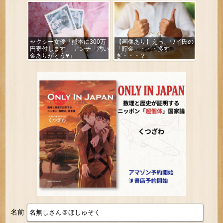
セクシー女優「熊本に300万
【画像あり】えっ、ワイ氏の
円寄付します」 アンチ「汚い
「貯金」・・・多す
金ありがとう♥」
ぎ・・・？
名前