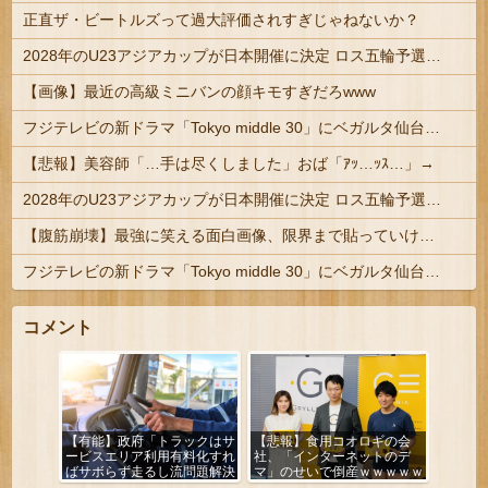
正直ザ・ビートルズって過大評価されすぎじゃねないか？
2028年のU23アジアカップが日本開催に決定 ロス五輪予選を兼ねた大会
【画像】最近の高級ミニバンの顔キモすぎだろwww
フジテレビの新ドラマ「Tokyo middle 30」にベガルタ仙台っぽいネタが登場
【悲報】美容師「…手は尽くしました」おば「ｱｯ…ｯｽ…」→
2028年のU23アジアカップが日本開催に決定 ロス五輪予選を兼ねた大会
【腹筋崩壊】最強に笑える面白画像、限界まで貼っていけｗｗｗ
フジテレビの新ドラマ「Tokyo middle 30」にベガルタ仙台っぽいネタが登場
コメント
【有能】政府「トラックはサ
【悲報】食用コオロギの会
ービスエリア利用有料化すれ
社、「インターネットのデ
ばサボらず走るし流問題解決
マ」のせいで倒産ｗｗｗｗｗ
じゃね？」