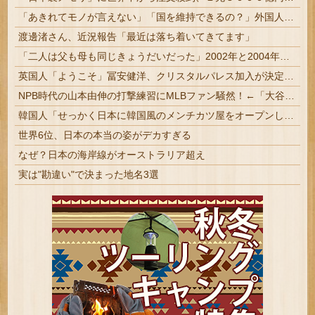
「あきれてモノが言えない」「国を維持できるの？」外国人の永住許可要件の厳格化で在日中国人の本音は？
渡邊渚さん、近況報告「最近は落ち着いてきてます」
「二人は父も母も同じきょうだいだった」2002年と2004年、別々に養子に迎えられた男の子と女の子が受けたDNA検査
英国人「ようこそ」冨安健洋、クリスタルパレス加入が決定的に！メディカル検査をパス！現地サポが歓迎！アーセナルファンも祝福！【海外の反応】
NPB時代の山本由伸の打撃練習にMLBファン騒然！←「大谷の後に打たそう！」（海外の反応）
韓国人「せっかく日本に韓国風のメンチカツ屋をオープンしてあげたのに、ほとんど客が来なくて閉店したんだそうです…」
世界6位、日本の本当の姿がデカすぎる
なぜ？日本の海岸線がオーストラリア超え
実は"勘違い"で決まった地名3選