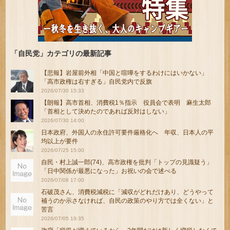
「自民党」カテゴリの最新記事
【悲報】岩屋前外相「中国と喧嘩をするわけにはいかない」
「高市政権は右すぎる」自民党内で反旗
2026/07/30 15:33
【朗報】高市首相、消費税1％指示 役員会で表明 麻生太郎
「首相として決めたのであれば反対はしない」
2026/07/30 14:00
日本政府、外国人の永住許可要件厳格化へ 年収、日本人の平
均以上が要件
2026/07/25 15:00
自民・村上誠一郎(74)、高市政権を批判「トップの見識疑う」
「日中関係が最悪になった」お祝いの会で述べる
2026/07/08 17:00
石破茂さん、消費税減税に「減収がどれだけあり、どうやって
補うのか示さなければ、自民の政策のやり方では全くない」と
苦言
2026/07/05 19:35