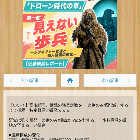
home
前の記事
次の記事
【いいぞ】高市総理、衆院の議員定数を 「比例のみ45削減」する
よう指示 特定野党が反発ｗｗｗ
野党は強く反発「比例のみ削減は与党を利する」「少数意見の反
映が弱まる」と批判
■議席構成の変化