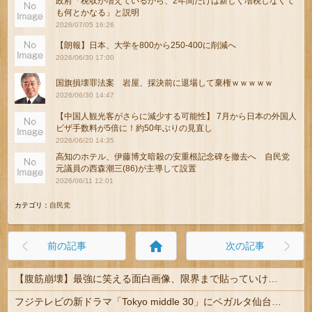
政府「税収が増えているから、2年間だけは新しく増税しなくて
も何とかなる」と説明
2026/07/05 16:26
【朗報】日本、大学を800から250-400に削減へ
2026/06/30 17:00
国旗損壊罪法案 岩屋、採決前に退場して棄権ｗｗｗｗｗ
2026/06/30 14:47
【中国人観光客がさらに減少する可能性】 7月から日本の外国人
ビザ手数料が5倍に！約50年ぶりの見直し
2026/06/20 14:35
高知のホテル、伊藤博文暗殺の安重根記念碑を撤去へ 自民党
元議員の西森潮三(86)が主導して設置
2026/06/11 12:01
カテゴリ：
自民党
home
前の記事
次の記事
【腹筋崩壊】最強に笑える面白画像、限界まで貼っていけｗｗｗ
フジテレビの新ドラマ「Tokyo middle 30」にベガルタ仙台っぽいネタが登場