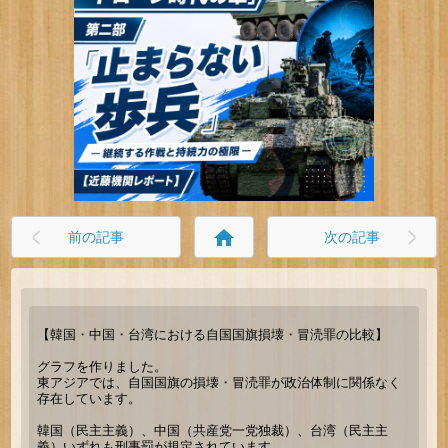
home
前の記事
次の記事
【韓国・中国・台湾における自国国旗損壊・冒涜罪の比較】
グラフを作りました。
東アジアでは、自国国旗の損壊・冒涜罪が政治体制に関係なく
存在しています。
韓国（民主主義）、中国（共産党一党独裁）、台湾（民主主
義）いずれも刑事罰が規定されています。