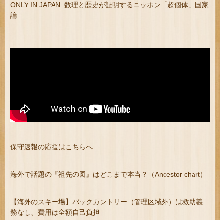
ONLY IN JAPAN: 数理と歴史が証明するニッポン「超個体」国家
論
保守速報の応援はこちらへ
海外で話題の『祖先の図』はどこまで本当？（Ancestor chart）
【海外のスキー場】バックカントリー（管理区域外）は救助義
務なし、費用は全額自己負担