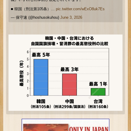
■ 韓国（刑法第105条）…
pic.twitter.com/wExO8uk7Es
— 保守速 (@hoshusokuhou)
June 3, 2026