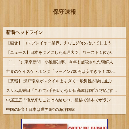
保守速報
新着ヘッドライン
【画像】 コスプレイヤー業界、えなこ(30)を抜いてしまうくらい人気の22歳の美少女が可愛すぎる
【ニュース】日本をダメにした総理大臣、ワースト１位が同点でこの人ｗｗｗｗｗｗ
（ ´_ゝ`）東京新聞「小池都知事、今年も虐殺された朝鮮人犠牲者らを追悼文を送付しない意向。10年連続」
世界のケイスケ・ホンダ「ラーメン700円は安すぎる！2000円にするべき」
【悲報】 瀬戸環奈がスタイルよすぎて一般男性が隣に並ぶとチンチクリンに見えてしまう（画像あり）
スリム真栄田「これで2千円いかない日高屋は国宝に指定する」驚異の料金＆量に反響続々「日高屋恐るべし！」
中居正広「俺が来たことは内緒だべ」極秘で熊本でボランティアをしていたｗｗｗｗｗ
中国の5倍！日本は世界6位の海洋国家