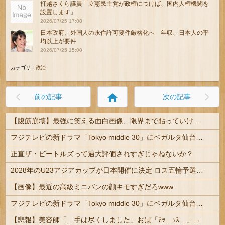
打越さくら議員「立憲民主党が政権につけば、国内人権機関を
設置します」
2026/07/25 17:00
日本政府、外国人の永住許可要件厳格化へ 年収、日本人の平
均以上が要件
2026/07/25 15:00
カテゴリ：
政治
home
前の記事
次の記事
【腹筋崩壊】最強に笑える面白画像、限界まで貼っていけｗｗｗ
フジテレビの新ドラマ「Tokyo middle 30」にベガルタ仙台っぽいネタが登場
正直ザ・ビートルズって過大評価されすぎじゃねないか？
2028年のU23アジアカップが日本開催に決定 ロス五輪予選を兼ねた大会
【画像】最近の高級ミニバンの顔キモすぎだろwww
フジテレビの新ドラマ「Tokyo middle 30」にベガルタ仙台っぽいネタが登場
【悲報】美容師「…手は尽くしました」おば「ｱｯ…ｯｽ…」→