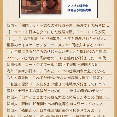
韓国人「韓国サッカー協会の性接待報道、海外でも大騒ぎに・・・2002年W杯4強の記録取り消しの声も」→「マジで国の恥だ」「2002年まで疑う価値がある」「国民や国が築いた国格をサッカー選手が足で蹴り飛ばすね」
【ニュース】日本をダメにした総理大臣、ワースト１位が同点でこの人ｗｗｗｗｗｗ
（ ´_ゝ`）東京新聞「小池都知事、今年も虐殺された朝鮮人犠牲者らを追悼文を送付しない意向。10年連続」
世界のケイスケ・ホンダ「ラーメン700円は安すぎる！2000円にするべき」
「近年稀に見るどころの話じゃないぞ」と台風15号の予想進路に困惑する人が多数、偏西風が全く通用していないんだけど……
????"テレビ大好き"高齢者の｢テレビ離れ｣が始まった…10代後半～20代の約7割が"ほぼ見ない"
韓国代表、コートジボワールに0対4で完敗＝韓国の反応
海外「さすが日本！」日本とドイツの仕事効率の差が分かる数字に海外が大騒ぎ
スリム真栄田「これで2千円いかない日高屋は国宝に指定する」驚異の料金＆量に反響続々「日高屋恐るべし！」
「私達が原爆ドーム前をあけ渡せば核戦争が始まってしまう」と訴える市民団体、それを聞いた被爆3世の人が……
海外「全部日本の真似だったのか…」 日本の普通のテレビ番組が最新SNSの数十年先を行っていたと話題に
韓国人「日本がここまでの観光大国に発展した本当の理由がこちら…」→「昔から日本は愛されてた…（ブルブル」＝韓国の反応
韓国人「韓国に10年間の出場権剥奪や過去ワールドカップ、オリンピック予選の記録削除を要求するFIFA公式制裁を海外メディアが報道！」
韓国人「残酷だった日帝強占期前後の写真を見てみよう」
大学生リンチ殺人主犯の男(当時18歳)に「無期懲役」の判決 #江別事件