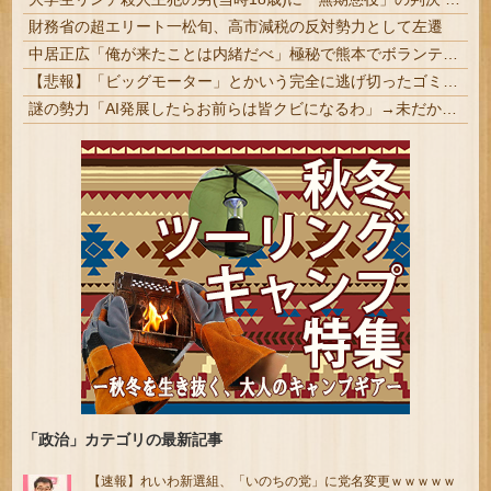
財務省の超エリート一松旬、高市減税の反対勢力として左遷
中居正広「俺が来たことは内緒だべ」極秘で熊本でボランティアをしていたｗｗｗｗｗ
【悲報】「ビッグモーター」とかいう完全に逃げ切ったゴミクズｗｗｗｗｗ
謎の勢力「AI発展したらお前らは皆クビになるわ」→未だかつてAIのせいで失業したG民が0人の理由
「政治」カテゴリの最新記事
【速報】れいわ新選組、「いのちの党」に党名変更ｗｗｗｗｗ