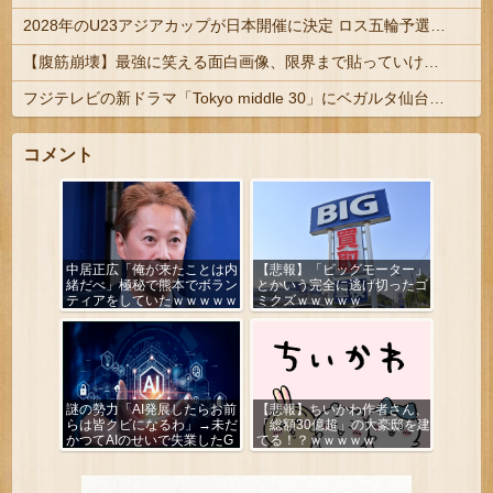
2028年のU23アジアカップが日本開催に決定 ロス五輪予選を兼ねた大会
【腹筋崩壊】最強に笑える面白画像、限界まで貼っていけｗｗｗ
フジテレビの新ドラマ「Tokyo middle 30」にベガルタ仙台っぽいネタが登場
コメント
中居正広「俺が来たことは内
【悲報】「ビッグモーター」
緒だべ」極秘で熊本でボラン
とかいう完全に逃げ切ったゴ
ティアをしていたｗｗｗｗｗ
ミクズｗｗｗｗｗ
謎の勢力「AI発展したらお前
【悲報】ちいかわ作者さん、
らは皆クビになるわ」→未だ
「総額30億超」の大豪邸を建
かつてAIのせいで失業したG
てる！？ｗｗｗｗｗ
民が0人の理由