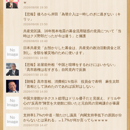
ｗ
2026/08/06 19:30
【悲報】後ろから岸田「為替介入は一時しのぎに過ぎない（キ
リッ」
2026/08/06 15:50
共産党区議、16年熊本地震の募金流用疑惑の党員について「当
時はクズ野郎だったが今は違う」と擁護
2026/08/03 16:40
日本共産党「お預かりした募金は、共産党の政治活動資金と区
別し、全額を被災地のために使います」
2026/07/31 18:00
【悲報】岩屋前外相「中国と喧嘩をするわけにはいかない」
「高市政権は右すぎる」自民党内で反旗
2026/07/30 15:33
【朗報】高市首相、消費税1％指示 役員会で表明 麻生太郎
「首相として決めたのであれば反対はしない」
2026/07/30 14:00
中国大使館がネクスト総理はドリル優子だと見据え、ドリル中
心の“反高市”陣営を大使館に招いたと元自民の宮崎謙介が暴露
2026/07/29 14:31
支持率1.7%の中道・階たけし議員「内閣支持率低下の原因が分
からないとは呆れる」←1.7%が何か言ってらｗｗｗｗ
2026/07/28 14:47