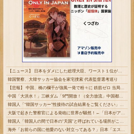
【ニュース】 日本をダメにした総理大臣、ワースト１位が同点でこの人ｗｗｗｗｗｗ
韓国警察、大韓サッカー協会を家宅捜索 代表監督選考巡り
【悲報】 中国、橋の欄干が強風一発で粉々に 鉄筋ゼロ 当局「接着剤でくっつけただけ」「正常で、品質問題はない」
中国「大洪水！」三峡ダム「9門開放！（全力放流」中国都市「三峡沿線の道路水没」中国政府「高速道路封鎖！」中国ダム「緊急放流に合わせて開門（土砂崩れ発生」→
韓国人「“韓国サッカー”性接待の試合結果をご覧ください」→「マッサージ効果は間違いないねｗ」「これが本当のベッドサッカーだ」
大阪で起きた警察官による発砲に世界が騒然！←「日本がアメリカ化してきている」（海外の反応）
韓国人「韓国人の間で日本の”天国”と呼ばれている場所がこちら・・・」
海外「お前らの国に他愛のない対立ってある？」日本「エスカレーターの立つ位置」