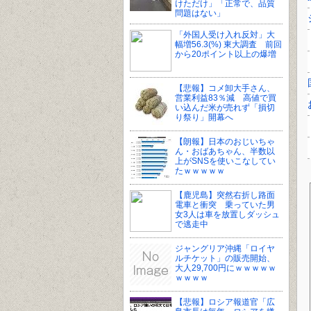
けただけ」「正常で、品質
問題はない」
「外国人受け入れ反対」大
幅増56.3(%) 東大調査 前回
から20ポイント以上の爆増
【悲報】コメ卸大手さん、
営業利益83％減 高値で買
い込んだ米が売れず「損切
り祭り」開幕へ
【朗報】日本のおじいちゃ
ん・おばあちゃん、半数以
上がSNSを使いこなしてい
たｗｗｗｗｗ
【鹿児島】突然右折し路面
電車と衝突 乗っていた男
女3人は車を放置しダッシュ
で逃走中
ジャングリア沖縄「ロイヤ
ルチケット」の販売開始、
大人29,700円にｗｗｗｗｗ
ｗｗｗｗ
【悲報】ロシア報道官「広