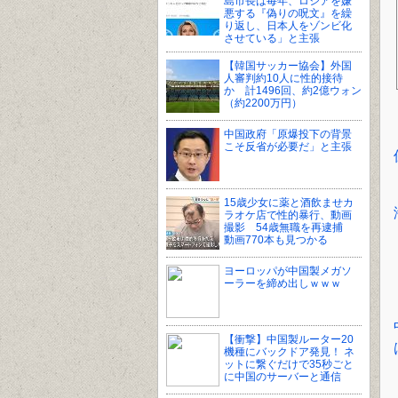
島市長は毎年、ロシアを嫌
悪する『偽りの呪文』を繰
り返し、日本人をゾンビ化
させている」と主張
【韓国サッカー協会】外国
人審判約10人に性的接待
か 計1496回、約2億ウォン
（約2200万円）
中国政府「原爆投下の背景
こそ反省が必要だ」と主張
15歳少女に薬と酒飲ませカ
ラオケ店で性的暴行、動画
撮影 54歳無職を再逮捕
動画770本も見つかる
ヨーロッパが中国製メガソ
ーラーを締め出しｗｗｗ
【衝撃】中国製ルーター20
機種にバックドア発見！ ネ
ットに繋ぐだけで35秒ごと
に中国のサーバーと通信