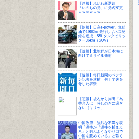
【速報】れいわ新選組、
「いのちの党」に党名変更
ｗｗｗｗｗｗ
【朗報】日産e-power、無給
油で1980km走行しギネス記
録を達成 55Lタンクでリッ
ター36km（SUV）
【速報】北朝鮮が日本海に
向けてミサイル発射
【速報】毎日新聞のベテラ
ン記者を逮捕 包丁で夫を
脅した容疑
【悲報】後ろから岸田「為
替介入は一時しのぎに過ぎ
ない（キリッ」
中国政府、強烈な不満を表
明「泥棒が『泥棒を捕まえ
ろ』と叫ぶようなやり口で
中国を貶めている」と強く