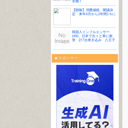
非難！
【朗報】消費減税、閣議決
定 来年4月から2年間1％に
韓国人インフルエンサー
(49)、日本で次々と車に衝
突 計7台巻き込み 八王子
★スポンサー