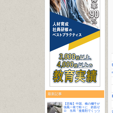
最新記事
【悲報】中国、橋の欄干が
強風一発で粉々に 鉄筋ゼ
ロ 当局「接着剤でくっつ