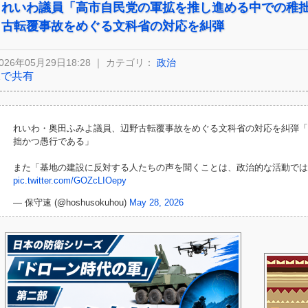
れいわ議員「高市自民党の軍拡を推し進める中での稚
古転覆事故をめぐる文科省の対応を糾弾
026年05月29日18:28 ｜ カテゴリ：
政治
Xで共有
れいわ・奥田ふみよ議員、辺野古転覆事故をめぐる文科省の対応を糾弾「
拙かつ愚行である」
また「基地の建設に反対する人たちの声を聞くことは、政治的な活動では
pic.twitter.com/GOZcLIOepy
— 保守速 (@hoshusokuhou)
May 28, 2026