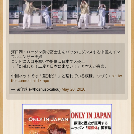
河口湖・ローソン前で富士山をバックにダンスする中国人イン
フルエンサー夫婦。
コンビニ入口を塞いで撮影→日本で大炎上
→「幻滅した！二度と日本に来ない！」と本人が宣言。
↓
中国ネットでは「差別だ！」と荒れている模様。つづく↓
pic.twi
tter.com/ucLnTTkmpe
— 保守速 (@hoshusokuhou)
May 28, 2026