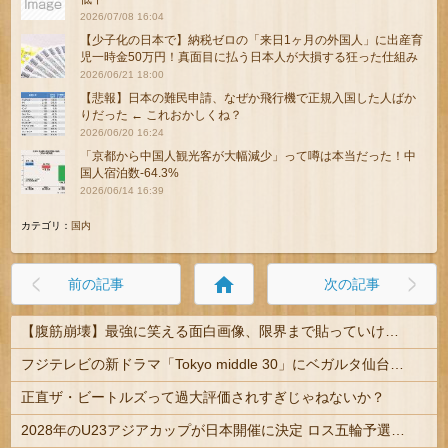
2026/07/08 16:04
【少子化の日本で】納税ゼロの「来日1ヶ月の外国人」に出産育
児一時金50万円！真面目に払う日本人が大損する狂った仕組み
2026/06/21 18:00
【悲報】日本の難民申請、なぜか飛行機で正規入国した人ばか
りだった ← これおかしくね？
2026/06/20 16:24
「京都から中国人観光客が大幅減少」って噂は本当だった！中
国人宿泊数-64.3%
2026/06/14 16:39
カテゴリ：
国内
home
前の記事
次の記事
【腹筋崩壊】最強に笑える面白画像、限界まで貼っていけｗｗｗ
フジテレビの新ドラマ「Tokyo middle 30」にベガルタ仙台っぽいネタが登場
正直ザ・ビートルズって過大評価されすぎじゃねないか？
2028年のU23アジアカップが日本開催に決定 ロス五輪予選を兼ねた大会