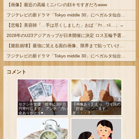
【画像】最近の高級ミニバンの顔キモすぎだろwww
フジテレビの新ドラマ「Tokyo middle 30」にベガルタ仙台っぽいネタが登場
【悲報】美容師「…手は尽くしました」おば「ｱｯ…ｯｽ…」→
2028年のU23アジアカップが日本開催に決定 ロス五輪予選を兼ねた大会
【腹筋崩壊】最強に笑える面白画像、限界まで貼っていけｗｗｗ
フジテレビの新ドラマ「Tokyo middle 30」にベガルタ仙台っぽいネタが登場
コメント
セクシー女優「熊本に300万
【画像あり】えっ、ワイ氏の
円寄付します」 アンチ「汚い
「貯金」・・・多す
金ありがとう♥」
ぎ・・・？