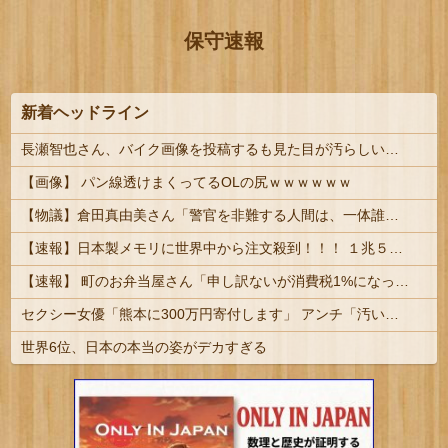
保守速報
新着ヘッドライン
長瀬智也さん、バイク画像を投稿するも見た目が汚らしいとネットの女性たちから批判…謝罪????
【画像】 パン線透けまくってるOLの尻ｗｗｗｗｗｗ
【物議】倉田真由美さん「警官を非難する人間は、一体誰の命を守りたいのか」
【速報】日本製メモリに世界中から注文殺到！！！ １兆５０００億円で工場増築へ
【速報】 町のお弁当屋さん「申し訳ないが消費税1%になったらその分商品代を値上げするわ」 「うちも！」
セクシー女優「熊本に300万円寄付します」 アンチ「汚い金ありがとう♥」
世界6位、日本の本当の姿がデカすぎる