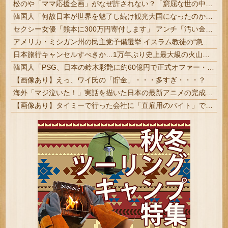
松のや「ママ応援企画」がなぜ許されない？「窮屈な世の中」に住む不幸、「尊重し合える社会」は遠ざかる一方
韓国人「何故日本が世界を魅了し続け観光大国になったのか？その理由がこちら‥」→「文化的なソフトパワーが凄い」
セクシー女優「熊本に300万円寄付します」 アンチ「汚い金ありがとう♥」
アメリカ・ミシガン州の民主党予備選挙 イスラム教徒の“急進左派”候補が勝利確実に⋯トランプ氏は批判 | 日本ではこの流れは来ないね
日本旅行キャンセルすべきか…1万年ぶり史上最大級の火山の兆し＝韓国の反応
韓国人「PSG、日本の鈴木彩艶に約60億円で正式オファー・・・」→「あいつがそれほどなのか（ブルブル）」「レギュラーとして出れるとは思わないけど、それでもやっぱり羨ましいね」
【画像あり】えっ、ワイ氏の「貯金」・・・多すぎ・・・？
海外「マジ泣いた！」実話を描いた日本の最新アニメの完成度に海外が超感動
【画像あり】タイミーで行った会社に「直雇用のバイト」で行った結果ｗｗｗｗｗ