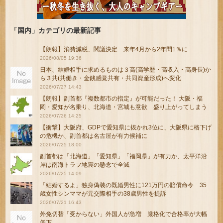
「国内」カテゴリの最新記事
【朗報】消費減税、閣議決定 来年4月から2年間1％に
2026/08/05 19:36
日本、結婚相手に求めるものは３高(高学歴・高収入・高身長)か
ら３共(共働き・金銭感覚共有・共同資産形成)へ変化
2026/07/27 14:43
【朗報】副首都『複数都市の指定』が可能だった！ 大阪・福
岡・愛知が名乗り、北海道・宮城も意欲 盛り上がってしまう
2026/07/26 14:25
【衝撃】大阪府、GDPで愛知県に抜かれ3位に、大阪県に格下げ
の危機か、副首都は名古屋が有力候補に
2026/07/25 18:00
副首都は「北海道」「愛知県」「福岡県」が有力か、太平洋沿
岸は南海トラフ地震の懸念で全滅
2026/07/25 14:09
「結婚するよ」独身偽装の既婚男性に121万円の賠償命令 35
歳女性シンママが元交際相手の38歳男性を提訴
2026/07/21 16:43
外免切替「受からない」外国人が急増 厳格化で合格率が大幅
低下