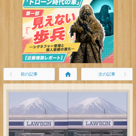
home
前の記事
次の記事