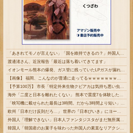
「あきれてモノが言えない」「国を維持できるの？」外国人の永住許可要件の厳格化で在日中国人の本音は？
渡邊渚さん、近況報告「最近は落ち着いてきてます」
イオンモール熊本の爆発、ガス管に残っていたLPガスが漏れたことが原因か 経産省が全国の大規模施設でガス供給設備の点検要請
【画像】 福岡、こんなのが普通に走ってるｗｗｗｗｗｗｗｗｗｗｗｗｗｗｗｗｗｗｗｗｗｗｗｗｗｗｗｗｗｗｗｗｗｗｗｗｗｗｗｗ
【予算100万】 市長「特定外来生物クビアカは気持ち悪い虫だしそんな需要ないと思う」1匹300円相当の報奨金→初日に42万取られ焦り
海外「二度と日本を離れたくない」 熊本で震度7を体験したドイツ人が語る日本の強さに感動の声
「映写機に載せられた最長は3時間。だから3時間より短い」ノーラン新作の尺を決めたのは、フィルムを巻く円盤の直径だった
欧州「日本だけ反則だろ…」 世界の『日本びいき』にヨーロッパ全土から不満の声
外国人「理解できない」日本人ファンタジスタがまだ無所属で欧州人が困惑..獲得を求める声が続出！【海外の反応】
韓国人「韓国産のお菓子を味わった外国人の素直なリアクションがこちら・・・」