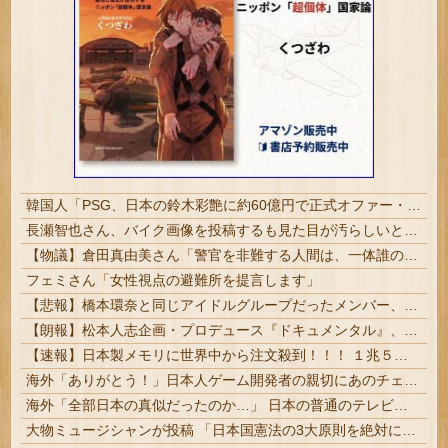
韓国人「PSG、日本の鈴木彩艶に約60億円で正式オファー・・・」→「あいつがそれほどなのか（ブルブル）」「レギュラーとして出れるとは思わないけど、それでもやっぱり羨ましいね」
長瀬智也さん、バイク画像を投稿するも見た目が汚らしいとネットの女性たちから批判…謝罪????
【物議】倉田真由美さん「警官を非難する人間は、一体誰の命を守りたいのか」
フェミさん「女性視点の避難所を提言します」
【悲報】橋本環奈と同じアイドルグループだったメンバー、突然暴露をしだす 【Pickup05153422】
【朗報】松本人志企画・プロデュース『ドキュメンタル』、アメリカで初の制作が決定！ 海外タイトル『LOL』として世界25ヶ国・地域で展開
【速報】日本製メモリに世界中から注文殺到！！！ １兆５０００億円で工場増築へ
海外「ありがとう！」日本人ゲーム開発者の親切にあのチェコの英雄も超感動
海外「全部日本の真似だったのか…」 日本の普通のテレビ番組が最新SNSの数十年先を行っていたと話題に
大物ミュージシャンが投稿 「日本国憲法の3大原則を絶対に変えさせてはならない」 #芸能