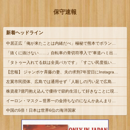
保守速報
新着ヘッドライン
中居正広「俺が来たことは内緒だべ」極秘で熊本でボランティアをしていたｗｗｗｗｗ
「抜くに抜けない……」自転車の青切符導入で”車道ハミ出し”が急増中
「タトゥー入れてる奴は全員バカです」「すごい民度低い」この道23年の彫り師YouTuberの動画が話題 | その民度の低いバカから金巻き上げる商売して...
【悲報】 ジャンポケ斉藤の妻、夫の求刑7年翌日にInstagram更新「楽しすぎた」
左翼市民団体、広島では通用せず「人殺しの汚い足で広島の土を踏むな！」→広島県民「お前らの方が汚いんじゃ！」「ワシらが広島県民じゃ」
株資産7億円抱え込んで優待で節約生活して好きなことに現金使わないまま死んでく人の最後の言葉
イーロン・マスク←世界一の金持ちなのになんかあんまり「羨ましい」と感じない理由
中国の5倍！日本は世界6位の海洋国家