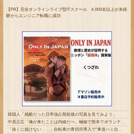
【PR】完全オンラインライブ型ITスクール 4,000名以上が未経
験からエンジニア転職に成功
韓国人「残酷だった日帝強占期前後の写真を見てみよう」
中居正広「俺が来たことは内緒だべ」極秘で熊本でボランティアをしていたｗｗｗｗｗ
「抜くに抜けない……」自転車の青切符導入で”車道ハミ出し”が急増中