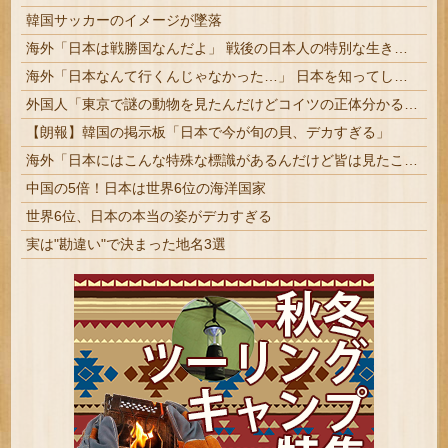
韓国サッカーのイメージが墜落
海外「日本は戦勝国なんだよ」 戦後の日本人の特別な生き様に各国から称賛の声
海外「日本なんて行くんじゃなかった…」 日本を知ってしまったディズニー信者、帰国後『本家』に失望する事態に
外国人「東京で謎の動物を見たんだけどコイツの正体分かる？」
【朗報】韓国の掲示板「日本で今が旬の貝、デカすぎる」
海外「日本にはこんな特殊な標識があるんだけど皆は見たことある？」→「何これめちゃくちゃ可愛いｗｗ」【海外の反応】
中国の5倍！日本は世界6位の海洋国家
世界6位、日本の本当の姿がデカすぎる
実は"勘違い"で決まった地名3選