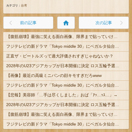
カテゴリ：
台湾
home
前の記事
次の記事
【腹筋崩壊】最強に笑える面白画像、限界まで貼っていけｗｗｗ
フジテレビの新ドラマ「Tokyo middle 30」にベガルタ仙台っぽいネタが登場
正直ザ・ビートルズって過大評価されすぎじゃねないか？
2028年のU23アジアカップが日本開催に決定 ロス五輪予選を兼ねた大会
【画像】最近の高級ミニバンの顔キモすぎだろwww
フジテレビの新ドラマ「Tokyo middle 30」にベガルタ仙台っぽいネタが登場
【悲報】美容師「…手は尽くしました」おば「ｱｯ…ｯｽ…」→
2028年のU23アジアカップが日本開催に決定 ロス五輪予選を兼ねた大会
【腹筋崩壊】最強に笑える面白画像、限界まで貼っていけｗｗｗ
フジテレビの新ドラマ「Tokyo middle 30」にベガルタ仙台っぽいネタが登場