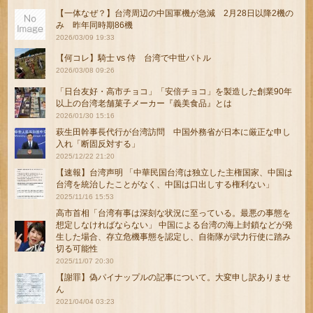
【一体なぜ？】台湾周辺の中国軍機が急減 2月28日以降2機の
み 昨年同時期86機
2026/03/09 19:33
【何コレ】騎士 vs 侍 台湾で中世バトル
2026/03/08 09:26
「日台友好・高市チョコ」「安倍チョコ」を製造した創業90年
以上の台湾老舗菓子メーカー『義美食品』とは
2026/01/30 15:16
萩生田幹事長代行が台湾訪問 中国外務省が日本に厳正な申し
入れ「断固反対する」
2025/12/22 21:20
【速報】台湾声明 「中華民国台湾は独立した主権国家、中国は
台湾を統治したことがなく、中国は口出しする権利ない」
2025/11/16 15:53
高市首相「台湾有事は深刻な状況に至っている。最悪の事態を
想定しなければならない」 中国による台湾の海上封鎖などが発
生した場合、存立危機事態を認定し、自衛隊が武力行使に踏み
切る可能性
2025/11/07 20:30
【謝罪】偽パイナップルの記事について。大変申し訳ありませ
ん
2021/04/04 03:23