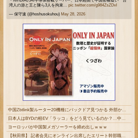
・NVIDIAのAI半導体搭載サーバー、日本経由で中国密輸疑い 台
湾人の游と王と陳ら3人を拘束…
pic.twitter.com/g984ZsZDvl
— 保守速 (@hoshusokuhou)
May 28, 2026
中国Zbtlink製ルーター20機種にバックドア見つかる 外部から完全制御のおそれ
日本人はBYDの軽EV「ラッコ」をどう見ているのか？…中国メディア！
ヨーロッパが中国製メガソーラーを締め出しｗｗｗ
【秋田県】 記者会見にオンライン出席したエリート幹部職員、バスローブ姿でタバコを吸いながら説明 県が聞き取りへ