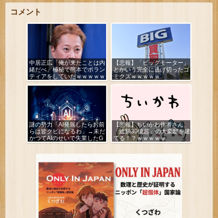
コメント
中居正広「俺が来たことは内
【悲報】「ビッグモーター」
緒だべ」極秘で熊本でボラン
とかいう完全に逃げ切ったゴ
ティアをしていたｗｗｗｗｗ
ミクズｗｗｗｗｗ
謎の勢力「AI発展したらお前
【悲報】ちいかわ作者さん、
らは皆クビになるわ」→未だ
「総額30億超」の大豪邸を建
かつてAIのせいで失業したG
てる！？ｗｗｗｗｗ
民が0人の理由