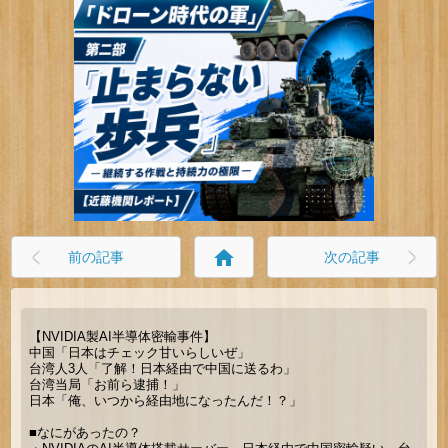
home
前の記事
次の記事
【NVIDIA製AI半導体密輸事件】
中国「日本はチェック甘いらしいぜ」
台湾人3人「了解！日本経由で中国に送るわ」
台湾当局「お前ら逮捕！」
日本「俺、いつから経由地になったんだ！？」
■なにがあったの？