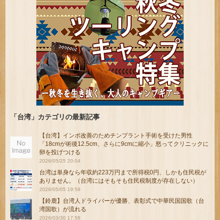
「台湾」カテゴリの最新記事
【台湾】インポ改善のためチンプラント手術を受けた男性
「18cmが術後12.5cm、さらに9cmに縮小」怒ってクリニックに
卵を投げつける
2026/05/25 20:04
台湾は単身なら年収約223万円まで所得税0円、しかも住民税が
ありません。（台湾にはそもそも住民税制度が存在しない）
2026/05/05 19:58
【鈴鹿】台湾人ドライバーが優勝、表彰式で中華民国国歌（台
湾国歌）が流れる
2026/03/30 17:58