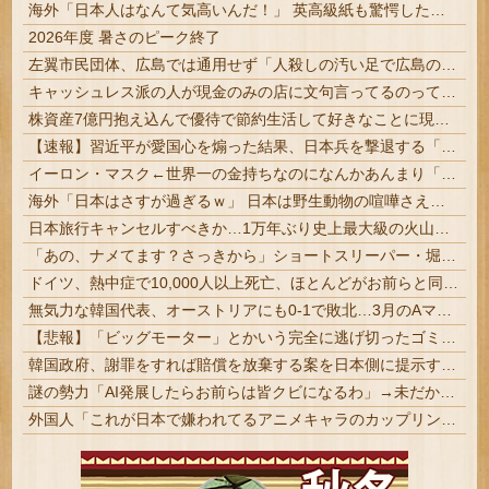
海外「日本人はなんて気高いんだ！」 英高級紙も驚愕した極限の中の日本人の姿に世界が衝撃
2026年度 暑さのピーク終了
左翼市民団体、広島では通用せず「人殺しの汚い足で広島の土を踏むな！」→広島県民「お前らの方が汚いんじゃ！」「ワシらが広島県民じゃ」
キャッシュレス派の人が現金のみの店に文句言ってるのってどう思う？
株資産7億円抱え込んで優待で節約生活して好きなことに現金使わないまま死んでく人の最後の言葉
【速報】習近平が愛国心を煽った結果、日本兵を撃退する「抗日テーマパーク」が各地で人気 1000人超が軍服姿で一斉突撃！
イーロン・マスク←世界一の金持ちなのになんかあんまり「羨ましい」と感じない理由
海外「日本はさすが過ぎるｗ」 日本は野生動物の喧嘩さえ可愛くなってしまうと世界が騒然
日本旅行キャンセルすべきか…1万年ぶり史上最大級の火山の兆し＝韓国の反応
「あの、ナメてます？さっきから」ショートスリーパー・堀大輔氏が高須幹弥氏にブチギレ #悲報
ドイツ、熱中症で10,000人以上死亡、ほとんどがお前らと同年代で若者は元気????
無気力な韓国代表、オーストリアにも0-1で敗北…3月のAマッチは2敗で終＝韓国の反応
【悲報】「ビッグモーター」とかいう完全に逃げ切ったゴミクズｗｗｗｗｗ
韓国政府、謝罪をすれば賠償を放棄する案を日本側に提示するも拒否される＝韓国の反応
謎の勢力「AI発展したらお前らは皆クビになるわ」→未だかつてAIのせいで失業したG民が0人の理由
外国人「これが日本で嫌われてるアニメキャラのカップリングらしい…」