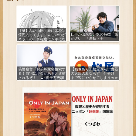
【謎】みい山田「既に印税1
仕事が出来ない奴の特徴「飯
億円入ってます」←こいつが
が遅い」「運転下手」
ネットの叩き程度にムキにな
る理由
偽警察官「お前を家宅捜索す
【画像あり】松屋さん、食器
る！自宅に現金があると逮捕
の返却のみならず「仕分け」
されるぞ！」→4億千万円騙
まで客にやらせてしまうｗｗ
し取られる
ｗｗｗ