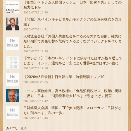
【衝撃】ベトナム人帰国ラッシュ 日本『出稼ぎ先』としての
魅力低下か
2026/07/15 16:40
【悲報】米ベインキャピタルがキオクシアの全保有株式を売却
完了
2026/07/09 14:41
人材派遣会社「外国人共生社会を作るのが大きな目的、確実に
短い期間で外免切替を取得できるようなプロジェクトを作りま
した」
2026/07/07 19:38
【マジかよ】日本のGDP、インドに抜かれたはずが抜き返して
しまう インド、通貨ルピー安により世界4位のはずが6位に
2026/07/03 17:10
【2026年6月最新】日台韓企業・時価総額トップ10
2026/06/18 23:05
コーマン事務総長、高市政権の「食品消費税ゼロ」政策に明確
に反対 日本に「消費税率最大18％まで引き上げ」提言
2026/05/25 14:42
日韓経済人会議、韓国にTPP参加要請 スローガン「日韓がと
もに踏み出す、次の一歩」
2026/05/24 18:45
カテゴリ：
経済