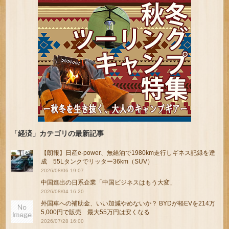
「経済」カテゴリの最新記事
【朗報】日産e-power、無給油で1980km走行しギネス記録を達
成 55Lタンクでリッター36km（SUV）
2026/08/06 19:07
中国進出の日系企業「中国ビジネスはもう大変」
2026/08/04 16:20
外国車への補助金、いい加減やめないか？ BYDが軽EVを214万
5,000円で販売 最大55万円は安くなる
2026/07/28 16:00