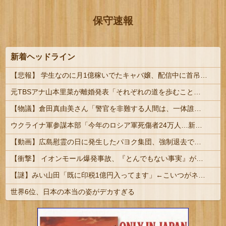
保守速報
新着ヘッドライン
【悲報】 学生なのに月1億稼いでたキャバ嬢、配信中に首吊って亡くなる
元TBSアナ山本里菜が離婚発表「それぞれの道を歩むこととなりました」
【物議】倉田真由美さん「警官を非難する人間は、一体誰の命を守りたいのか」
ウクライナ軍参謀本部「今年のロシア軍死傷者24万人…新規兵力の募集規模を上回る」！
【動画】広島慰霊の日に発生したパヨク集団、強制退去で機動隊により無事排除される
【衝撃】 イオンモール爆発事故、『とんでもない事実』が判明してしまう・・・・・・
【謎】みい山田「既に印税1億円入ってます」←こいつがネットの叩き程度にムキになる理由
世界6位、日本の本当の姿がデカすぎる