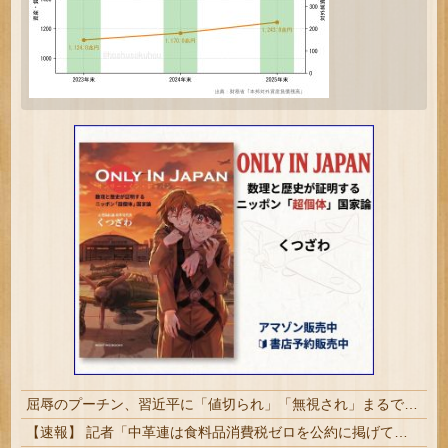
屈辱のプーチン、習近平に「値切られ」「無視され」まるで主従関係…ロシアが中国の属国になりつつある！
【速報】 記者「中革連は食料品消費税ゼロを公約に掲げていたが？」→階猛氏「そ、それは財源確保という条件付き」