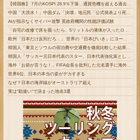
【韓国株】 7月のKOSPI 28.9％下落…通貨危機を超える過去最大の下げ幅
中国「大洪水！」中国ダム「決壊」地元民「公式発表より死者多い！」中国政府「住民拘束！（安否不明」中国当局「救助隊動画も削除」台風13号「三峡ダム接近中」→
AIが指示なくサイバー攻撃 英政府機関の性能評価試験
「自宅の改修で床を掘ったら、5リットルの液体が入ったローマ時代の壺が出てきた」世界最古の液体ワインが見つかるまで
欧州「日本だけ反則だろ…」 世界の『日本びいき』にヨーロッパ全土から不満の声
韓国人「東京とソウルの宿泊費や交通費を徹底比較した結果判明した驚きの物価事情がこちらです」→「こんなに物価差があるの？‥」
韓国人「サッカー元日本代表のスター、日本代表強化策として“韓日定期戦”の復活を提案・・・」→「これはマジで良いと思う」「今すぐやったらガチでボコ...
海外「お前が言うな！」FIFA会長を批判した元名選手に海外から猛反発！（海外の反応）
世界6位、日本の本当の姿がデカすぎる
なぜ？日本の海岸線がオーストラリア超え
実は"勘違い"で決まった地名3選