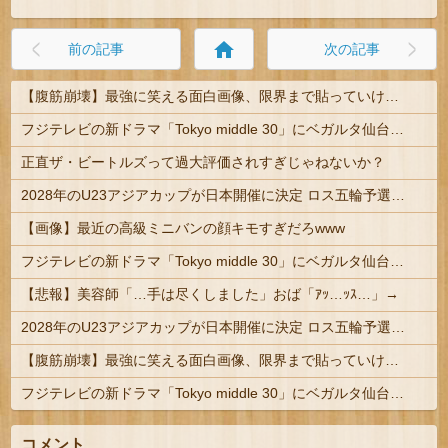
home
前の記事
次の記事
【腹筋崩壊】最強に笑える面白画像、限界まで貼っていけｗｗｗ
フジテレビの新ドラマ「Tokyo middle 30」にベガルタ仙台っぽいネタが登場
正直ザ・ビートルズって過大評価されすぎじゃねないか？
2028年のU23アジアカップが日本開催に決定 ロス五輪予選を兼ねた大会
【画像】最近の高級ミニバンの顔キモすぎだろwww
フジテレビの新ドラマ「Tokyo middle 30」にベガルタ仙台っぽいネタが登場
【悲報】美容師「…手は尽くしました」おば「ｱｯ…ｯｽ…」→
2028年のU23アジアカップが日本開催に決定 ロス五輪予選を兼ねた大会
【腹筋崩壊】最強に笑える面白画像、限界まで貼っていけｗｗｗ
フジテレビの新ドラマ「Tokyo middle 30」にベガルタ仙台っぽいネタが登場
コメント