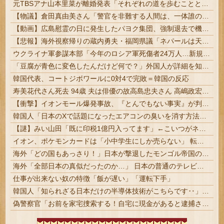
元TBSアナ山本里菜が離婚発表「それぞれの道を歩むこととなりました」
【物議】倉田真由美さん「警官を非難する人間は、一体誰の命を守りたいのか」
【動画】広島慰霊の日に発生したパヨク集団、強制退去で機動隊により無事排除される
【悲報】海外視察帰りの蔵内勇夫・福岡県議「ネパールは天国だった！」あまりの能天気発言で大炎上 → ｗｗｗｗｗｗｗｗｗｗｗｗｗｗ
ウクライナ軍参謀本部「今年のロシア軍死傷者24万人…新規兵力の募集規模を上回る」！
「豆腐が青色に変色したんだけど何で？」外国人が詳細を知りたがった日本のモノ特集
韓国代表、コートジボワールに0対4で完敗＝韓国の反応
寿美花代さん死去 94歳 夫は俳優の故高島忠夫さん 高嶋政宏、政伸の母 | 長男殺した家政婦はまだ生きてんのかね
【衝撃】イオンモール爆発事故、『とんでもない事実』が判明してしまう・・・・・・
韓国人「日本のXで話題になったエアコンの臭いを消す方法をご覧ください」→「これマジ？」
【謎】みい山田「既に印税1億円入ってます」←こいつがネットの叩き程度にムキになる理由
イオン、ポケモンカードは「小中学生にしか売らない」 転売対策の決断が「素晴らしい」 | 小遣い渡して並ばせるだけじゃん
海外「どの国もあっさり！」日本が撃退したモンゴル帝国の本当の恐ろしさに海外が大騒ぎ
海外「全部日本の真似だったのか…」 日本の普通のテレビ番組が最新SNSの数十年先を行っていたと話題に
仕事が出来ない奴の特徴「飯が遅い」「運転下手」
韓国人「知られざる日本だけの半導体技術がこちらです‥」→「サムスンがなければiPhoneが作れないと信じていたのに‥」
偽警察官「お前を家宅捜索する！自宅に現金があると逮捕されるぞ！」→4億千万円騙し取られる