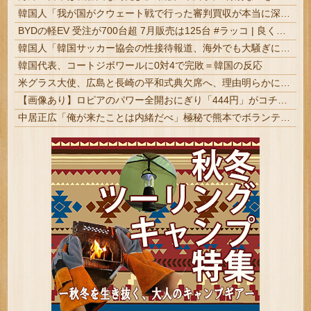
韓国人「我が国がクウェート戦で行った審判買収が本当に深刻である理由がこちら…」→「これはダメなやつ…（ブルブル」＝韓国の反応
BYDの軽EV 受注が700台超 7月販売は125台 #ラッコ | 良くできてる
韓国人「韓国サッカー協会の性接待報道、海外でも大騒ぎに・・・2002年W杯4強の記録取り消しの声も」→「マジで国の恥だ」「2002年まで疑う価値がある」「国民や国が築いた国格をサッカー選手が足で蹴り飛ばすね」
韓国代表、コートジボワールに0対4で完敗＝韓国の反応
米グラス大使、広島と長崎の平和式典欠席へ、理由明らかにせず
【画像あり】ロピアのパワー全開おにぎり「444円」がコチラｗｗｗｗｗ
中居正広「俺が来たことは内緒だべ」極秘で熊本でボランティアをしていたｗｗｗｗｗ