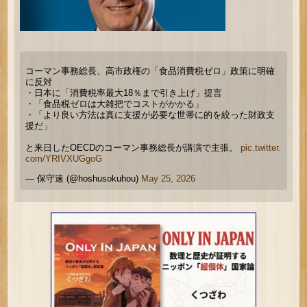
コーマン事務総長、高市政権の「食品消費税ゼロ」政策に明確
に反対
・日本に「消費税率最大18％まで引き上げ」提言
・「食品税ゼロは大雑把でコストがかかる」
・「より良い方法は真に支援が必要な世帯に的を絞った財政支
援だ」
と来日したOECDのコーマン事務総長が講演で主張。
pic.twitter.
com/YRIVXUGgoG
— 保守速 (@hoshusokuhou)
May 25, 2026