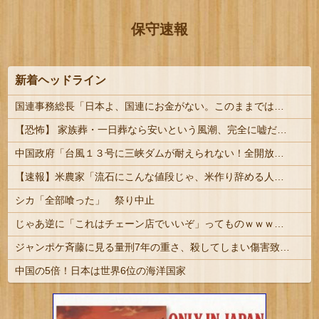
保守速報
新着ヘッドライン
国連事務総長「日本よ、国連にお金がない。このままでは国連が完全崩壊する。助けろ」
【恐怖】 家族葬・一日葬なら安いという風潮、完全に嘘だった・・・・
中国政府「台風１３号に三峡ダムが耐えられない！全開放流しろ！」⇒ 下流域の街が壊滅状態ｗｗｗｗｗ
【速報】米農家「流石にこんな値段じゃ、米作り辞める人、出るんじゃないかなあ？？」
シカ「全部喰った」 祭り中止
じゃあ逆に「これはチェーン店でいいぞ」ってものｗｗｗｗｗ
ジャンポケ斉藤に見る量刑7年の重さ、殺してしまい傷害致死罪を狙う方が量刑的には軽いと話題 | 量刑がどうのの前に悪い事しなけりゃいいのさ
中国の5倍！日本は世界6位の海洋国家