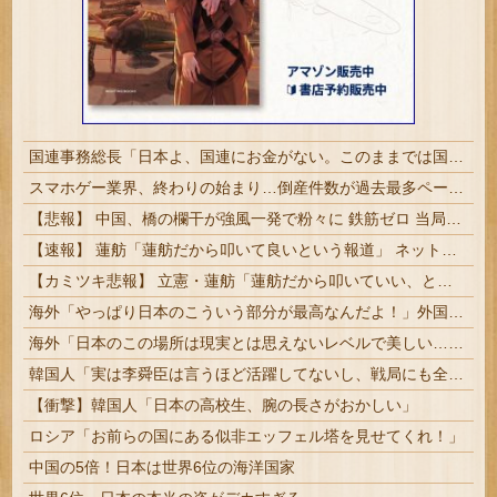
国連事務総長「日本よ、国連にお金がない。このままでは国連が完全崩壊する。助けろ」
スマホゲー業界、終わりの始まり…倒産件数が過去最多ペース「数億円かけても爆タヒ」
【悲報】 中国、橋の欄干が強風一発で粉々に 鉄筋ゼロ 当局「接着剤でくっつけただけ」「正常で、品質問題はない」
【速報】 蓮舫「蓮舫だから叩いて良いという報道」 ネット「高市だから叩いて良いをやってるのがお前だろ」
【カミツキ悲報】 立憲・蓮舫「蓮舫だから叩いていい、との報道に何度も向き合ってきました」→ツッコミ殺到
海外「やっぱり日本のこういう部分が最高なんだよ！」外国人が語る日本の魅力的に感じる部分とは・・・？【海外の反応】
海外「日本のこの場所は現実とは思えないレベルで美しい…！」外国人が感動する日本の景色とは・・・？【海外の反応】
韓国人「実は李舜臣は言うほど活躍してないし、戦局にも全然影響を与えてないというのが歴史的真実らしい・・・」
【衝撃】韓国人「日本の高校生、腕の長さがおかしい」
ロシア「お前らの国にある似非エッフェル塔を見せてくれ！」
中国の5倍！日本は世界6位の海洋国家