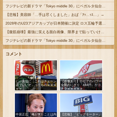
フジテレビの新ドラマ「Tokyo middle 30」にベガルタ仙台っぽいネタが登場
【悲報】美容師「…手は尽くしました」おば「ｱｯ…ｯｽ…」→
2028年のU23アジアカップが日本開催に決定 ロス五輪予選を兼ねた大会
【腹筋崩壊】最強に笑える面白画像、限界まで貼っていけｗｗｗ
フジテレビの新ドラマ「Tokyo middle 30」にベガルタ仙台っぽいネタが登場
コメント
じゃあ逆に「これはチェーン
【画像あり】ロピアのパワー
店でいいぞ」ってものｗｗｗ
全開おにぎり「444円」がコ
ｗｗ
チラｗｗｗｗｗ
中居正広「俺が来たことは内
【悲報】「ビッグモーター」