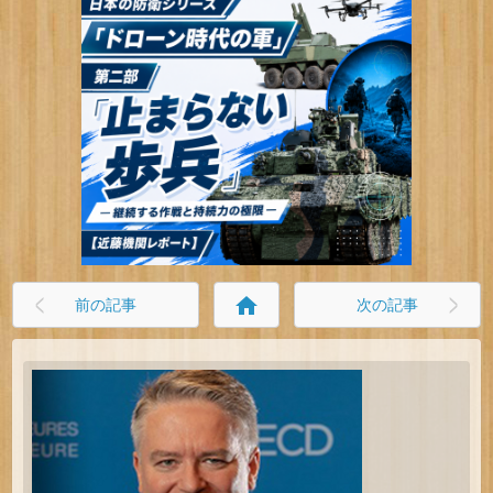
home
前の記事
次の記事