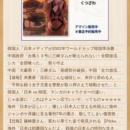
韓国人「日本メディアが2002年ワールドカップ韓国準決勝も調査すべきと主張！」→「英国メディアも一斉に指摘‥」
中国政府「台風１３号に三峡ダムが耐えられない！全開放流しろ！」⇒ 下流域の街が壊滅状態ｗｗｗｗｗ
シカ「全部喰った」 祭り中止
中国「大豪雨！」三峡ダム「基礎部分破損」中国「全力放流！」台風13号「中国上陸予測」台風15号「中国接近（画像」中国「台風同時上陸！（穀物生産が...
【速報】米農家「流石にこんな値段じゃ、米作り辞める人、出るんじゃないかなあ？？」
「平和を願う女子児童を警察が取り押さえて移動させた」と市民団体が告発、「児童……どこ？」とガチで困惑する人が続出
韓国人「日本 vs 韓国、マンガのキャラクターの違い」
じゃあ逆に「これはチェーン店でいいぞ」ってものｗｗｗｗｗ
海外「日本が正しい！」優しい日本人に甘える外国人に海外が大騒ぎ
ジャンポケ斉藤に見る量刑7年の重さ、殺してしまい傷害致死罪を狙う方が量刑的には軽いと話題 | 量刑がどうのの前に悪い事しなけりゃいいのさ
【悲報】篠崎愛さん、変わり果てた姿で発見される 【Pickup08083026】
海外「日本は戦勝国なんだよ」 戦後の日本人の特別な生き様に各国から称賛の声