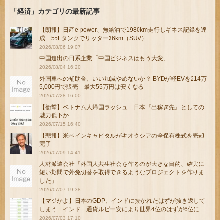
「経済」カテゴリの最新記事
【朗報】日産e-power、無給油で1980km走行しギネス記録を達
成 55Lタンクでリッター36km（SUV）
2026/08/06 19:07
中国進出の日系企業「中国ビジネスはもう大変」
2026/08/04 16:20
外国車への補助金、いい加減やめないか？ BYDが軽EVを214万
5,000円で販売 最大55万円は安くなる
2026/07/28 16:00
【衝撃】ベトナム人帰国ラッシュ 日本『出稼ぎ先』としての
魅力低下か
2026/07/15 16:40
【悲報】米ベインキャピタルがキオクシアの全保有株式を売却
完了
2026/07/09 14:41
人材派遣会社「外国人共生社会を作るのが大きな目的、確実に
短い期間で外免切替を取得できるようなプロジェクトを作りま
した」
2026/07/07 19:38
【マジかよ】日本のGDP、インドに抜かれたはずが抜き返して
しまう インド、通貨ルピー安により世界4位のはずが6位に
2026/07/03 17:10