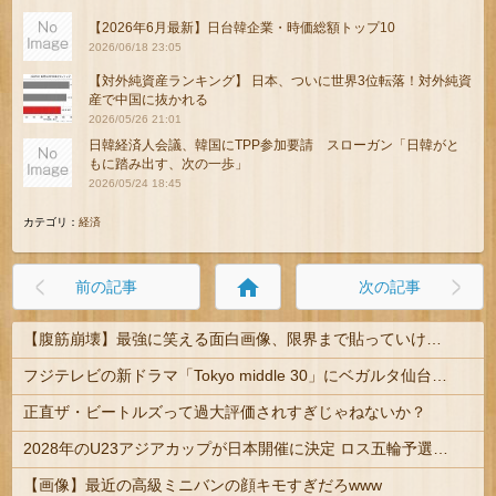
【2026年6月最新】日台韓企業・時価総額トップ10
2026/06/18 23:05
【対外純資産ランキング】 日本、ついに世界3位転落！対外純資
産で中国に抜かれる
2026/05/26 21:01
日韓経済人会議、韓国にTPP参加要請 スローガン「日韓がと
もに踏み出す、次の一歩」
2026/05/24 18:45
カテゴリ：
経済
home
前の記事
次の記事
【腹筋崩壊】最強に笑える面白画像、限界まで貼っていけｗｗｗ
フジテレビの新ドラマ「Tokyo middle 30」にベガルタ仙台っぽいネタが登場
正直ザ・ビートルズって過大評価されすぎじゃねないか？
2028年のU23アジアカップが日本開催に決定 ロス五輪予選を兼ねた大会
【画像】最近の高級ミニバンの顔キモすぎだろwww