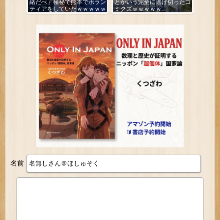
緒だべ」極秘で熊本でボラン
とかいう完全に逃げ切ったゴ
ティアをしていたｗｗｗｗｗ
ミクズｗｗｗｗｗ
名前