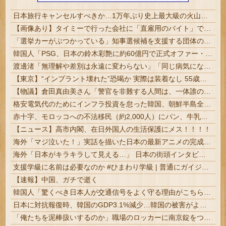
日本旅行キャンセルすべきか…1万年ぶり史上最大級の火山の兆し＝韓国の反応
【画像あり】タイミーで行った会社に「直雇用のバイト」で行った結果ｗｗｗｗｗ
「選挙カーがぶつかっている」知事選候補を支援する団体の街宣車が道路左側の電柱に衝突 県議と運動員が重傷 長野 #共産党
韓国人「PSG、日本の鈴木彩艶に約60億円で正式オファー・・・」→「あいつがそれほどなのか（ブルブル）」「レギュラーとして出れるとは思わないけど、それでもやっぱり羨ましいね」
渡邊渚「無理解や差別は永遠に変わらない」「同じ病気になったことのない人間にはわからない」PTSD公表への思い「誰かが言わなければ」
【東京】“インプラント壊れた”恐喝か 実際は装着なし 55歳男逮捕「100件で4000万円得た」
【物議】倉田真由美さん「警官を非難する人間は、一体誰の命を守りたいのか」
格安電気代のためにインフラ投資を怠った韓国、朝鮮半島全域を猛暑が直撃してしまった結果……
赤十字、モロッコへの不法移民（約2,000人）にパン、牛乳、ビスケット、ツナ缶など大規模な物資配布
【ニュース】高市内閣、在日外国人の生活保護にメス！！！！
海外「マジ泣いた！」実話を描いた日本の最新アニメの完成度に海外が超感動
海外「日本がキラキラして見える…」 日本の街頭インタビューに登場した女子高生4人組がエモすぎると話題に
支援学級に名前は必要なのか #ひまわり学級 | 普通にガイジ学級でいいだろ | ????蝶が少なくなると本当に腸が悪くなるのか
【速報】中国、ガチで逝く
韓国人「驚くべき日本人が交通信号をよく守る理由がこちらです‥」→「これがルールが徹底されている理由か？」
日本に対抗報復時、韓国のGDP3.1%減少…韓国の被害がより大きい＝韓国の反応
「俺たちを泥棒扱いするのか」職場のロッカーに南京錠をつけた女性、海外の判定は…