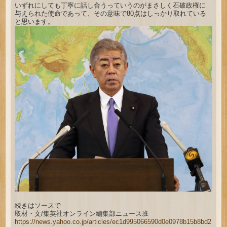
いずれにしても丁寧に話し合うっていうのがまさしく石破政権に
与えられた使命であって、その意味で80点はしっかり取れている
と思います。
続きはソースで
取材・文/集英社オンライン編集部ニュース班
https://news.yahoo.co.jp/articles/ec1d995066590d0e0978b15b8bd2