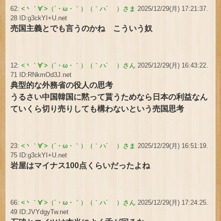
62:
<丶｀∀´>（´・ω・｀）（｀ハ´ ）さま
2025/12/29(月) 17:21:37.
28 ID:g3ckYI+U.net
売国主義とでも言うのかね こういう奴
12:
<丶｀∀´>（´・ω・｀）（｀ハ´ ）さん
2025/12/29(月) 16:43:22.
71 ID:RNkmOd3J.net
典型的な外務省の役人の思考
うるさい中国韓国に黙って貰うためなら日本の利益なん
ていくら切り売りしても構わないという売国思考
23:
<丶｀∀´>（´・ω・｀）（｀ハ´ ）さま
2025/12/29(月) 16:51:19.
75 ID:g3ckYI+U.net
岩屋はマイナス100点くらいだったよね
66:
<丶｀∀´>（´・ω・｀）（｀ハ´ ）さん
2025/12/29(月) 17:24:25.
49 ID:JVYdgyTw.net