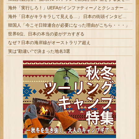
海外「実行しろ！」UEFAがインファティーノとクシュナーに法的措置検討！（海外の反応）
海外「日本がキラキラして見える…」 日本の街頭インタビューに登場した女子高生4人組がエモすぎると話題に
韓国人「今こそ日韓連合が必要になった理由がこちら・・・」
世界6位、日本の本当の姿がデカすぎる
なぜ？日本の海岸線がオーストラリア超え
実は"勘違い"で決まった地名3選