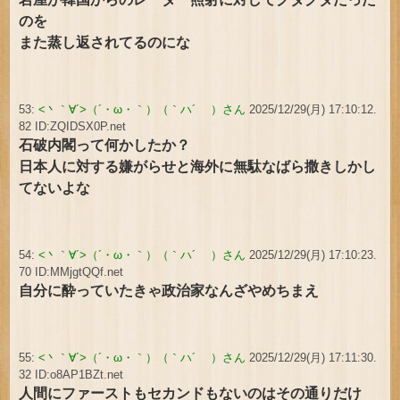
のを
また蒸し返されてるのにな
53:
<丶｀∀´>（´・ω・｀）（｀ハ´ ）さん
2025/12/29(月) 17:10:12.
82 ID:ZQIDSX0P.net
石破内閣って何かしたか？
日本人に対する嫌がらせと海外に無駄なばら撒きしかし
てないよな
54:
<丶｀∀´>（´・ω・｀）（｀ハ´ ）さん
2025/12/29(月) 17:10:23.
70 ID:MMjgtQQf.net
自分に酔っていたきゃ政治家なんざやめちまえ
55:
<丶｀∀´>（´・ω・｀）（｀ハ´ ）さん
2025/12/29(月) 17:11:30.
32 ID:o8AP1BZt.net
人間にファーストもセカンドもないのはその通りだけ