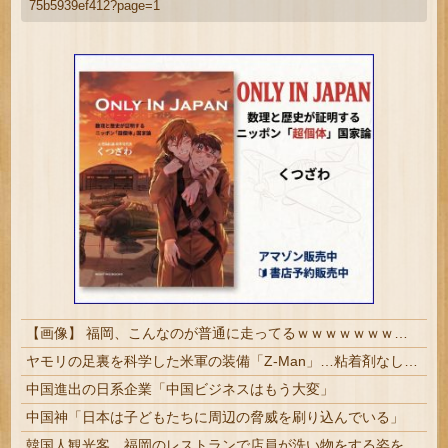
75b5939ef412?page=1
【画像】 福岡、こんなのが普通に走ってるｗｗｗｗｗｗｗｗｗｗｗｗｗｗｗｗｗｗｗｗｗｗｗｗｗｗｗｗｗｗｗｗｗｗｗｗｗｗｗｗ
ヤモリの足裏を科学した米軍の装備「Z-Man」…粘着剤なしで垂直壁を走る驚異の技術！
中国進出の日系企業「中国ビジネスはもう大変」
中国神「日本は子どもたちに周辺の脅威を刷り込んでいる」
韓国人観光客、福岡のレストランで店員が洗い物をする姿を勝手に撮影するばかりか、日本は不潔な国みたいにSNSで拡散！