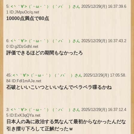
5:
<丶｀∀´>（´・ω・｀）（｀ハ´ ）さん
2025/12/29(月) 16:37:39.6
1 ID:JMpuOc/q.net
10000点満点で80点
6:
<丶｀∀´>（´・ω・｀）（｀ハ´ ）さん
2025/12/29(月) 16:37:43.2
0 ID:g2DzGdhl.net
評価できるほどの期間もなかったろ
45:
<丶｀∀´>（´・ω・｀）（｀ハ´ ）さん
2025/12/29(月) 17:05:58.
84 ID:FdI1mAJe.net
石破といいこいつといいなんでペラペラ喋るかね
3:
<丶｀∀´>（´・ω・｀）（｀ハ´ ）さん
2025/12/29(月) 16:37:12.4
5 ID:ExK3qQYa.net
日本人の為に政治する気なんて最初からなかったんだな
引き摺り下ろして正解だったｗ