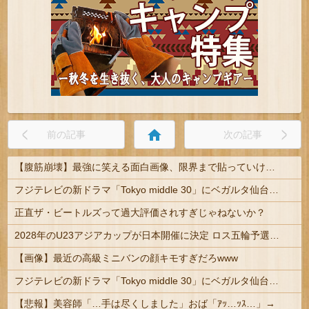
home
前の記事
次の記事
【腹筋崩壊】最強に笑える面白画像、限界まで貼っていけｗｗｗ
フジテレビの新ドラマ「Tokyo middle 30」にベガルタ仙台っぽいネタが登場
正直ザ・ビートルズって過大評価されすぎじゃねないか？
2028年のU23アジアカップが日本開催に決定 ロス五輪予選を兼ねた大会
【画像】最近の高級ミニバンの顔キモすぎだろwww
フジテレビの新ドラマ「Tokyo middle 30」にベガルタ仙台っぽいネタが登場
【悲報】美容師「…手は尽くしました」おば「ｱｯ…ｯｽ…」→