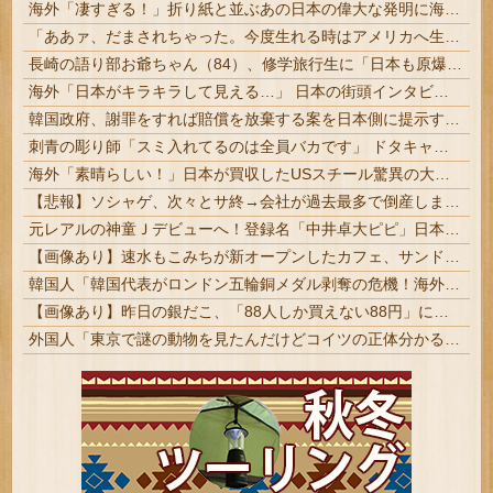
海外「凄すぎる！」折り紙と並ぶあの日本の偉大な発明に海外がびっくり仰天
「ああァ、だまされちゃった。今度生れる時はアメリカへ生れるぞ」 ２２歳で戦死した特攻隊員が出撃前の日記に残した“本音” #歴史 | 富永恭次陸軍中将：
長崎の語り部お爺ちゃん（84）、修学旅行生に「日本も原爆を持たないと負ける」と言われびっくり！ 被団協代表（85）も中学生に「核を持たないで日本...
海外「日本がキラキラして見える…」 日本の街頭インタビューに登場した女子高生4人組がエモすぎると話題に
韓国政府、謝罪をすれば賠償を放棄する案を日本側に提示するも拒否される＝韓国の反応
刺青の彫り師「スミ入れてるのは全員バカです」 ドタキャン当たり前、カネはない、挨拶もできない | ＞5000円でできるかと尋ねられる。「5000円好きなんです、バカって」
海外「素晴らしい！」日本が買収したUSスチール驚異の大復活に米国人が大喜び
【悲報】ソシャゲ、次々とサ終→会社が過去最多で倒産しまくってしまう・・・
元レアルの神童Ｊデビューへ！登録名「中井卓大ピピ」日本初挑戦の22歳今治MFが開幕戦に先発 #サッカー
【画像あり】速水もこみちが新オープンしたカフェ、サンドイッチ1つ「3000円」ｗｗｗｗｗ
韓国人「韓国代表がロンドン五輪銅メダル剥奪の危機！海外メディアが『時効の壁を越えてIOCの調査対象になり得る』と報道！」
【画像あり】昨日の銀だこ、「88人しか買えない88円」に大行列をなす都民コチラｗｗｗｗｗ
外国人「東京で謎の動物を見たんだけどコイツの正体分かる？」