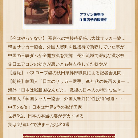
【今はやってない】 審判への性接待疑惑…大韓サッカー協会が声明「現在は一切発生していない」
韓国サッカー協会、外国人審判を性接待で買収していた事が判明
中国の三峡ダムが全開放流を実施…長江流域で深刻な洪水被害！
先日エアコンの効きが悪いと右往左往してた奴やが
【速報】 バスローブ姿の秋田県幹部職員による記者会見問題、ラブホテルからの参加だと特定「体調が優れなかったため...」とは何だったのか
【朗報】韓国人「日本のサッカー選手、90年代の映画スターかよ」
海外「日本は戦勝国なんだよ」 戦後の日本人の特別な生き様に各国から称賛の声
韓国人「韓国サッカー協会、外国人審判に“性接待”報道・・・」→「2002年の審判買収が事実だったのか？」「日本人が言ってたこと正しかったね・・・...
中国の5倍！日本は世界6位の海洋国家
世界6位、日本の本当の姿がデカすぎる
実は"勘違い"で決まった地名3選