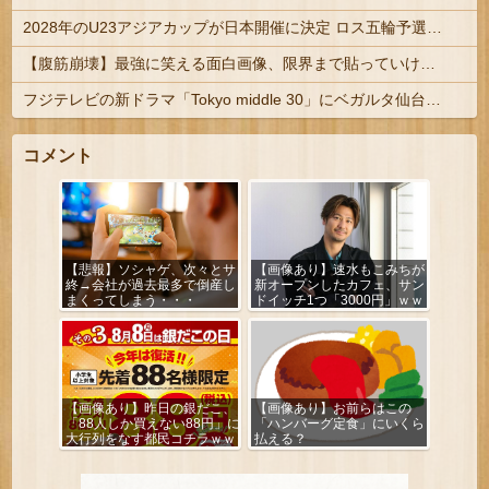
2028年のU23アジアカップが日本開催に決定 ロス五輪予選を兼ねた大会
【腹筋崩壊】最強に笑える面白画像、限界まで貼っていけｗｗｗ
フジテレビの新ドラマ「Tokyo middle 30」にベガルタ仙台っぽいネタが登場
コメント
【悲報】ソシャゲ、次々とサ
【画像あり】速水もこみちが
終→会社が過去最多で倒産し
新オープンしたカフェ、サン
まくってしまう・・・
ドイッチ1つ「3000円」ｗｗ
ｗｗｗ
【画像あり】昨日の銀だこ、
【画像あり】お前らはこの
「88人しか買えない88円」に
「ハンバーグ定食」にいくら
大行列をなす都民コチラｗｗ
払える？
ｗｗｗ