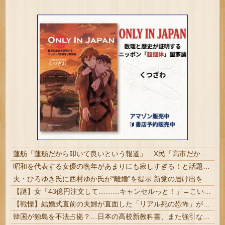
蓮舫「蓮舫だから叩いて良いという報道」 X民「高市だから叩いて良いをやってるのがお前だろ」
昭和を代表する女優の晩年があまりにも寂しすぎる！と話題に、自身の子供を餓死する寸前までネグレクトした挙句……
夫・ひろゆき氏に西村ゆか氏が“離婚”を提示 新党の届け出を知らされず激怒「信頼関係が保てず夫婦を続けるのは無理」
【謎】女「43億円注文して………キャンセルっと！」←こいつの目的
【戦慄】結婚式直前の夫婦が直面した「リアル死の恐怖」がヤバすぎる・・・・
韓国が独島を不法占拠？…日本の高校新教科書、また強引な主張＝韓国の反応