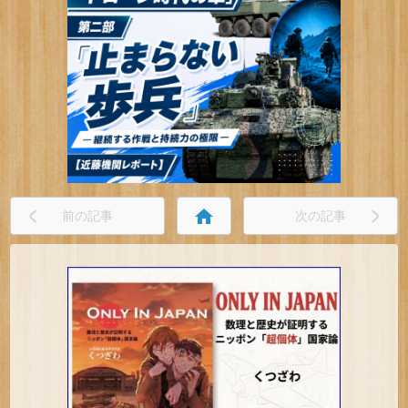
home
前の記事
次の記事