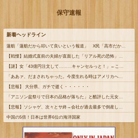
保守速報
新着ヘッドライン
蓮舫「蓮舫だから叩いて良いという報道」 X民「高市だから叩いて良いをやってるのがお前だろ」
【戦慄】結婚式直前の夫婦が直面した「リアル死の恐怖」がヤバすぎる・・・・
【謎】女「43億円注文して………キャンセルっと！」←こいつの目的
「ああァ、だまされちゃった。今度生れる時はアメリカへ生れるぞ」 ２２歳で戦死した特攻隊員が出撃前の日記に残した“本音” #歴史 | 富永恭次陸軍中将：
【悲報】 大分県、ガチで逝く・・・・・・
「アニソン盆祭りで日本の品格が落ちた」と酷評した元女優、「あんたが品格を語るのかよ！」と総ツッコミを食らってしまい……
【悲報】ソシャゲ、次々とサ終→会社が過去最多で倒産しまくってしまう・・・
中国の5倍！日本は世界6位の海洋国家