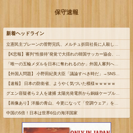
保守速報
新着ヘッドライン
立憲民主ブレーンの菅野完氏、メルチュ折田社長に人殺しを連呼
【K悲報】審判“性接待”発覚で大揺れの韓国サッカー協会、当然『あの大会』についても疑われてしまう…
「唯一の五輪メダルを日本に奪われるのか」外国人審判への“性接待”で大揺れの韓国サッカー界、ロンドン五輪メダル剝奪の可能性に戦々恐々「前例がない」
【外国人問題】 小野田紀美大臣「議論すべき時だ」→SNS「まだ議論もしてなかったんだ...」→小野田大臣「これが進歩状況です」めちゃくちゃ仕事して...
【速報】 日本の防衛省、ようやく気づいた模様ｗｗｗｗｗ
グエン容疑者ら２人を逮捕 太陽光発電所から銅線ケーブルを盗む #富山 | ありがとう売国移民党????
【画像あり】洋服の青山、今更になって「空調ウェア」を発売ｗｗｗｗｗ
中国の5倍！日本は世界6位の海洋国家