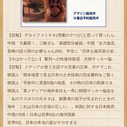
【悲報】 デカイファミチキ(増量のヤツ)だと思って買ったら小さかったからわざわざ店に戻って確認したら！！！！
中国「大豪雨！」三峡ダム「基礎部分破損」中国「全力放流！」台風13号「中国上陸予測」台風15号「中国接近（画像」中国「台風同時上陸！（穀物生産が壊滅危機」→
長崎の語り部のお爺ちゃん(84)、学生に『日本も核武装が必要』と言われびっくり
【今はやってない】 審判への性接待疑惑…大韓サッカー協会が声明「現在は一切発生していない」
【悲報】 メディアが使う主語デカ言葉の正体、ガチでこれだったｗｗｗｗ
韓国人「熊本地震で見る日本の土木技術の完全勝利をご覧ください」→「これはすごいわ」「こういうのを見ると日本人は何か適当に作る感じがしない・・・」...
韓国人「手術中に震度6強の地震、その時の日本の医療スタッフたちの姿をご覧ください」→「マジで鳥肌立った」「こういう姿は韓国も見習わないと」「あん...
韓国人「英メディアや海外各社も一斉に韓国サッカー協会を巡る過去の不祥事を報道！」→「国際的な信用失墜の危機‥」
「あのラスボスの元ネタは、創業者の息子が生まれたときの経験」Steamを作った会社の1作目に隠れていた話
海外「これは日本の主張が正しい…」米国に対する日本政府の懸念表明に海外ネチズンが大騒ぎ！【海外の反応】
中国の5倍！日本は世界6位の海洋国家
世界6位、日本の本当の姿がデカすぎる