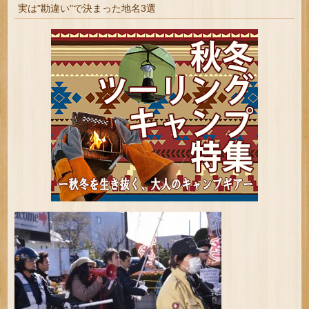
実は"勘違い"で決まった地名3選