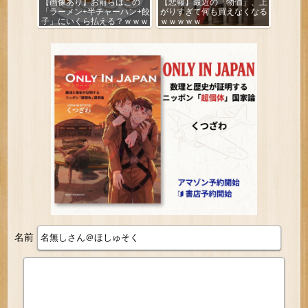
【画像あり】お前らはこの
【悲報】最近の「物価」、上
「ラーメン+半チャーハン+餃
がりすぎて何も買えなくなる
子」にいくら払える？ｗｗｗ
ｗｗｗｗｗ
ｗｗ
名前