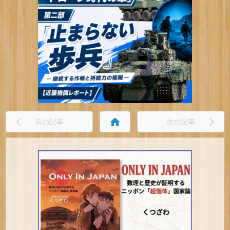
home
前の記事
次の記事