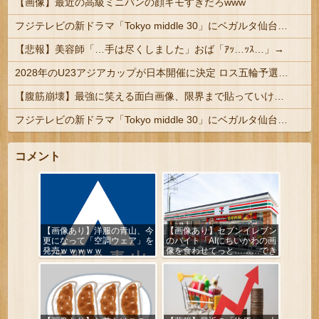
【画像】最近の高級ミニバンの顔キモすぎだろwww
フジテレビの新ドラマ「Tokyo middle 30」にベガルタ仙台っぽいネタが登場
【悲報】美容師「…手は尽くしました」おば「ｱｯ…ｯｽ…」→
2028年のU23アジアカップが日本開催に決定 ロス五輪予選を兼ねた大会
【腹筋崩壊】最強に笑える面白画像、限界まで貼っていけｗｗｗ
フジテレビの新ドラマ「Tokyo middle 30」にベガルタ仙台っぽいネタが登場
コメント
【画像あり】洋服の青山、今
【画像あり】セブンイレブン
更になって「空調ウェア」を
のバイト「AIにちいかわの画
発売ｗｗｗｗｗ
像を食わせてっと………でき
た！」