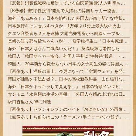
【悲報】消費税減税に反対している自民党議員9人が判明ｗｗｗｗｗｗ
【K悲報】審判“性接待”発覚で大揺れの韓国サッカー協会、当然『あの大会』についても疑われてしまう…
海外「あるある！」日本を旅行した外国人が患う新たな症状「日本語PTSD」に海外が大騒ぎ
日本旅行キャンセルすべきか…1万年ぶり史上最大級の火山の兆し＝韓国の反応
グエン容疑者ら２人を逮捕 太陽光発電所から銅線ケーブルを盗む #富山 | ありがとう売国移民党????
長崎の語り部お爺ちゃん（84）、修学旅行生に「日本も原爆を持たないと負ける」と言われびっくり！ 被団協代表（85）も中学生に「核を持たないで日本...
海外「日本人はなんて気高いんだ！」 英高級紙も驚愕した極限の中の日本人の姿に世界が衝撃
韓国人「韓国サッカー協会、外国人審判に“性接待”報道・・・」→「2002年の審判買収が事実だったのか？」「日本人が言ってたこと正しかったね・・・」「もうサッカー代表、サッカー協会解散しよう」
韓国人「30年前から変わらない日本の女子高生の姿に韓国人が衝撃！何故変わらないデザインの制服や革靴を着用し続けるのか？」
【画像あり】洋服の青山、今更になって「空調ウェア」を発売ｗｗｗｗｗ
韓国が独島を不法占拠？…日本の高校新教科書、また強引な主張＝韓国の反応
海外「日本がキラキラして見える…」 日本の街頭インタビューに登場した女子高生4人組がエモすぎると話題に
サンモニ「永住権は生活の基盤」「外国人を締め上げれば日本人が生きやすくなる発想間違い」「ヘイト」
坂口杏里さん98に到達
【画像あり】セブンイレブンのバイト「AIにちいかわの画像を食わせてっと………できた！」
【画像あり】お前らはこの「ラーメン+半チャーハン+餃子」にいくら払える？ｗｗｗｗｗ