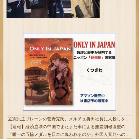
立憲民主ブレーンの菅野完氏、メルチュ折田社長に人殺しを連呼
【速報】経済崩壊の中国でまたまた車による無差別報復型の衝突事件が発生、7人死亡9人負傷
「唯一の五輪メダルを日本に奪われるのか」外国人審判への“性接待”で大揺れの韓国サッカー界、ロンドン五輪メダル剝奪の可能性に戦々恐々「前例がない」