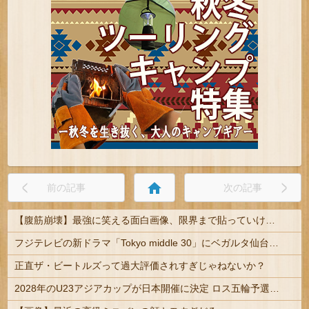
home
前の記事
次の記事
【腹筋崩壊】最強に笑える面白画像、限界まで貼っていけｗｗｗ
フジテレビの新ドラマ「Tokyo middle 30」にベガルタ仙台っぽいネタが登場
正直ザ・ビートルズって過大評価されすぎじゃねないか？
2028年のU23アジアカップが日本開催に決定 ロス五輪予選を兼ねた大会