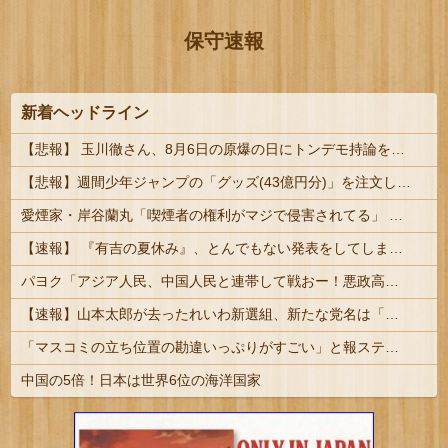
保守速報
新着ヘッドライン
【悲報】 玉川徹さん、8月6日の原爆の日にトンデモ持論を展開し物議… → ネット「それ、今日言うことなのか…？」ｗｗｗｗｗｗｗｗｗｗｗｗｗ
【悲報】週間少年ジャンプの「グッズ(43億円分)」を注文し全てキャンセルした女逮捕ｗｗｗｗｗｗｗｗ
愛煙家・岸谷蘭丸「喫煙者の権利がマジで侵害されてる」 「いくら税金を我々が払ってるんだと」
【速報】 『有吉の夏休み』、とんでもない発表をしてしまう！！！！！
パヨク「アジア人民、中国人民と連帯して戦おー！悪政高市を打倒するぞー！」
【速報】山本太郎が去ったれいわ新選組、新たな党名は「いのちの党」 略称「いのち」
「マスコミの立ち位置の勘違いっぷりがすごい」と報ステ大越キャスターの台詞に視聴者絶句、高市とトランプを同列視させようという思惑がひしひしと
中国の5倍！日本は世界6位の海洋国家