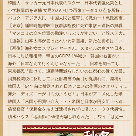
韓国人「サッカー元日本代表のスター、日本代表強化策として“韓日定期戦”の復活を提案・・・」→「これはマジで良いと思う」「今すぐやったらガチでボコられるだろうね 10年後にやらないか？」「やめてくれ、勝っても負けても後味が悪い」
小学校講師を逮捕 女児のわいせつ画像データ１０点を所持 「全米行方不明・被児童搾取センター」から情報提供があり捜査 #三重 | エロい人教えて
パヨク「アジア人民、中国人民と連帯して戦おー！悪政高市を打倒するぞー！」
【東京】睡眠時無呼吸症候群診断後に死亡事故＝運転の無職男（３４）、独断で治療中断―危険運転致死罪適用も
「マスコミの立ち位置の勘違いっぷりがすごい」と報ステ大越キャスターの台詞に視聴者絶句、高市とトランプを同列視させようという思惑がひしひしと
【速報】山本太郎が去ったれいわ新選組、新たな党名は「いのちの党」 略称「いのち」
【画像】海外女コスプレイヤーさん、スタイルの良さで日本人を圧倒してしまう 【Pickup06072001】
日本に対抗報復時、韓国のGDP3.1%減少…韓国の被害がより大きい＝韓国の反応
海外「日本なんて行くんじゃなかった…」 日本を知ってしまったディズニー信者、帰国後『本家』に失望する事態に
東京都民「助けて。通勤時間減らしたいのに都心の近くが最低10万払わないと住めないの」 #悲報
消費税減税に反対していた財務省の面目が丸潰れに、減税が決まった途端に市場が動き出したが……
韓国人「54年前に放送された日本アニメの作画のクオリティがこちら…」→「これは現代でも通用する…（ブルブル」＝韓国の反応
海外「ディズニーがゴミのようだ！」日本がアニメ化した米人気SF作品に絶賛の声が殺到中
韓国人「米国が円買い介入・・・米国と日本が円安阻止へ連携」→「日本にはめっちゃ気を遣ってあげるねｗ」「ウォンも救ってくれ・・・」
偽警察官「保釈金を払えば逮捕されずに済むよ」３０代男性が1342万円だまし取られる
積水ハウス「地面師に55億円騙し取られた…」ワイ「はえーかわいそう…会社滅茶苦茶やろなぁ」