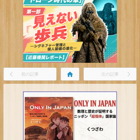
home
前の記事
次の記事