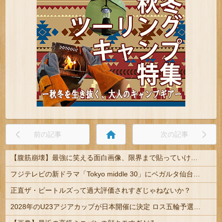
home
前の記事
次の記事
【腹筋崩壊】最強に笑える面白画像、限界まで貼っていけｗｗｗ
フジテレビの新ドラマ「Tokyo middle 30」にベガルタ仙台っぽいネタが登場
正直ザ・ビートルズって過大評価されすぎじゃねないか？
2028年のU23アジアカップが日本開催に決定 ロス五輪予選を兼ねた大会