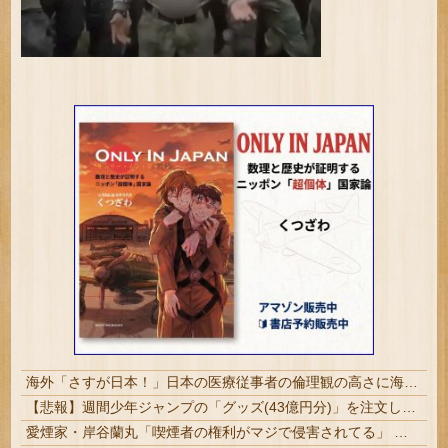
海外「さすが日本！」日本の医療従事者の倫理観の高さに海外が超感動
【悲報】週間少年ジャンプの「グッズ(43億円分)」を注文し全てキャンセルした女逮捕ｗｗｗｗｗｗｗｗ
愛煙家・岸谷蘭丸「喫煙者の権利がマジで侵害されてる」 「いくら税金を我々が払ってるんだと」