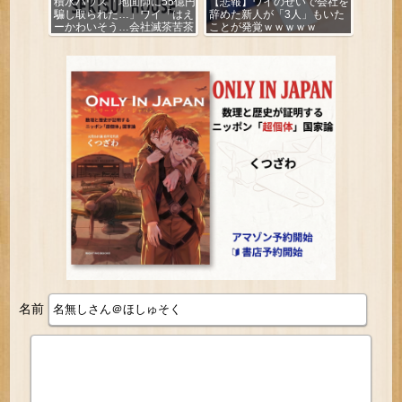
積水ハウス「地面師に55億円
【悲報】ワイのせいで会社を
騙し取られた…」ワイ「はえ
辞めた新人が「3人」もいた
ーかわいそう…会社滅茶苦茶
ことが発覚ｗｗｗｗｗ
やろなぁ」
名前