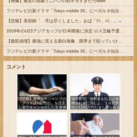
【画像】最近の高級ミニバンの顔キモすぎだろwww
フジテレビの新ドラマ「Tokyo middle 30」にベガルタ仙台っぽいネタが登場
【悲報】美容師「…手は尽くしました」おば「ｱｯ…ｯｽ…」→
2028年のU23アジアカップが日本開催に決定 ロス五輪予選を兼ねた大会
【腹筋崩壊】最強に笑える面白画像、限界まで貼っていけｗｗｗ
フジテレビの新ドラマ「Tokyo middle 30」にベガルタ仙台っぽいネタが登場
コメント
【悲報】週間少年ジャンプの
偽警察官「保釈金を払えば逮
「グッズ(43億円分)」を注文
捕されずに済むよ」３０代男
し全てキャンセルした女逮捕
性が1342万円だまし取られる
ｗｗｗｗｗｗｗｗ