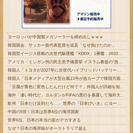
ヨーロッパが中国製メガソーラーを締め出しｗｗｗ
韓国国会、サッカー前代表監督を追及「なぜ負けたのか」
韓国型イージス搭載の次世代駆逐艦「KDDX」1番艦…2032年竣工と公示！
アメリカ・ミシガン州の民主党予備選挙 イスラム教徒の“急進左派”候補が勝利確実に⋯トランプ氏は批判
韓国人「トヨタが2027年に次世代ハイブリッドバッテリーを導入へ！最大1000kmの航続距離や超高速充電を目指す」
韓国人「日本メディアが大型台風13号が急カーブで韓国方面に向かって来ると予報！」→「予想外の進路‥」
「豆腐が青色に変色したんだけど何で？」外国人が詳細を知りたがった日本のモノ特集
海外「凄い時代だ」ヨルダンがFIFAの悪行を暴露して海外大騒ぎ！（海外の反応）
欧州「日本だけ反則だろ…」 世界の『日本びいき』にヨーロッパ全土から不満の声
中国の5倍！日本は世界6位の海洋国家
世界6位、日本の本当の姿がデカすぎる
なぜ？日本の海岸線がオーストラリア超え