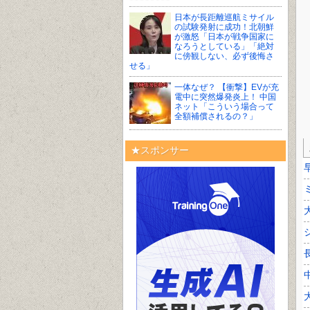
日本が長距離巡航ミサイル
の試験発射に成功！北朝鮮
が激怒「日本が戦争国家に
なろうとしている」「絶対
に傍観しない、必ず後悔さ
せる」
一体なぜ？ 【衝撃】EVが充
電中に突然爆発炎上！ 中国
ネット「こういう場合って
全額補償されるの？」
★スポンサー