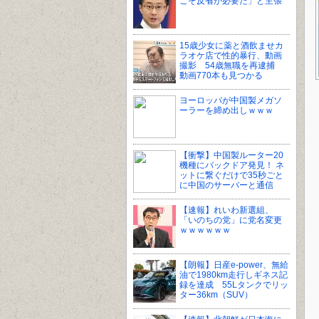
こそ反省が必要だ」と主張
15歳少女に薬と酒飲ませカ
ラオケ店で性的暴行、動画
撮影 54歳無職を再逮捕
動画770本も見つかる
ヨーロッパが中国製メガソ
ーラーを締め出しｗｗｗ
【衝撃】中国製ルーター20
機種にバックドア発見！ ネ
ットに繋ぐだけで35秒ごと
に中国のサーバーと通信
【速報】れいわ新選組、
「いのちの党」に党名変更
ｗｗｗｗｗｗ
【朗報】日産e-power、無給
油で1980km走行しギネス記
録を達成 55Lタンクでリッ
ター36km（SUV）