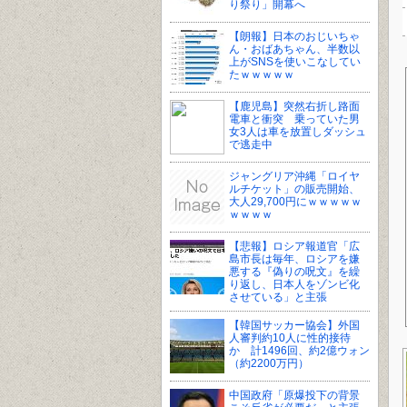
り祭り」開幕へ
【朗報】日本のおじいちゃ
ん・おばあちゃん、半数以
上がSNSを使いこなしてい
たｗｗｗｗｗ
【鹿児島】突然右折し路面
電車と衝突 乗っていた男
女3人は車を放置しダッシュ
で逃走中
ジャングリア沖縄「ロイヤ
ルチケット」の販売開始、
大人29,700円にｗｗｗｗｗ
ｗｗｗｗ
【悲報】ロシア報道官「広
島市長は毎年、ロシアを嫌
悪する『偽りの呪文』を繰
り返し、日本人をゾンビ化
させている」と主張
【韓国サッカー協会】外国
人審判約10人に性的接待
か 計1496回、約2億ウォン
（約2200万円）
中国政府「原爆投下の背景