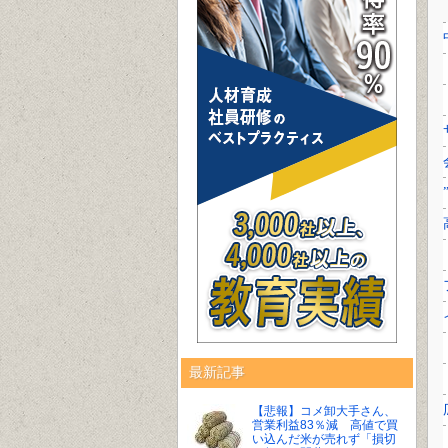
最新記事
【悲報】コメ卸大手さん、
営業利益83％減 高値で買
い込んだ米が売れず「損切