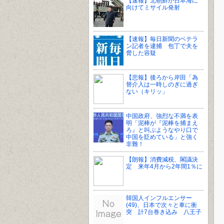
【速報】北朝鮮が日本海に
向けてミサイル発射
【速報】毎日新聞のベテラ
ン記者を逮捕 包丁で夫を
脅した容疑
【悲報】後ろから岸田「為
替介入は一時しのぎに過ぎ
ない（キリッ」
中国政府、強烈な不満を表
明「泥棒が『泥棒を捕まえ
ろ』と叫ぶようなやり口で
中国を貶めている」と強く
非難！
【朗報】消費減税、閣議決
定 来年4月から2年間1％に
韓国人インフルエンサー
(49)、日本で次々と車に衝
突 計7台巻き込み 八王子