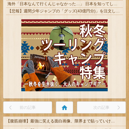
海外「日本なんて行くんじゃなかった…」 日本を知ってしまったディズニー信者、帰国後『本家』に失望する事態に
【悲報】週間少年ジャンプの「グッズ(43億円分)」を注文し全てキャンセルした女逮捕ｗｗｗｗｗｗｗｗ
home
前の記事
次の記事
【腹筋崩壊】最強に笑える面白画像、限界まで貼っていけｗｗｗ