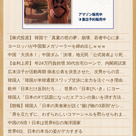
【株式投資】 韓国で「真夏の世の夢」崩壊、若者中心に多くの人が「人生オワタ」―中国メディア
ヨーロッパが中国製メガソーラーを締め出しｗｗｗ
中国「大洪水！」中国ダム「決壊」地元民「公式発表より死者多い！」中国政府「住民拘束！（安否不明」中国当局「救助隊動画も削除」台風13号「三峡ダム接近中」→
【金利上昇】 年24万円負担増 30代住宅ローンで、内閣府試算
広末涼子が活動再開 病名公表を決意させた、次男からの言葉明かす
韓国人「韓国が米韓通貨スワップ交渉に全力を注ぐべき理由がこちら‥日米との異例の共同介入によって記録的なウォン・ドル為替の現実」
欧州「日本だけ反則だろ…」 世界の『日本びいき』にヨーロッパ全土から不満の声
韓国人「日本のXで話題になったエアコンの臭いを消す方法をご覧ください」→「これマジ？」
【朗報】韓国人「日本の美食家が説く“揚げ物の3原則”がシンプルだった」
「席を立たずに、わずらわしいコマーシャルを黙らせられます」1955年のテレビリモコンには引き金が付いていた
中国の5倍！日本は世界6位の海洋国家
世界6位、日本の本当の姿がデカすぎる