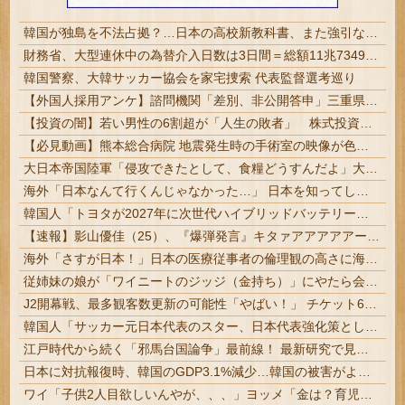
韓国が独島を不法占拠？…日本の高校新教科書、また強引な主張＝韓国の反応
財務省、大型連休中の為替介入日数は3日間＝総額11兆7349億円 | 俺等の税金を投げ捨ててトレーダーの餌にしてんの？ | 外貨準備がどんどん減っていくな
韓国警察、大韓サッカー協会を家宅捜索 代表監督選考巡り
【外国人採用アンケ】諮問機関「差別、非公開答申」三重県「差別に当たらず、公表する方針を決定した」
【投資の闇】若い男性の6割超が「人生の敗者」 株式投資が自信喪失の原因に
【必見動画】熊本総合病院 地震発生時の手術室の映像が色んな意味で衝撃的だと話題に
大日本帝国陸軍「侵攻できたとして、食糧どうすんだよ」大本営「現地調達」陸軍「え？」
海外「日本なんて行くんじゃなかった…」 日本を知ってしまったディズニー信者、帰国後『本家』に失望する事態に
韓国人「トヨタが2027年に次世代ハイブリッドバッテリーを導入へ！最大1000kmの航続距離や超高速充電を目指す」
【速報】影山優佳（25）、『爆弾発言』キタァアアアアアーーーーー！！
海外「さすが日本！」日本の医療従事者の倫理観の高さに海外が超感動
従姉妹の娘が「ワイニートのジッジ（金持ち）」にやたら会いに来る理由ｗｗｗｗｗ
J2開幕戦、最多観客数更新の可能性「やばい！」 チケット6万超えが発券「見間違いじゃない？」 #サッカー | 半分以上招待券でしたw | 発券なのが草
韓国人「サッカー元日本代表のスター、日本代表強化策として“韓日定期戦”の復活を提案・・・」→「これはマジで良いと思う」「今すぐやったらガチでボコられるだろうね 10年後にやらないか？」「やめてくれ、勝っても負けても後味が悪い」
江戸時代から続く「邪馬台国論争」最前線！ 最新研究で見えてきた「卑弥呼の国」の有力説 #歴史
日本に対抗報復時、韓国のGDP3.1%減少…韓国の被害がより大きい＝韓国の反応
ワイ「子供2人目欲しいんやが、、、」ヨッメ「金は？育児は？私の仕事は？キャリアは？」