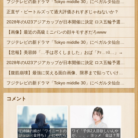
フジテレビの新ドラマ「Tokyo middle 30」にベガルタ仙台っぽいネタが登場
正直ザ・ビートルズって過大評価されすぎじゃねないか？
2028年のU23アジアカップが日本開催に決定 ロス五輪予選を兼ねた大会
【画像】最近の高級ミニバンの顔キモすぎだろwww
フジテレビの新ドラマ「Tokyo middle 30」にベガルタ仙台っぽいネタが登場
【悲報】美容師「…手は尽くしました」おば「ｱｯ…ｯｽ…」→
2028年のU23アジアカップが日本開催に決定 ロス五輪予選を兼ねた大会
【腹筋崩壊】最強に笑える面白画像、限界まで貼っていけｗｗｗ
フジテレビの新ドラマ「Tokyo middle 30」にベガルタ仙台っぽいネタが登場
コメント
従姉妹の娘が「ワイニートの
ワイ「子供2人目欲しいんや
ジッジ（金持ち）」にやたら
が、、、」ヨッメ「金は？育