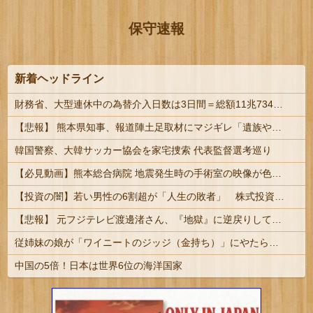
保守速報
新着ヘッドライン
財務省、大型連休中の為替介入日数は3日間＝総額11兆7349億円 | 俺等の税金を投げ捨ててトレーダーの餌にしてんの？ | 外貨準備がどんどん減っていくな
【悲報】 熊本県知事、報道陣土足取材にマジギレ「遺族や被災者から強い不満でてる！」 → 記者「例えば？」 → 知事、怒り通り越して呆れてしまう ………
韓国警察、大韓サッカー協会を家宅捜索 代表監督選考巡り
【必見動画】熊本総合病院 地震発生時の手術室の映像が色んな意味で衝撃的だと話題に
【投資の闇】若い男性の6割超が「人生の敗者」 株式投資が自信喪失の原因に
【悲報】 元フジテレビ渡邊渚さん、『地獄』に逆戻りしてしまう・・・・・
従姉妹の娘が「ワイニートのジッジ（金持ち）」にやたら会いに来る理由ｗｗｗｗｗ
中国の5倍！日本は世界6位の海洋国家