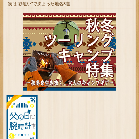
実は"勘違い"で決まった地名3選