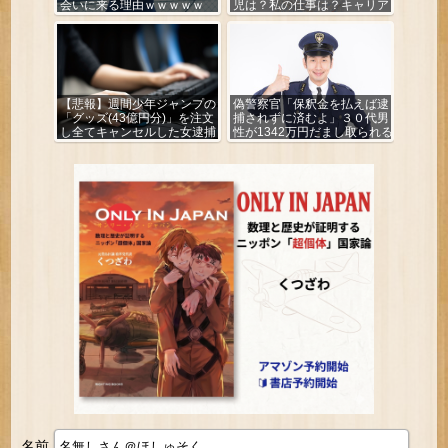
会いに来る理由ｗｗｗｗｗ
児は？私の仕事は？キャリア
は？」
【悲報】週間少年ジャンプの
偽警察官「保釈金を払えば逮
「グッズ(43億円分)」を注文
捕されずに済むよ」３０代男
し全てキャンセルした女逮捕
性が1342万円だまし取られる
ｗｗｗｗｗｗｗｗ
名前