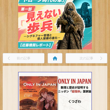
home
前の記事
次の記事